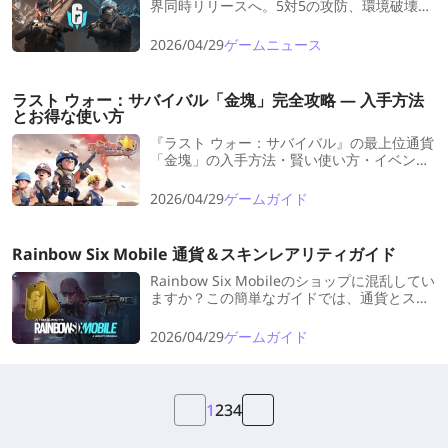
界同時リリースへ。5対5の攻防、環境破壊、
オペレーターの固有ガジェット――シリーズ
ならではの緊張感がスマホで味わえる。リリ
2026/04/29
ゲームニュース
ース日から主要モード、マップ、操作の最適
化まで最新情報を一気にチェック！
ラスト ウォー：サバイバル「金塊」完全攻略 ― 入手方法
とお得な使い方
『ラスト ウォー：サバイバル』の最上位通貨
「金塊」の入手方法・賢い使い方・イベント
活用法を徹底解説。指揮官の成長を加速しよ
う。
2026/04/29
ゲームガイド
Rainbow Six Mobile 通貨＆スキンレアリティガイド
Rainbow Six Mobileのショップに混乱してい
ますか？この簡単なガイドでは、通貨とスキ
ンのレアリティを分かりやすく解説します。
何に使うべきか、何を貯めておくべきか、そ
2026/04/29
ゲームガイド
して初心者が犯しやすいミスを避ける方法が
わかります。
1
2
3
4