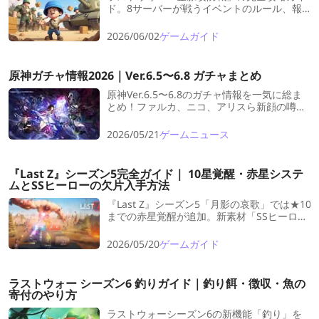
ド。8サーバーが戦うイベントのルール、報
酬一覧、効率的なポイント稼ぎ、初見殺し対
策まで解説。勝敗に関わらず豪華報酬を獲得
2026/06/02
ゲームガイド
するコツを紹介。
原神ガチャ情報2026｜Ver.6.5〜6.8 ガチャまとめ
原神Ver.6.5〜6.8のガチャ情報を一気に総ま
とめ！ファルカ、ニコ、アリスら新顔の噂か
ら、月結晶反応や魔女会・ナド・クライ周り
の編成トレンド、復刻候補まで分かりやすく
2026/05/21
ゲームニュース
整理。原石プランを崩さず“神ガチャ連打”に
備えたい旅人向けの先読みガイドです。
『Last Z』シーズン5完全ガイド｜ 10星覚醒・赤星システ
ムとSSヒーローの欠片入手方法
『Last Z』シーズン5「月影の哀歌」では★10
までの赤星覚醒が追加。新素材「SSヒーロー
の欠片」の入手方法、赤星ごとの強化効果、
無課金・微課金向け育成優先度を徹底解説。
2026/05/20
ゲームガイド
初心者から攻略勢まで役立つ完全ガイド。
ラストウォー シーズン6 釣りガイド｜釣り餌・徴収・魚の
寄付のやり方
ラストウォーシーズン6の新機能「釣り」を