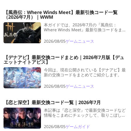
【風燕伝：Where Winds Meet】最新引換コード一覧
（2026年7月）｜WWM
本ガイドでは、2026年7月の『風燕伝：
Where Winds Meet』最新引換コードをまと
めて紹介します。コードを入力することで、
ゲーム内通貨や強化素材などの報酬を無料で
2026/08/05
ゲームニュース
獲得できます。有効期限があるため、早めに
受け取っておきましょう！
【デナアビ】最新交換コードまとめ｜2026年7月版【デュ
エットナイトアビス】
今回は、現在公開されている【デナアビ】最
新の交換コードをまとめてご紹介します。
2026/08/05
ゲームニュース
【恋と深空】最新交換コード一覧｜2026年7月
本記事は『恋と深空』で最新交換コードなど
情報をこまめにチェックして、取りこぼしの
ないようにしておきましょう！
2026/08/05
ゲームガイド