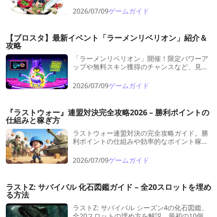
ト、スターパワー、ギア、適正ゲームモー
ド、そして上級者向けのプレイのコツ）を徹
2026/07/09
ゲームガイド
底解説します。
【ブロスタ】最新イベント「ラーメンリベリオン」紹介＆
攻略
「ラーメンリベリオン」開催！限定パワーア
ップや無料スキン獲得のチャンスなど、見逃
せない情報が満載です！
2026/07/09
ゲームガイド
『ラストウォー』連盟対決完全攻略2026 – 勝利ポイントの
仕組みと稼ぎ方
ラストウォー連盟対決の完全攻略ガイド。勝
利ポイントの仕組みや効率的なポイント稼ぎ
方、軍拡競争との連動戦略、リソース温存術
まで徹底解説。個人報酬を最大化するコツも
2026/07/09
ゲームガイド
紹介。
ラストZ: サバイバル 化石図鑑ガイド – 全20スロットを埋め
る方法
ラストZ: サバイバル シーズン4の化石図鑑、
全20スロットの埋め方を解説。最初の10個は