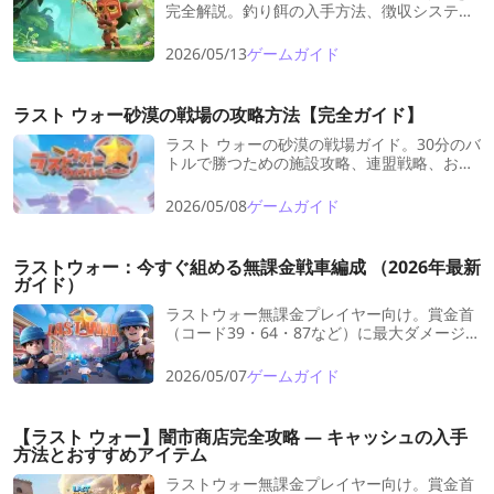
完全解説。釣り餌の入手方法、徴収システム
の仕組み、ランキング上位を狙うコツ、魚の
寄付で得られる軍功や連盟エネルギーまで。
2026/05/13
ゲームガイド
FAQ付きで初心者にもわかりやすい！
ラスト ウォー砂漠の戦場の攻略方法【完全ガイド】
ラスト ウォーの砂漠の戦場ガイド。30分のバ
トルで勝つための施設攻略、連盟戦略、おす
すめヒーローをわかりやすく解説します。
2026/05/08
ゲームガイド
ラストウォー：今すぐ組める無課金戦車編成 （2026年最新
ガイド）
ラストウォー無課金プレイヤー向け。賞金首
（コード39・64・87など）に最大ダメージを
出す戦車編成を徹底解説。キンバリー、マー
シャル、DVA、アダムの育成優先度やシーズ
2026/05/07
ゲームガイド
ン3以降のURスカーレット編成も。今すぐ使
える最強パーティを紹介。
【ラスト ウォー】闇市商店完全攻略 ― キャッシュの入手
方法とおすすめアイテム
ラストウォー無課金プレイヤー向け。賞金首