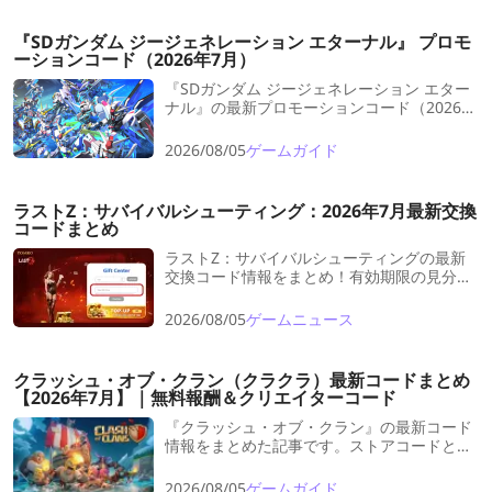
非互換や I/l の入力ミスといった落とし穴ま
でまとめました。量産ラインを“ワンクリック
『SDガンダム ジージェネレーション エターナル』 プロモ
再現”して、工場の手戻りを減らし、探索と戦
ーションコード（2026年7月）
闘に時間を回しましょう。
『SDガンダム ジージェネレーション エター
ナル』の最新プロモーションコード（2026年
7月）をまとめて紹介。入力手順やバンダイ
ナムコID連携の方法、期限切れコード一覧、
2026/08/05
ゲームガイド
使えない原因と対処法も解説。ダイヤや各種
券などの報酬を取り逃さないために、ぜひチ
ェック。
ラストZ：サバイバルシューティング：2026年7月最新交換
コードまとめ
ラストZ：サバイバルシューティングの最新
交換コード情報をまとめ！有効期限の見分け
方、外部交換センターでの入力手順（UID確
認→公式サイト→メール受取）、コードが使
2026/08/05
ゲームニュース
えない原因と入手先（公式SNS/Discord）ま
で解説。
クラッシュ・オブ・クラン（クラクラ）最新コードまとめ
【2026年7月】｜無料報酬＆クリエイターコード
『クラッシュ・オブ・クラン』の最新コード
情報をまとめた記事です。ストアコードとク
リエイターコードの違い、使い方、使えない
原因、無料報酬の入手方法までわかりやすく
2026/08/05
ゲームガイド