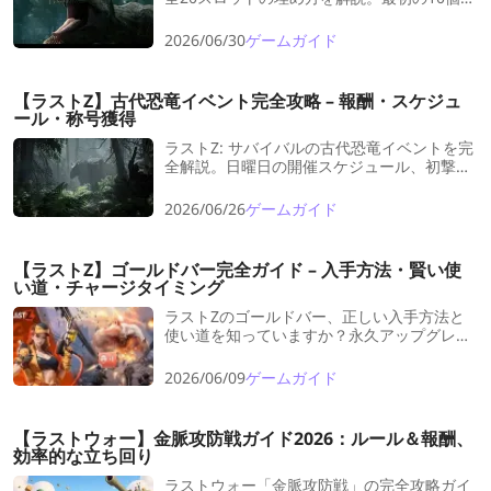
日曜の古代恐竜イベント（トップ200必
須）、残り10個は週末の動物協会商店から入
2026/06/30
ゲームガイド
手。
【ラストZ】古代恐竜イベント完全攻略 – 報酬・スケジュ
ール・称号獲得
ラストZ: サバイバルの古代恐竜イベントを完
全解説。日曜日の開催スケジュール、初撃破
称号システム、ダメージ準備、化石コレクシ
ョンブックのマイルストーン、動物協会商店
2026/06/26
ゲームガイド
での卵の使い方までカバー。
【ラストZ】ゴールドバー完全ガイド – 入手方法・賢い使
い道・チャージタイミング
ラストZのゴールドバー、正しい入手方法と
使い道を知っていますか？永久アップグレー
ド優先、避けるべき失敗、チャージのベスト
タイミングまで徹底解説。
2026/06/09
ゲームガイド
【ラストウォー】金脈攻防戦ガイド2026：ルール＆報酬、
効率的な立ち回り
ラストウォー「金脈攻防戦」の完全攻略ガイ