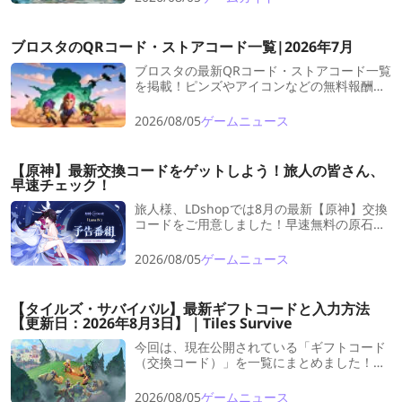
解説。報酬を逃さず、お得にプレイしたい方
におすすめです。
ブロスタのQRコード・ストアコード一覧|2026年7月
ブロスタの最新QRコード・ストアコード一覧
を掲載！ピンズやアイコンなどの無料報酬の
受け取り方や、利用方法、注意点を詳しく紹
介します。
2026/08/05
ゲームニュース
【原神】最新交換コードをゲットしよう！旅人の皆さん、
早速チェック！
旅人様、LDshopでは8月の最新【原神】交換
コードをご用意しました！早速無料の原石や
貴重なゲーム内アイテムをゲットしましょ
う！
2026/08/05
ゲームニュース
【タイルズ・サバイバル】最新ギフトコードと入力方法
【更新日：2026年8月3日】｜Tiles Survive
今回は、現在公開されている「ギフトコード
（交換コード）」を一覧にまとめました！こ
れらのコードを入力するだけで、序盤の進行
が劇的に楽になる豪華報酬が手に入ります。
2026/08/05
ゲームニュース