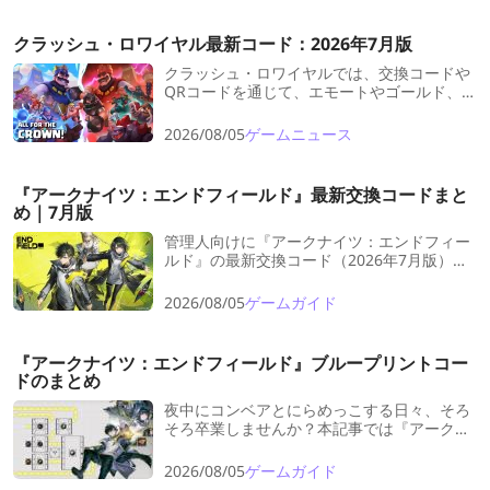
クラッシュ・ロワイヤル最新コード：2026年7月版
クラッシュ・ロワイヤルでは、交換コードや
QRコードを通じて、エモートやゴールド、チ
ェストなどの豪華報酬が配布されることがあ
ります。本記事では、現在入手可能な最新コ
2026/08/05
ゲームニュース
ード情報をはじめ、コードの使い方や注意点
について分かりやすく解説します。効率よく
報酬を獲得し、ゲームを有利に進めたい方
『アークナイツ：エンドフィールド』最新交換コードまと
は、ぜひ最後までチェックしてみてくださ
め｜7月版
い。
管理人向けに『アークナイツ：エンドフィー
ルド』の最新交換コード（2026年7月版）を
総まとめ。配布コードの内容、入力手順、使
えない原因、追加コードの探し方まで一気に
2026/08/05
ゲームガイド
確認できます。期限切れ前にサクッと入力し
て資源を回収し、タロⅡの開幕ダッシュに備
えましょう。
『アークナイツ：エンドフィールド』ブループリントコー
ドのまとめ
夜中にコンベアとにらめっこする日々、そろ
そろ卒業しませんか？本記事では『アークナ
イツ：エンドフィールド』のAIC「ブループ
リントコード」を徹底解説。仕組みから作り
2026/08/05
ゲームガイド
方・導入手順、便利テンプレ集、リージョン