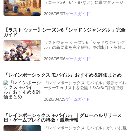
（コード39・64・87など）に最大ダメージを
出す戦車編成を徹底解説。キンバリー、マー
シャル、DVA、アダムの育成優先度やシーズ
2026/05/07
ゲームガイド
ン3以降のURスカーレット編成も。今すぐ使
える最強パーティを紹介。
【ラスト ウォー】シーズン6「シャドウジャングル 」完全
ガイド
ラストウォー シーズン6「シャドウジャング
ル」の新要素を完全解説。祭壇制圧・英雄覚
醒・都市破壊・陣営対決など、勝利に必須の
戦略をまとめています。
2026/05/06
ゲームガイド
『レインボーシックス モバイル』おすすめ＆評価まとめ
『レインボーシックス モバイル』最新オペレ
ーターTierリストを公開！S/A/B/C評価で最強
キャラと初心者おすすめ解放順を解説。ハー
ドブリーチ、索敵・妨害、設置／阻止の役割
2026/04/29
ゲームガイド
別に“勝てる編成”も紹介。ソロでもフルパで
も使える万能ピックがすぐ分かる。
『レインボーシックス モバイル』｜グローバルリリース
日・ゲームプレイの特徴・最新情報
『レインボーシックス モバイル』がついに世