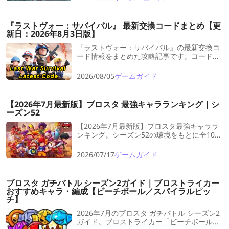
『ラストヴォー：サバイバル』 最新交換コードまとめ【更
新日：2026年8月3日版】
『ラストヴォー：サバイバル』の最新交換コ
ード情報をまとめた攻略記事です。コードの
入手先や使い方、使えない原因までわかりや
すく解説。報酬を取り逃さず、育成や戦力強
2026/08/05
ゲームガイド
化を効率よく進めたい方は必見です。
【2026年7月最新版】ブロスタ 最強キャラランキング｜シ
ーズン52
【2026年7月最新版】ブロスタ最強キャララ
ンキング。シーズン52の環境をもとに全106
体のキャラクターをS〜Fランクで評価。育成
優先度やおすすめキャラ、ガチバトルで活躍
2026/07/17
ゲームガイド
するキャラクターをチェックしましょう！
ブロスタ ガチバトル シーズン2ガイド｜ブロストライカー
おすすめキャラ・編成【ビーチボール／スパイラルピッ
チ】
2026年7月のブロスタ ガチバトル シーズン2
ガイド。ブロストライカー「ビーチボール」