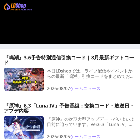
『鳴潮』3.6予告特別通信引換コード | 8月最新ギフトコー
ド
本日LDshopでは、ライブ配信やイベントか
らの最新「鳴潮」引換コードをまとめてお届
けします！
2026/08/07
ゲームニュース
『原神』6.3「Luna IV」予告番組：交換コード・放送日・
アプデ内容
『原神』の次期大型アップデートがいよいよ
目前に迫っています。Ver.6.3「Luna IV」の
予告番組では、最新コンテンツの全貌が詳し
く公開される予定です。
2026/08/05
ゲームニュース