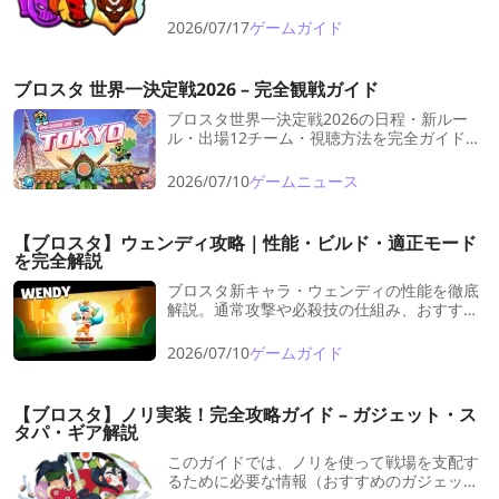
「スパイラルピッチ」のおすすめキャラや編
成、立ち回りを紹介。マップごとの攻略ポイ
2026/07/17
ゲームガイド
ントやBuffies（バフィーズ）の活用方法も解
説します。
ブロスタ 世界一決定戦2026 – 完全観戦ガイド
ブロスタ世界一決定戦2026の日程・新ルー
ル・出場12チーム・視聴方法を完全ガイド。
11月20〜22日、東京で初開催。観戦前にチェ
ックすべきポイントを全て網羅。
2026/07/10
ゲームニュース
【ブロスタ】ウェンディ攻略｜性能・ビルド・適正モード
を完全解説
ブロスタ新キャラ・ウェンディの性能を徹底
解説。通常攻撃や必殺技の仕組み、おすすめ
ビルド、モード別適正まで。シールド機構で
味方を守り抜く最強サポートの使い方をマス
2026/07/10
ゲームガイド
ターしよう。
【ブロスタ】ノリ実装！完全攻略ガイド – ガジェット・ス
タパ・ギア解説
このガイドでは、ノリを使って戦場を支配す
るために必要な情報（おすすめのガジェッ