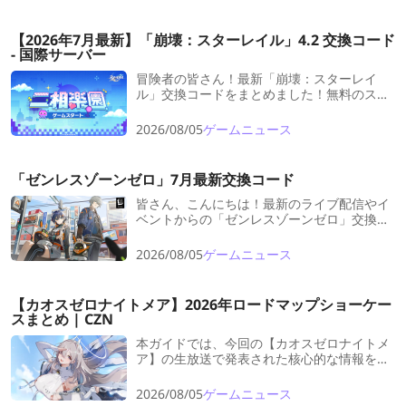
【2026年7月最新】「崩壊：スターレイル」4.2 交換コード
- 国際サーバー
冒険者の皆さん！最新「崩壊：スターレイ
ル」交換コードをまとめました！無料のスタ
ーチューンや貴重なゲーム内報酬をGETし、
冒険のエネルギーをチャージしよう！
2026/08/05
ゲームニュース
「ゼンレスゾーンゼロ」7月最新交換コード
皆さん、こんにちは！最新のライブ配信やイ
ベントからの「ゼンレスゾーンゼロ」交換コ
ードをまとめました！無料の「ポリクロー
ム」や貴重なゲーム内報酬をGETし、冒険の
2026/08/05
ゲームニュース
エネルギーをチャージしよう！
【カオスゼロナイトメア】2026年ロードマップショーケー
スまとめ | CZN
本ガイドでは、今回の【カオスゼロナイトメ
ア】の生放送で発表された核心的な情報を総
まとめ。さらに、深い分析に基づいた今後の
「育成・ガチャ計画」へのアドバイスをお届
2026/08/05
ゲームニュース
けします。