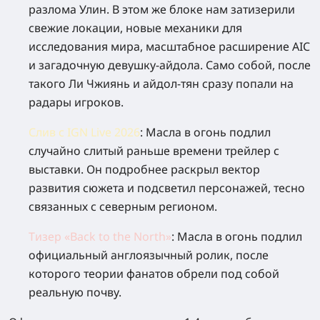
разлома Улин. В этом же блоке нам затизерили
свежие локации, новые механики для
исследования мира, масштабное расширение AIC
и загадочную девушку-айдола. Само собой, после
такого Ли Чжиянь и айдол-тян сразу попали на
радары игроков.
Слив с IGN Live 2026
:
Масла в огонь подлил
случайно слитый раньше времени трейлер с
выставки. Он подробнее раскрыл вектор
развития сюжета и подсветил персонажей, тесно
связанных с северным регионом.
Тизер «Back to the North»
:
Масла в огонь подлил
официальный англоязычный ролик, после
которого теории фанатов обрели под собой
реальную почву.