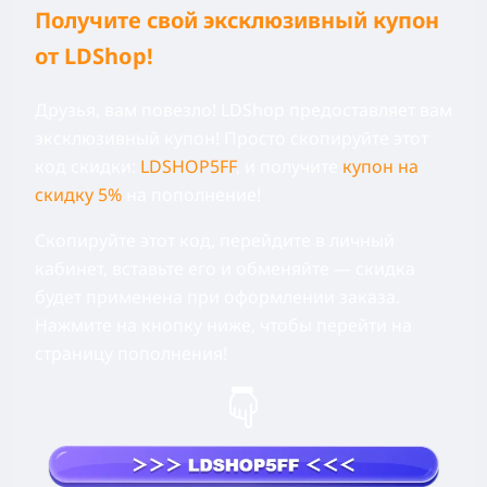
Получите свой эксклюзивный купон
от LDShop!
Друзья, вам повезло! LDShop предоставляет вам
эксклюзивный купон! Просто скопируйте этот
код скидки:
LDSHOP5FF
, и получите
купон на
скидку 5%
на пополнение!
Скопируйте этот код, перейдите в личный
кабинет, вставьте его и обменяйте — скидка
будет применена при оформлении заказа.
Нажмите на кнопку ниже, чтобы перейти на
страницу пополнения!