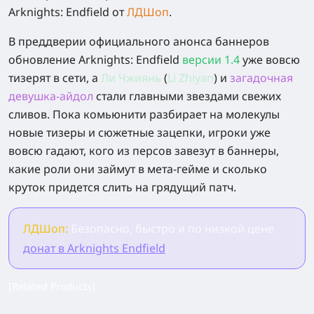
Arknights: Endfield
от
ЛДШоп
.
В преддверии официального анонса баннеров
обновление Arknights: Endfield
версии 1.4
уже вовсю
тизерят в сети, а
Ли Чжиянь
(
Li Zhiyan
)
и
загадочная
девушка-айдол
стали главными звездами свежих
сливов. Пока комьюнити разбирает на молекулы
новые тизеры и сюжетные зацепки, игроки уже
вовсю гадают, кого из персов завезут в баннеры,
какие роли они займут в мета-гейме и сколько
круток придется слить на грядущий патч.
ЛДШоп:
Безопасно, быстро и по низкой цене
донат в Arknights Endfield
.
[Related Products]