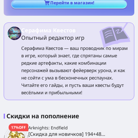
Перейти в магазин!
Серафима Квестов
Опытный редактор игр
Серафима Квестов — ваш проводник по мирам
в игре, который знает, где спрятаны самые
редкие артефакты, какие комбинации
персонажей вызывают фейерверк урона, и как
не сойти с ума в бесконечных респаунах.
Читайте его гайды, и пусть ваши квесты будут
весёлыми и прибыльными!
Скидки на пополнение
17%OFF
Arknights: Endfield
[Скидка для новичков] 194+48