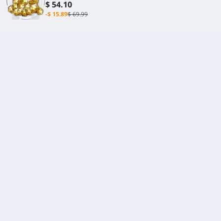
ориджеметрия
$ 54.10
-$ 15.89
$ 69.99