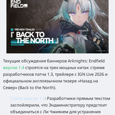
Текущие обсуждения баннеров
Arknights: Endfield
версии 1.4
строятся на трех мощных китах:
стриме
разработчиков патча 1.3
,
трейлере с
IGN Live 2026
и
официальном англоязычном
тизере «Назад на
Север»
(Back to the North).
Стрим версии 1.3
:
Разработчики прямым текстом
заспойлерили, что Эндминистратору предстоит
объединиться с Ли Чжиянем для устранения