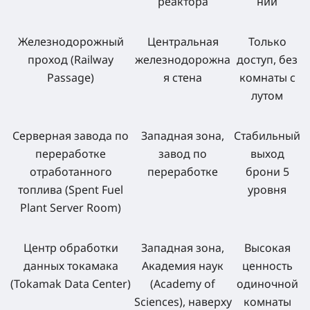
реактора
ний
Железнодорожный
Центральная
Только
проход (Railway
железнодорожна
доступ, без
Passage)
я стена
комнаты с
лутом
Серверная завода по
Западная зона,
Стабильный
переработке
завод по
выход
отработанного
переработке
брони 5
топлива (Spent Fuel
уровня
Plant Server Room)
Центр обработки
Западная зона,
Высокая
данных токамака
Академия наук
ценность
(Tokamak Data Center)
(Academy of
одиночной
Sciences), наверху
комнаты