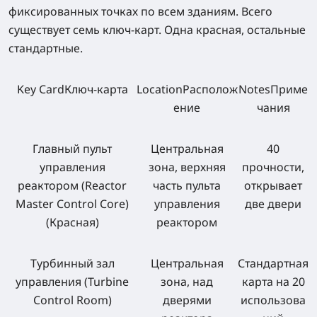
фиксированных точках по всем зданиям. Всего
существует семь ключ-карт. Одна красная, остальные
стандартные.
Key CardКлюч-карта
LocationРасполож
NotesПриме
ение
чания
Главный пульт
Центральная
40
управления
зона, верхняя
прочности,
реактором (Reactor
часть пульта
открывает
Master Control Core)
управления
две двери
(Красная)
реактором
Турбинный зал
Центральная
Стандартная
управления (Turbine
зона, над
карта на 20
Control Room)
дверями
использова