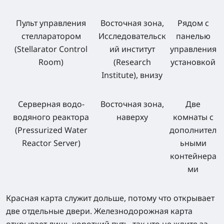
Пульт управления
Восточная зона,
Рядом с
стелларатором
Исследовательск
панелью
(Stellarator Control
ий институт
управления
Room)
(Research
установкой
Institute), внизу
Серверная водо-
Восточная зона,
Две
водяного реактора
наверху
комнаты с
(Pressurized Water
дополнител
Reactor Server)
ьными
контейнера
ми
Красная карта служит дольше, потому что открывает
две отдельные двери. Железнодорожная карта
открывает лишь короткий путь, так что не ждите за