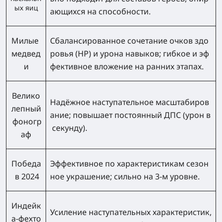
ых яиц
ающихся на способности.
Милые
Сбалансированное сочетание очков здо
медвед
ровья (HP) и урона навыков; гибкое и эф
и
фективное вложение на ранних этапах.
Велико
Надёжное наступательное масштабиров
лепный
ание; повышает постоянный ДПС (урон в
фоногр
секунду).
аф
Победа
Эффективное по характеристикам сезон
в 2024
ное украшение; сильно на 3‑м уровне.
Индейк
Усиление наступательных характеристик,
а‑фехто