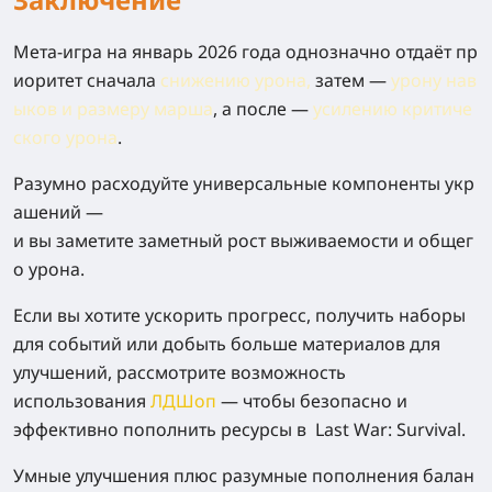
Мета‑игра на январь 2026 года однозначно отдаёт пр
иоритет сначала
снижению урона
,
затем —
урону нав
ыков и размеру марша
, а после —
усилению критиче
ского урона
.
Разумно расходуйте универсальные компоненты укр
ашений —
и вы заметите заметный рост выживаемости и общег
о урона.
Если вы хотите ускорить прогресс, получить наборы
для событий или добыть больше материалов для
улучшений, рассмотрите возможность
использования
ЛДШоп
— чтобы безопасно и
эффективно пополнить ресурсы в
Last War: Survival
.
Умные улучшения плюс разумные пополнения балан