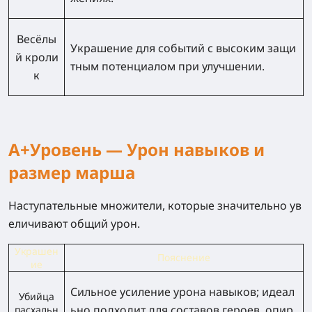
Весёлы
Украшение для событий с высоким защи
й кроли
тным потенциалом при улучшении.
к
A+Уровень — Урон навыков и
размер марша
Наступательные множители, которые значительно ув
еличивают общий урон.
Украшен
Пояснение
ие
Сильное усиление урона навыков; идеал
Убийца
ьно подходит для составов героев, опир
пасхальн