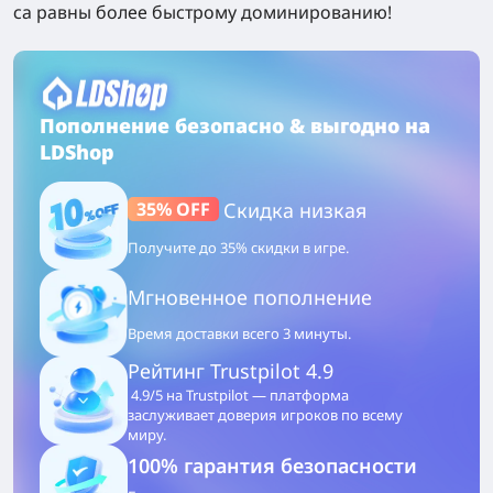
са равны более быстрому доминированию!
Пополнение безопасно & выгодно на
LDShop
35% OFF
Скидка низкая
Получите до 35% скидки в игре.
Мгновенное пополнение
Время доставки всего 3 минуты.
Рейтинг Trustpilot 4.9
4.9/5 на Trustpilot — платформа
заслуживает доверия игроков по всему
миру.
100% гарантия безопасности