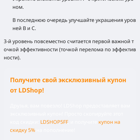
ном.
В последнюю очередь улучшайте украшения уров
ней B и C.
3‑й уровень повсеместно считается первой важной т
очкой эффективности (точкой перелома по эффектив
ности).
Получите свой эксклюзивный купон
от LDShop!
Друзья, вам повезло! LDShop предоставляет вам
эксклюзивный купон! Просто скопируйте этот
код скидки:
LDSHOP5FF
, и получите
купон на
скидку 5%
на пополнение!