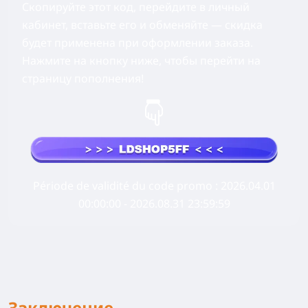
Скопируйте этот код, перейдите в личный
кабинет, вставьте его и обменяйте — скидка
будет применена при оформлении заказа.
Нажмите на кнопку ниже, чтобы перейти на
страницу пополнения!
Période de validité du code promo
: 2026.04.01
00:00:00 - 2026.08.31 23:59:59
Заключение