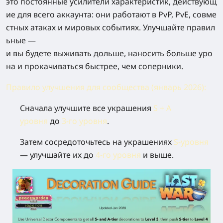
это постоянные усилители характеристик, действующ
ие для всего аккаунта: они работают в PvP, PvE, совме
стных атаках и мировых событиях. Улучшайте правил
ьные —
и вы будете выживать дольше, наносить больше уро
на и прокачиваться быстрее, чем соперники.
Правило улучшения для сообщества (январь 2026)
:
Сначала улучшите все украшения
S + A
уровня
до
3‑го уровня
.
Затем сосредоточьтесь на украшениях
S‑уровня
— улучшайте их до
4‑го уровня
и выше.