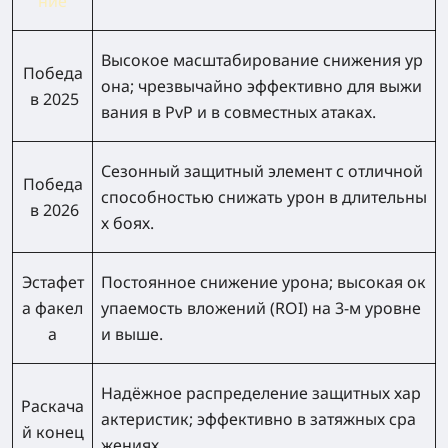
ние
Высокое масштабирование снижения ур
Победа
она; чрезвычайно эффективно для выжи
в 2025
вания в PvP и в совместных атаках.
Сезонный защитный элемент с отличной
Победа
способностью снижать урон в длительны
в 2026
х боях.
Эстафет
Постоянное снижение урона; высокая ок
а факел
упаемость вложений (ROI) на 3‑м уровне
а
и выше.
Надёжное распределение защитных хар
Раскача
актеристик; эффективно в затяжных сра
й конец
жениях.