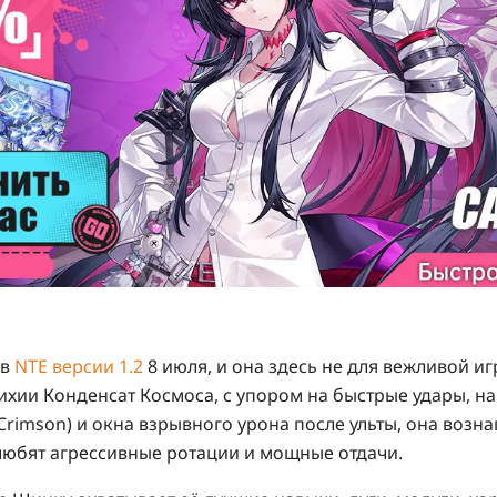
 в
NTE версии 1.2
8 июля
, и она здесь не для вежливой иг
ихии Конденсат Космоса, с упором на быстрые удары, 
Crimson) и окна взрывного урона после ульты, она возн
любят агрессивные ротации и мощные отдачи.