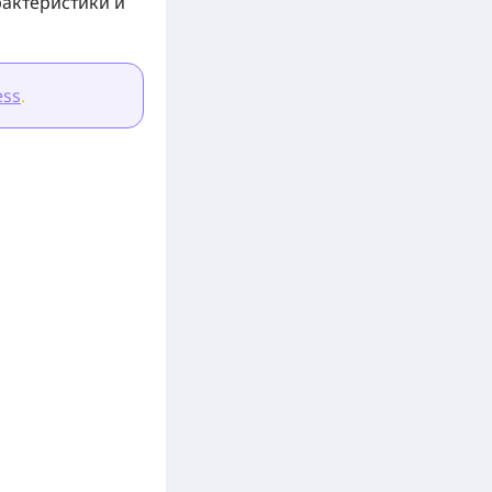
рактеристики и
ess
.