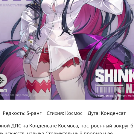
Редкость: S-ранг | Стихия: Космос | Дуга: Конденсат
вной ДПС на
Конденсате Космоса
, построенный вокруг 
х искусств, навыка
Стремительный прорыв
и её