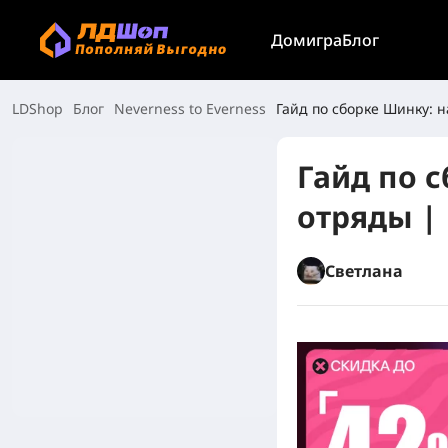
Дом
игра
Блог
LDShop
Блог
Neverness to Everness
Гайд по сборке Шинку: н
Гайд по с
отряды | 
Светлана