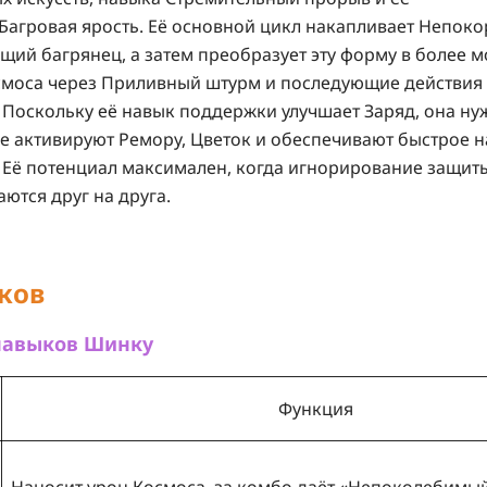
Багровая ярость
. Её основной цикл накапливает
Непоко
щий багрянец
, а затем преобразует эту форму в более
смоса через
Приливный штурм
и последующие действия
 Поскольку её навык поддержки улучшает
Заряд
, она ну
ые активируют
Ремору
,
Цветок
и обеспечивают быстрое 
 Её потенциал максимален, когда игнорирование защит
ются друг на друга.
ков
 навыков Шинку
Функция