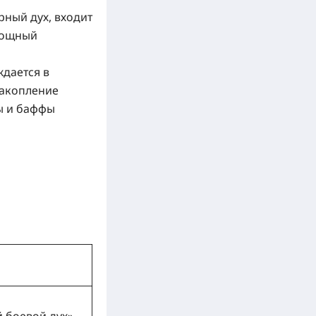
рный дух
, входит
 мощный
ждается в
накопление
ы и баффы