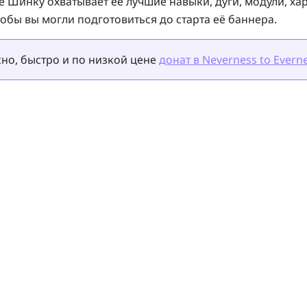
ке Шинку
охватывает её лучшие
навыки, дуги, модули, ха
чтобы вы могли подготовиться до старта её баннера.
но, быстро и по низкой цене
донат в Neverness to Evern