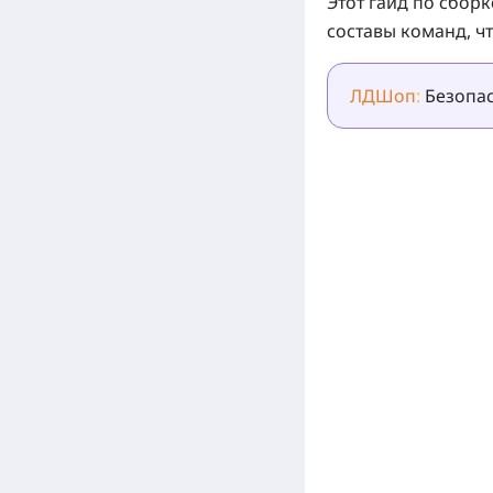
Этот гайд по сбор
составы команд
, 
ЛДШоп
:
Безопас
[Related Products]