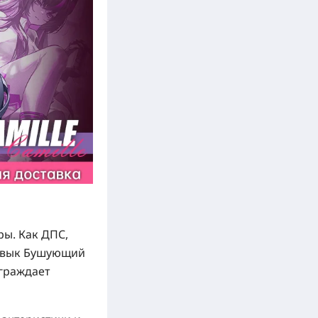
ры. Как ДПС,
навык Бушующий
аграждает