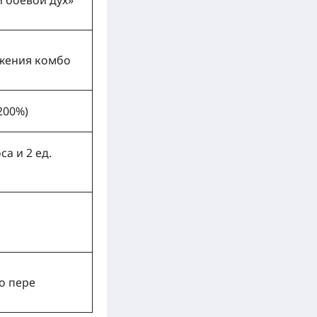
 боевой дух»
лжения комбо
200%)
а и 2 ед.
о пере