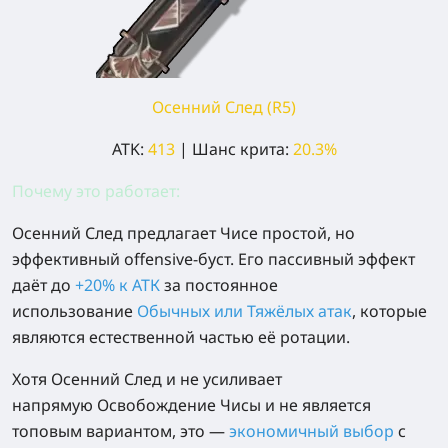
Осенний След (R5)
ATK:
413
| Шанс крита:
20.3%
Почему это работает:
Осенний След предлагает Чисе простой, но
эффективный offensive-буст. Его пассивный эффект
даёт до
+20% к АТК
за постоянное
использование
Обычных или Тяжёлых атак
, которые
являются естественной частью её ротации.
Хотя Осенний След и не усиливает
напрямую Освобождение Чисы и не является
топовым вариантом, это —
экономичный выбор
с