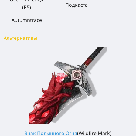
Подкаста
(R5)
Autumntrace
Альтернативы
Знак Полынного Огня
(
Wildfire Mark
)