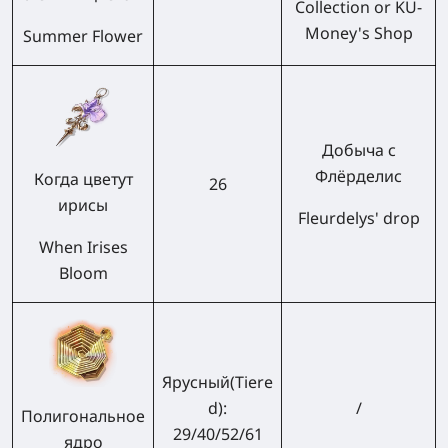
Collection or KU-
Money's Shop
Summer Flower
Добыча с
Флёрделис
Когда цветут
26
ирисы
Fleurdelys' drop
When Irises
Bloom
Ярусный(
Tiere
d):
/
Полигональное
29/40/52/61
ядро