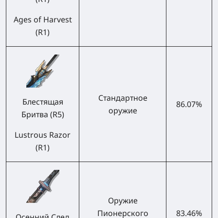
Ages of Harvest
(R1)
Стандартное
Блестящая
86.07%
оружие
Бритва (R5)
Lustrous Razor
(R1)
Оружие
Пионерского
83.46%
Осенний След