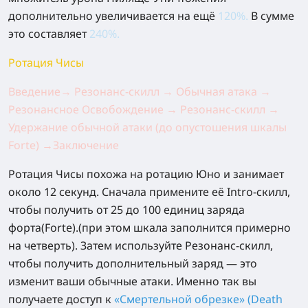
дополнительно увеличивается на ещё
120%
.
В сумме
это составляет
240%.
Ротация Чисы
Введение→ Резонанс-скилл → Обычная атака →
Резонансное Освобождение → Резонанс-скилл →
Удержание обычной атаки (до опустошения шкалы
Forte) →Заключение
Ротация Чисы похожа на ротацию Юно и занимает
около 12 секунд. Сначала примените её Intro-скилл,
чтобы получить от 25 до 100 единиц заряда
форта(Forte).(при этом шкала заполнится примерно
на четверть). Затем используйте Резонанс-скилл,
чтобы получить дополнительный заряд — это
изменит ваши обычные атаки. Именно так вы
получаете доступ к
«Смертельной обрезке» (Death