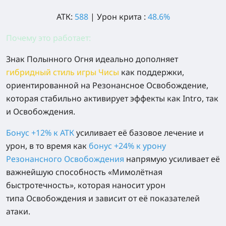
АТК:
588
| Урон крита :
48.6%
Почему это работает:
Знак Полынного Огня идеально дополняет
гибридный стиль игры Чисы
как поддержки,
ориентированной на Резонансное Освобождение,
которая стабильно активирует эффекты как Intro, так
и Освобождения.
Бонус +12% к АТК
усиливает её базовое лечение и
урон, в то время как
бонус +24% к урону
Резонансного Освобождения
напрямую усиливает её
важнейшую способность «Мимолётная
быстротечность», которая наносит урон
типа Освобождения и зависит от её показателей
атаки.