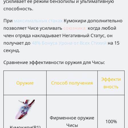
усиливает её режим бензопилы и ультимативную
способность.
При
максимальных стаках
Кумокири дополнительно
позволяет Чисе усиливать
союзника
:
когда любой
член отряда накладывает Негативный Статус, он
получает до
48% Бонуса Урона от Всех Стихий
на 15
секунд.
Сравнение эффективности оружия для Чисы:
Эффекти
Оружие
Способ получения
вность
Фирменное оружие
100%
Чисы
Кумокири(R1)