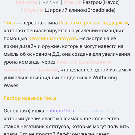
Редкость
：
⭐⭐⭐⭐⭐ |
Стихия:
Разгром(Havoc)
|
Оружие:
Широкий клинок(Broadblade)
Чиса
— персонаж типа
Разгром
с ролью
Поддержки
,
которая специализируется на усилении команды с
помощью
негативных статусов
. Несмотря на её
яркий дизайн и оружие, которые могут навести на
мысль об основном ДД, она создана для увеличения
урона команды через
лечение
,
ослабления
и
манипуляцию
защитой
, что делает её одной из самых
уникальных гибридных поддержек в Wuthering
Waves.
Разбор навыков Чисы
Основная фишка
набора Чисы
—
навык
ухода
,
который увеличивает максимальное количество
стаков негативных статусов, которые могут получить
враги. Это не простой бафф: он увеличивает