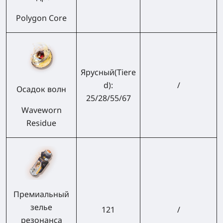
Polygon Core
Ярусный(
Tiere
d):
/
Осадок волн
25/28/55/67
Waveworn
Residue
Премиальный
зелье
121
/
резонанса