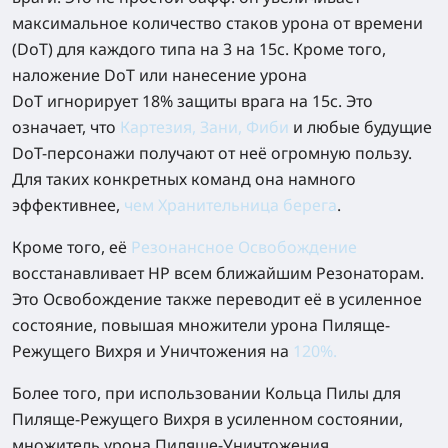
максимальное количество стаков урона от времени
(DoT) для каждого типа на 3 на 15с. Кроме того,
наложение DoT или нанесение урона
DoT игнорирует 18% защиты врага на 15с. Это
означает, что
Картезия, Зани, Фиби
и любые будущие
DoT-персонажи получают от неё огромную пользу.
Для таких конкретных команд она намного
эффективнее,
чем Хранительница берега
.
Кроме того, её
Резонансное Освобождение
восстанавливает HP всем ближайшим Резонаторам.
Это Освобождение также переводит её в усиленное
состояние, повышая множители урона Пиляще-
Режущего Вихря и Уничтожения на
120%
.
Более того, при использовании Кольца Пилы для
Пиляще-Режущего Вихря в усиленном состоянии,
множитель урона Пиляще-Уничтожения