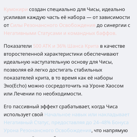
Кумокири
создан специально для Чисы, идеально
усиливая каждую часть её набора — от зависимости
от
Силы Резонансного Освобождения
до синергии с
Негативными Статусами и командных баффов.
Показатели
500 АТК и 36% Шанса Крита
в качестве
второстепенной характеристики обеспечивают
идеальную наступательную основу для Чисы,
позволяя ей легко достигать стабильных
показателей крита, в то время как её наборы
Эхо(Echo) можно сосредоточить на Уроне Хаосом
или Лечении по необходимости.
Его пассивный эффект срабатывает, когда Чиса
использует свой
Начальное навык
или
накладывает
Негативный Статус
,
предоставляя до 24–48%
Бонуса
Урона Резонансного Освобождения
, что напрямую