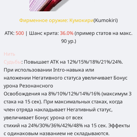
Фирменное оружие: Кумокири
(
Kumokiri
)
АТК:
500
|
Шанс крита:
36.0%
(пример статов на макс.
90 ур.)
Нить
Судьбы
:
Повышает АТК на 12%/15%/18%/21%/24%.
При использовании Intro-навыка или
наложении Негативного статуса увеличивает Бонус
урона Резонансного
Освобождения на 8%/10%/12%/14%/16% (максимум 3
стака на 15 сек). При максимальных стаках, когда
член отряда накладывает Негативный статус,
увеличивает Бонус урона от всех
стихий на 24%/30%/36%/42%/48% на 15 сек. Эффекты
с одинаковым названием не складываются.