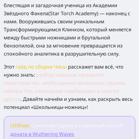
блестящая и загадочная ученица из Академии
Звёздного Факела(Star Torch Academy) — наконец с
нами. Вооружившись своим уникальным
Трансформирующимся Клинком, который меняется
между быстрыми ножницами и брутальной
бензопилой, она за мгновение превращается из
спокойного аналитика в разрушительную силу.
Этот
гайд по сборке Чисы
расскажет вам всё, что
нужно знать:
разбор навыков, приоритет
характеристик, необходимые материалы, оружие,
наборы Эхо, командные комбинации
и многое
другое
.
Давайте начнём и узнаем, как раскрыть весь
потенциал «Школьницы-ножниц»!
LDShop:
Самый выгодный и надёжный способ
доната в Wuthering Waves
.