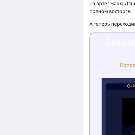
на арте? Наша Дэн
полном восторге.
А теперь переходи
Безоп
Попол