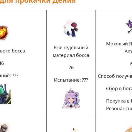
Моховый Я
Еженедельный
вого босса
Am
материал босса
46
26
ние: ???
Способ получе
Испытание: ???
Сбор в бог
Покупка в
Резонансн