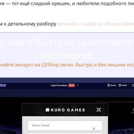
ия — тот ещё сладкий орешек, и любители подобного ти
м к детальному разбору
механик и гайду по сборке Дени
асное и быстрое самостояте
пополнение
няйте аккаунт на LDShop легко, быстро и без лишних хл