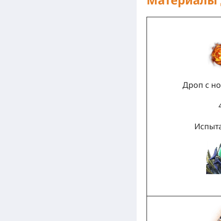
Дроп с но
Испыта