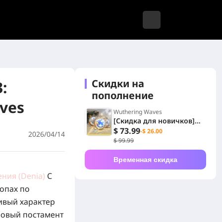
Скидки на
:
пополнение
ves
Wuthering Waves
[Скидка для новичков]
6480 + 1600 Лунитов
$ 73.99
-$ 26.00
2026/04/14
$ 99.99
Временная скидка
ения
(
Denia
)
С
топах по
ивый характер
мовый постамент