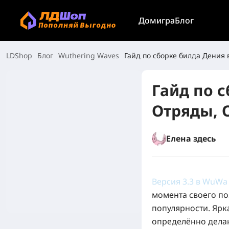
Дом
игра
Блог
LDShop
Блог
Wuthering Waves
Гайд по сборке билда Дения 
Гайд по с
Отряды, 
Елена здесь
Версия 3.3 в WuWa
момента своего по
популярности. Ярк
определённо делаю