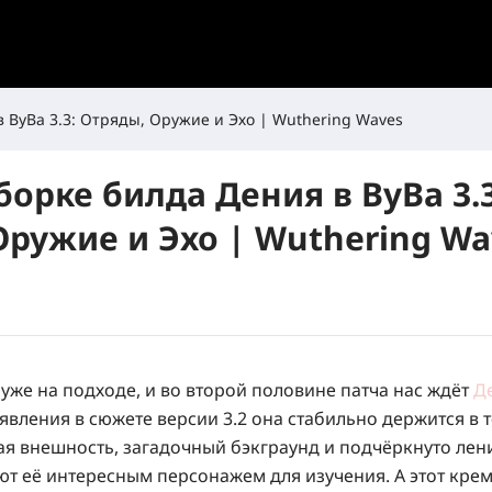
в ВуВа 3.3: Отряды, Оружие и Эхо | Wuthering Waves
борке билда Дения в ВуВа 3.3
Оружие и Эхо | Wuthering Wa
уже на подходе, и во второй половине патча нас ждёт
Д
явления в сюжете версии 3.2 она стабильно держится в 
ая внешность, загадочный бэкграунд и подчёркнуто лен
т её интересным персонажем для изучения. А этот кре