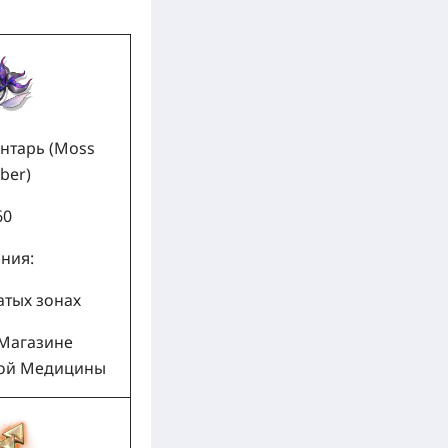
нтарь (Moss
ber)
60
ния:
атых зонах
 Магазине
ой Медицины