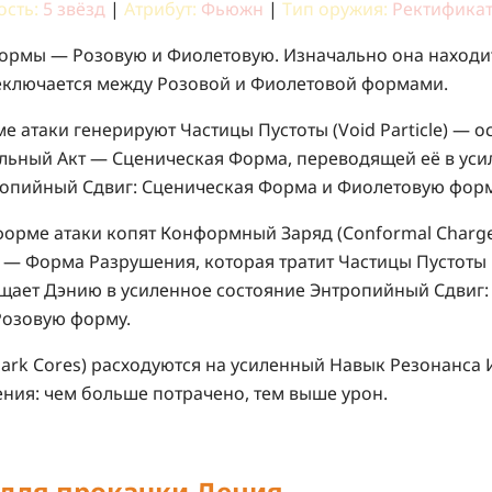
ость:
5 звёзд
|
Атрибут:
Фьюжн
|
Тип оружия:
Ректифика
ормы — Розовую и Фиолетовую. Изначально она находи
еключается между Розовой и Фиолетовой формами.
е атаки генерируют Частицы Пустоты (Void Particle) — 
альный Акт — Сценическая Форма, переводящей её в ус
ропийный Сдвиг: Сценическая Форма и Фиолетовую форм
орме атаки копят Конформный Заряд (Conformal Charge
— Форма Разрушения, которая тратит Частицы Пустоты 
ащает Дэнию в усиленное состояние Энтропийный Сдвиг
Розовую форму.
ark Cores) расходуются на усиленный Навык Резонанса
ния: чем больше потрачено, тем выше урон.
 для
прокачки
Дения