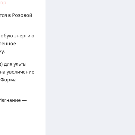
тор
тся в Розовой
особую энергию
иленное
у.
) для ульты
на увеличение
: Форма
 Изгнание —