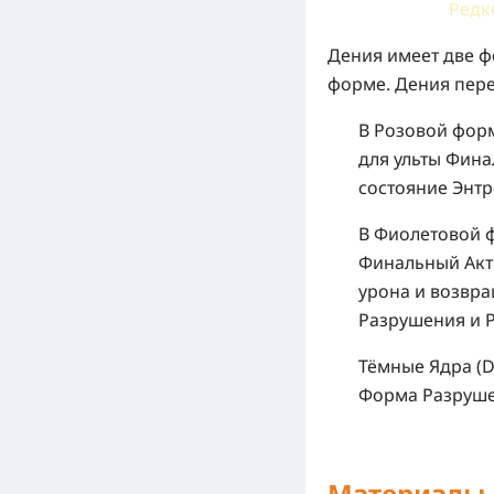
Редк
Дения имеет две ф
форме. Дения пер
В Розовой форм
для ульты Фин
состояние Энт
В Фиолетовой ф
Финальный Акт 
урона и возвр
Разрушения и 
Тёмные Ядра (D
Форма Разруше
Материалы