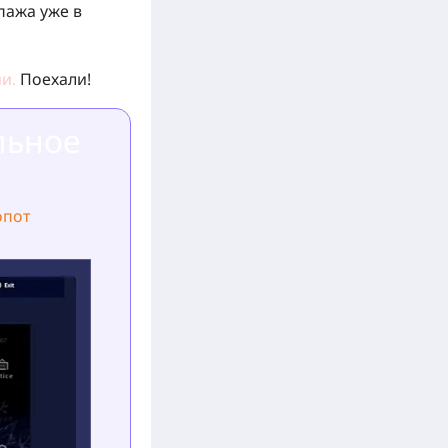
пажа уже в
и.
Поехали!
льное
опот