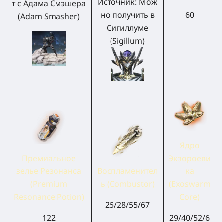
Источник:
Мож
т с Адама Смэшера
но получить в
60
(Adam Smasher)
Сигиллуме
(Sigillum)
Ядро
Премиальное
Экзороеви
зелье Резонанса
Воспламенител
ка
(Premium
ь (Combustor)
(Exoswarm
Resonance Potion)
Core)
25/28/55/67
122
29/40/52/6