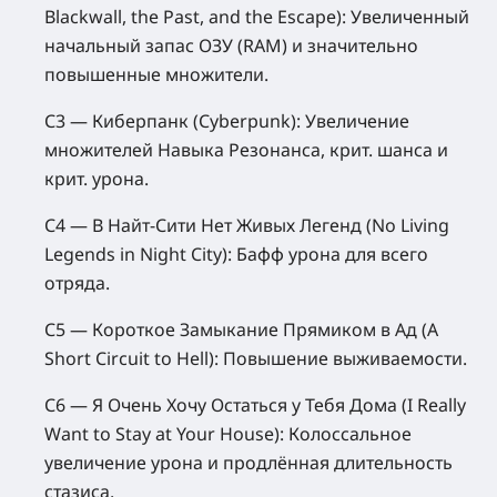
Blackwall, the Past, and the Escape):
Увеличенный
начальный запас ОЗУ (RAM) и значительно
повышенные множители.
С3 — Киберпанк (Cyberpunk):
Увеличение
множителей Навыка Резонанса, крит. шанса и
крит. урона.
С4 — В Найт-Сити Нет Живых Легенд (No Living
Legends in Night City):
Бафф урона для всего
отряда.
С5 — Короткое Замыкание Прямиком в Ад (A
Short Circuit to Hell):
Повышение выживаемости.
С6 — Я Очень Хочу Остаться у Тебя Дома (I Really
Want to Stay at Your House):
Колоссальное
увеличение урона и продлённая длительность
стазиса.