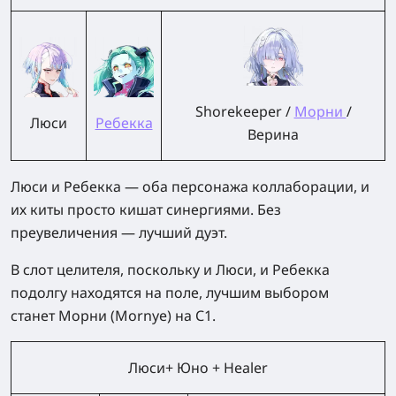
Shorekeeper /
Морни
/
Люси
Ребекка
Верина
Люси и Ребекка — оба персонажа коллаборации, и
их киты просто кишат синергиями. Без
преувеличения — лучший дуэт.
В слот целителя, поскольку и Люси, и Ребекка
подолгу находятся на поле, лучшим выбором
станет
Морни (Mornye)
на
С1
.
Люси+ Юно + Healer