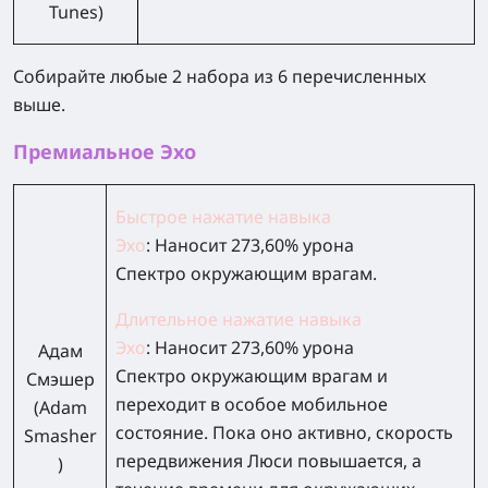
Tunes)
Собирайте любые 2 набора из 6 перечисленных
выше.
Премиальное Эхо
Быстрое нажатие навыка
Эхо
:
Наносит
273,60% урона
Спектро
окружающим врагам.
Длительное нажатие навыка
Эхо
:
Наносит
273,60% урона
Адам
Спектро
окружающим врагам и
Смэшер
переходит в особое мобильное
(Adam
состояние. Пока оно активно, скорость
Smasher
передвижения Люси повышается, а
)