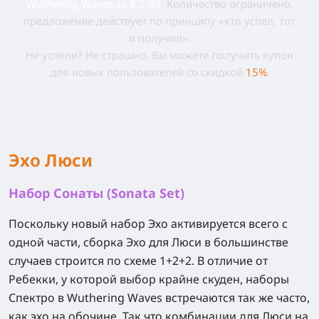
Wuthering Waves за $ 2.99
. Количество ограничено,
предложение действует по принципу «кто успел, тот
и получил».
Не успели? Не страшно. Вы можете получить купон
для новых пользователей со скидкой
15%
.
Эхо Люси
Набор Сонаты (Sonata Set)
Поскольку новый набор Эхо активируется всего с
одной части, сборка Эхо для Люси в большинстве
случаев строится по схеме
1+2+2
. В отличие от
Ребекки, у которой выбор крайне скуден, наборы
Спектро в Wuthering Waves встречаются так же часто,
как эхо на обочине. Так что комбинации для Люси на