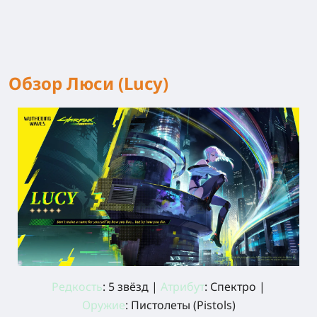
Обзор Люси (Lucy)
Редкость
: 5 звёзд |
Атрибут
: Спектро |
Оружие
: Пистолеты (Pistols)