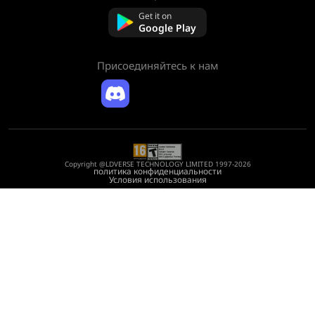
Связаться с нами
Get it on
Часто задаваемые вопросы
Google Play
Политика возврата
Присоединяйтесь к нам
Copyright @LDVERSE TECHNOLOGY LIMITED 1997-2026
политика конфиденциальности
Условия использования
Registration Number: 75522164
Address: Room 1911, Lee Garden One, 33 Hysan Avenue, Causeway Bay, Hong
Kong