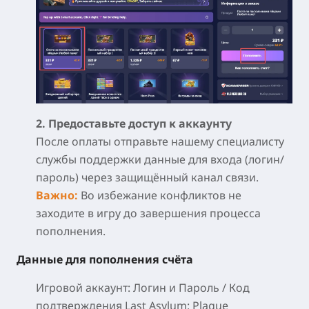
2. Предоставьте доступ к аккаунту
После оплаты отправьте нашему специалисту
службы поддержки данные для входа (логин/
пароль) через защищённый канал связи.
Важно:
Во избежание конфликтов не
заходите в игру до завершения процесса
пополнения.
Данные для пополнения счёта
Игровой аккаунт:
Логин и Пароль / Код
подтверждения
Last Asylum: Plague