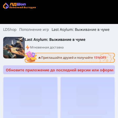
LDShop
Пополнение игр
Last Asylum: Выживание в чуме
Last Asylum: Выживание в чуме
Мгновенная доставка
🔥Приглашайте друзей и получайте
15%OFF
Обновите приложение до последней версии или оформите 