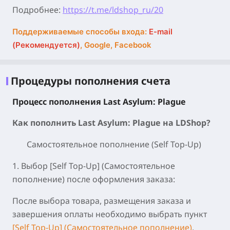
Подробнее:
https://t.me/ldshop_ru/20
Поддерживаемые способы входа:
E-mail
(Рекомендуется)
, Google, Facebook
Процедуры пополнения счета
Процесс пополнения Last Asylum: Plague
Как пополнить Last Asylum: Plague на LDShop?
Самостоятельное пополнение (Self Top-Up)
1. Выбор [Self Top-Up]
(Самостоятельное
пополнение) после оформления заказа:
После выбора товара, размещения заказа и
завершения оплаты необходимо выбрать пункт
[Self Top-Up] (Самостоятельное пополнение)
.