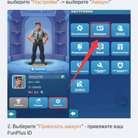
выберите "
Настройки
" -> выберите "
Аккаунт
"
2. Выберите "
Привязать аккаунт
" - привяжите ваш
FunPlus ID