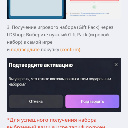
3. Получение игрового набора (Gift Pack) через
LDShop:
Выберите нужный Gift Pack (игровой
набор) в самой игре
и
подтвердите
покупку
(confirm)
.
*Для успешного получения набора
выбранный вами в игре тариф должен