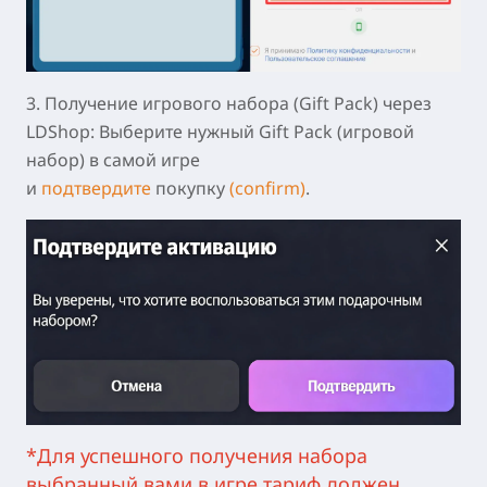
3. Получение игрового набора (Gift Pack) через
LDShop:
Выберите нужный Gift Pack (игровой
набор) в самой игре
и
подтвердите
покупку
(confirm)
.
*Для успешного получения набора
выбранный вами в игре тариф должен