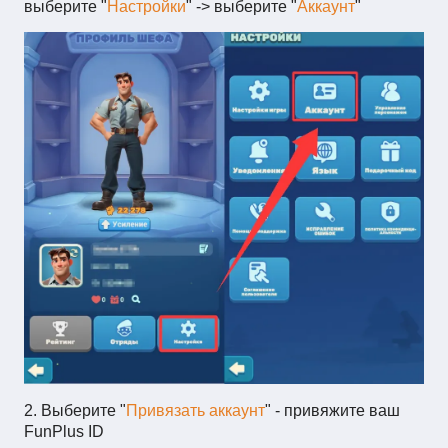
выберите "
Настройки
" -> выберите "
Аккаунт
"
2. Выберите "
Привязать аккаунт
" - привяжите ваш
FunPlus ID