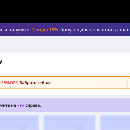
ас и получите
Скидка 15%
бонусов для новых пользоват
у
е
15%OFF
, Забрать сейчас
мите на
«?»
справа.