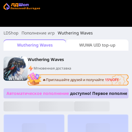
LDShop
Пополнение игр
Wuthering Waves
Wuthering Waves
WUWA UID top-up
Wuthering Waves
Мгновенная доставка
🔥Приглашайте друзей и получайте
15%OFF
Автоматическое пополнение
доступно! Первое пополнен