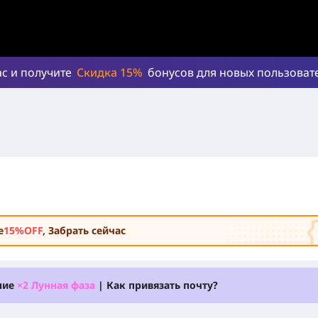
ас и получите
Скидка 15%
бонусов для новых пользоват
е
15%OFF
, Забрать сейчас
ние
×2 Лунная фаза
| Как привязать почту?