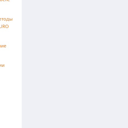
етоды
KURO
ние
ии