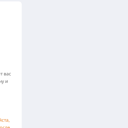
т вас
чу и
ста,
после