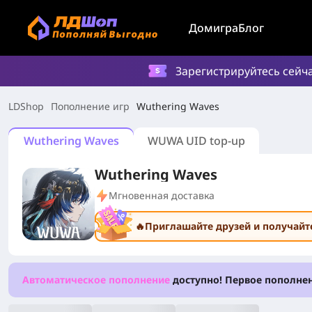
Дом
игра
Блог
Зарегистрируйтесь сейч
LDShop
Пополнение игр
Wuthering Waves
Wuthering Waves
WUWA UID top-up
Wuthering Waves
Мгновенная доставка
🔥Приглашайте друзей и получайт
Автоматическое пополнение
доступно! Первое пополне