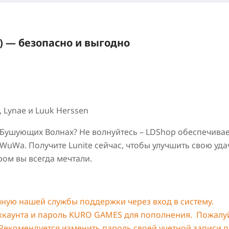
а) — безопасно и выгодно
, Lynae и Luuk Herssen
 Бушующих Волнах? Не волнуйтесь – LDShop обеспечивае
uWa. Получите Lunite сейчас, чтобы улучшить свою уда
ром вы всегда мечтали.
чную нашей службы поддержки через вход в систему.
ккаунта и пароль KURO GAMES для пополнения. Пожалуй
 Рекомендуется изменить пароль своей учетной записи 