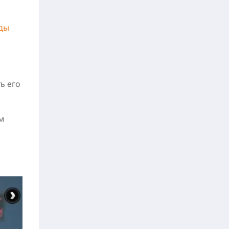
ды
ь его
м