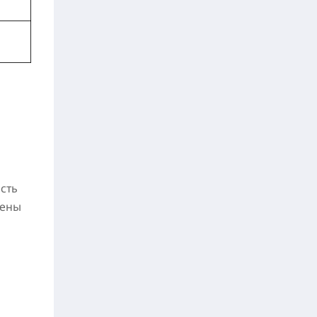
сть
рены