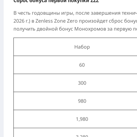
Сброс бонуса первой покупки ZZZ
В честь годовщины игры, после завершения технич
2026 г.
) в
Zenless Zone Zero
произойдет
сброс бону
получить двойной бонус Монохромов за первую по
Набор
60
300
980
1,980
3,280