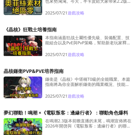
也來勢洶洶。今天，半卡皮給大家帶來2.2版本
卡池情報中的新代理人——奧菲絲的養成素
材，包含突破、音擎與技能素材。
2025/07/21
遊戲攻略
《晶核》狂戰士培養指南
本指南涵蓋狂战士屬性優先級、裝備配置、技
能組合以及PvE與PvP策略，幫助新老玩家釋放
該職業的狂暴戰力。
2025/07/21
遊戲攻略
晶核鎌衛PVP&PVE培养指南
鎌衛是《晶核》中堪稱T0級的全能職業。本篇
指南將為你全面解析鎌衛的職業概況、技能介
紹與實戰玩法，幫助你在各大戰場中如虎添
翼，無往不利。
2025/07/21
遊戲攻略
夢幻聯動！鳴潮 ×《電馭叛客：邊緣行者》：聯動角色爆料
在鳴潮2.3版本前瞻直播的末尾，鳴潮宣佈將在
2026年開啓與《電馭叛客：邊緣行者》的聯
動。目前尚未公佈關於聯動的更多信息，將在