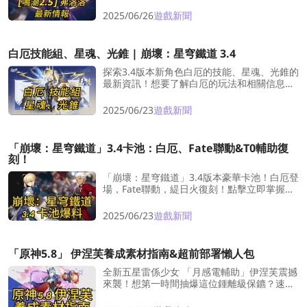
2025/06/26
遊戲新聞
白厄技能組、星魂、光錐 | 崩壞：星穹鐵道 3.4
探索3.4版本新角色白厄的技能、星魂、光錐的
最新資訊！想要了解白厄的玩法和相關信息？
快來一探究竟吧！
2025/06/23
遊戲新聞
「崩壞：星穹鐵道」3.4卡池：白厄、Fate聯動&T0輔助復
刻！
「崩壞：星穹鐵道」3.4版本豪華卡池！白厄登
場，Fate聯動，緹日火復刻！點擊立即掌握一
手資訊！
2025/06/23
遊戲新聞
「原神5.8」 伊涅芙養成素材指南&超前部署懶人包
全新五星雷係少女 「月感電輔助」伊涅芙震撼
來襲！想第一時間抽爆這位鍾離級保鑣？速收
這份 「超前部署懶人包」 ——從突破素材、
天賦書到專武養成資源，應有盡有！快來繼續