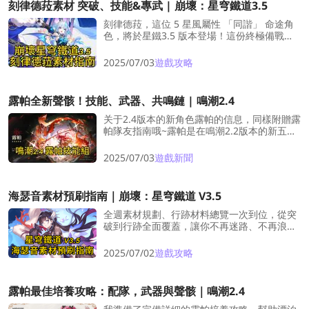
刻律德菈素材 突破、技能&專武 | 崩壞：星穹鐵道3.5
刻律德菈，這位 5 星風屬性 「同諧」 命途角
色，將於星鐵3.5 版本登場！這份終極備戰指
南涵蓋了她晉階、專屬光錐與行跡升級所需的
所有關鍵素材——助你高效規劃資源，讓她在
2025/07/03
遊戲攻略
上線首日即戰力巔峰！提前規劃，高效備戰，
完全解放她的實力！
露帕全新聲骸！技能、武器、共鳴鏈 | 鳴潮2.4
关于2.4版本的新角色露帕的信息，同樣附贈露
帕隊友指南哦~露帕是在鳴潮2.2版本的新五星
火主角色，點擊了解露帕技能組！
2025/07/03
遊戲新聞
海瑟音素材預刷指南｜崩壞：星穹鐵道 V3.5
全週素材規劃、行跡材料總覽一次到位，從突
破到行跡全面覆蓋，讓你不再迷路、不再浪費
體力！照著這份攻略刷，海瑟音一週內戰力拉
滿、即戰力爆表，輕鬆上場Carry全隊不是
2025/07/02
遊戲攻略
夢！
露帕最佳培養攻略：配隊，武器與聲骸｜鳴潮2.4