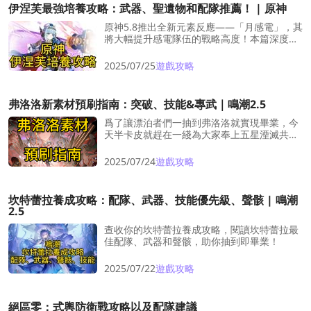
伊涅芙最強培養攻略：武器、聖遺物和配隊推薦！ | 原神
原神5.8推出全新元素反應——「月感電」，其
將大幅提升感電隊伍的戰略高度！本篇深度培
養指南將解析「伊涅芙」的天賦加點順序、推
薦武器與聖遺物，以及最大化戰力的隊伍搭
2025/07/25
遊戲攻略
配。現在就和我一起來一探究竟吧！
弗洛洛新素材預刷指南：突破、技能&專武｜鳴潮2.5
爲了讓漂泊者們一抽到弗洛洛就實現畢業，今
天半卡皮就趕在一綫為大家奉上五星湮滅共鳴
者「弗洛洛」的突破、技能與專武材料預刷指
南！
2025/07/24
遊戲攻略
坎特蕾拉養成攻略：配隊、武器、技能優先級、聲骸 | 鳴潮
2.5
查收你的坎特蕾拉養成攻略，閱讀坎特蕾拉最
佳配隊、武器和聲骸，助你抽到即畢業！
2025/07/22
遊戲攻略
絕區零：式輿防衛戰攻略以及配隊建議