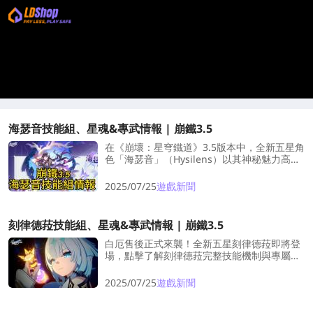
海瑟音技能組、星魂&專武情報 | 崩鐵3.5
在《崩壞：星穹鐵道》3.5版本中，全新五星角
色「海瑟音」（Hysilens）以其神秘魅力高居
玩家最期待角色榜前列！本篇部落格將帶您深
入瞭解這位定位為「物理屬性妨害型」角色的
2025/07/25
遊戲新聞
核心情報。
刻律德菈技能組、星魂&專武情報 | 崩鐵3.5
白厄售後正式來襲！全新五星刻律德菈即將登
場，點擊了解刻律德菈完整技能機制與專屬光
錐效果，看看她是否有潛力成為3.5版本最強輔
助！
2025/07/25
遊戲新聞