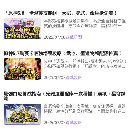
「原神5.8」伊涅芙技能組、天賦、專武、命座搶先看！
本部落格將根據最新爆料，為您全面解析伊涅
芙的技能組、專武與命座詳情。請和我們一起
立即深入了解這位強力的五星異化感電輔助
吧！
2025/07/08
遊戲新聞
原神5.7瑪薇卡最強培養攻略：武器、聖遺物和配隊推薦！
火神「瑪薇卡」即將於5.7版本迎來首次復刻！
心動不如即刻行動！「玛薇卡」的培养攻略新
鲜出炉啦~我們將在這篇文章裏為您帶來關於
瑪薇卡的天賦優先級、推薦武器、聖遺物搭
2025/07/07
遊戲攻略
配、命座推薦和最佳的隊伍配置，以最大化她
的戰力！
最強白厄養成指南：光錐遺器配隊一次看懂 | 崩壞：星穹鐵
道
白厄培養全攻略一次看懂！從光錐選擇、遺器
搭配、屬性分配到高效配隊，全面助你打造最
強毀滅主C！
2025/07/07
遊戲攻略