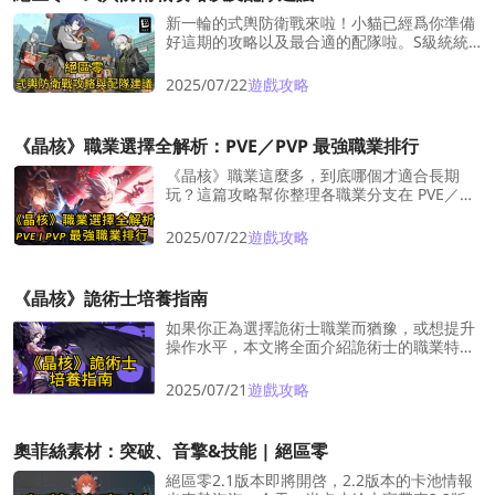
新一輪的式輿防衛戰來啦！小貓已經爲你準備
好這期的攻略以及最合適的配隊啦。S級統統
拿下！
2025/07/22
遊戲攻略
《晶核》職業選擇全解析：PVE／PVP 最強職業排行
《晶核》職業這麼多，到底哪個才適合長期
玩？這篇攻略幫你整理各職業分支在 PVE／
PVP 的實戰強度，轉職前先看才不會後悔！
2025/07/22
遊戲攻略
《晶核》詭術士培養指南
如果你正為選擇詭術士職業而猶豫，或想提升
操作水平，本文將全面介紹詭術士的職業特
性、技能與連招、核心屬性、裝備選擇及戰術
技巧，助你快速上手。
2025/07/21
遊戲攻略
奧菲絲素材：突破、音擎&技能 | 絕區零
絕區零2.1版本即將開啓，2.2版本的卡池情報