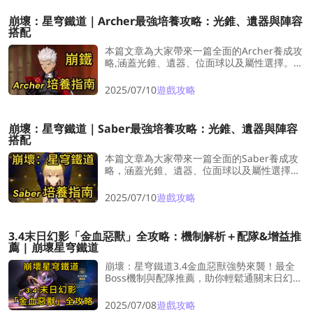
崩壞：星穹鐵道｜Archer最強培養攻略：光錐、遺器與陣容
搭配
本篇文章為大家帶來一篇全面的Archer養成攻
略,涵蓋光錐、遺器、位面球以及屬性選擇。繼
續往下看，跟著小編一起打造最強的Archer
吧!
2025/07/10
遊戲攻略
崩壞：星穹鐵道｜Saber最強培養攻略：光錐、遺器與陣容
搭配
本篇文章為大家帶來一篇全面的Saber養成攻
略，涵蓋光錐、遺器、位面球以及屬性選擇。
繼續往下看，跟著小編一起打造最強的Saber
吧！
2025/07/10
遊戲攻略
3.4末日幻影「金血惡獸」全攻略：機制解析＋配隊&增益推
薦 | 崩壞星穹鐵道
崩壞：星穹鐵道3.4金血惡獸強勢來襲！最全
Boss機制與配隊推薦，助你輕鬆通關末日幻
影、滿星拿獎！
2025/07/08
遊戲攻略