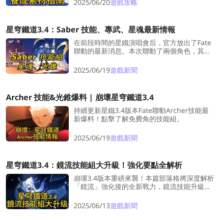
2025/06/20
遊戲攻略
閱讀，掌握先機吧！
星穹鐵道3.4：Saber 技能、專武、星魂最新情報
在前段時間的星鐵演唱會后，官方放出了Fate
聯動的最新消息。本次聯動了兩個角色，其中
限定角色之一的「Saber」，開拓者們可以在7
月11日12：00起使用「星軌專票」參與聯動躍
2025/06/19
遊戲新聞
遷，獲得角色。接下來，半卡皮將爲大家帶來
「Saber」的技能最新情報。
Archer 技能&光錐爆料 | 崩壞星穹鐵道3.4
持續更新星鐵3.4版本Fate聯動Archer技能最
新爆料！點擊了解免費角的技能組。
2025/06/19
遊戲新聞
星穹鐵道3.4：鏡流技能組大升級！強化要點全解析
崩壞3.4版本重磅來襲！本篇部落格將深度解析
「鏡流」強化後的全新戰力，鏡流技能升級亮
點搶先看！XP黨狂喜！已擁有鏡流的開拓者
——此刻正是開啓香檳的時刻！
2025/06/13
遊戲新聞