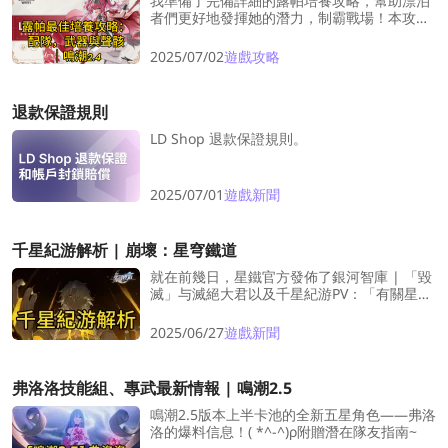
我準備了完備詳細的露帕培養攻略，幫助漂泊
者們更好地發揮她的潛力，制霸戰場！本攻略
涵蓋所有關鍵內容：隊伍發配、武器搭配、聲
骸配置。
2025/07/02
遊戲攻略
退款保證規則
LD Shop 退款保證規則。
2025/07/01
遊戲新聞
千星紀游解析 | 崩壞：星穹鐵道
就在前幾日，星鐵官方發佈了銀河智庫 | 「毀
滅」与滅絕大君以及千星紀游PV：「有關星空
的寓言集·其二」，今天，就讓半卡皮帶領大家
一起深度分析這段PV，看看解讀一下這段PV所
2025/06/27
遊戲新聞
蘊含的奧秘吧！
弗洛洛技能組、專武最新情報 | 鳴潮2.5
鳴潮2.5版本上半卡池的全新五星角色——弗洛
洛的爆料信息！( *^-^)ρ附贈潛在隊友指南~