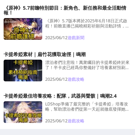
《原神》5.7前瞻特別節目：新角色、新任務和最全活動情
報！
《原神》5.7版本將於2025年6月18日正式啟
程！前瞻直播已揭曉精彩祈願與活動詳情，本
次版本主題是否會再次點燃你的期待、預告未
來角色藍圖？快跟隨我們的指南，一覽5.7版本
2025/06/12
遊戲新聞
全新角色祈願陣容與所有活動時程吧～
卡提希婭素材｜扁竹花獲取途徑｜鳴潮
漂泊者們注意啦！萬衆矚目的卡提希婭終於來
了！半卡皮已經爲你整備好了培養素材預刷清
單，讓你在版本一更新就起飛！
2025/06/12
遊戲攻略
卡提希婭最佳培養攻略：配隊，武器與聲骸｜鳴潮2.4
LDShop準備了最完整的「卡提希婭」培養攻
略，幫助漂泊者們從第一天起就徹底發揮她的
巔峰戰力！本攻略涵蓋所有關鍵內容：隊伍搭
配、武器推薦、聲骸配置。
2025/06/12
遊戲攻略