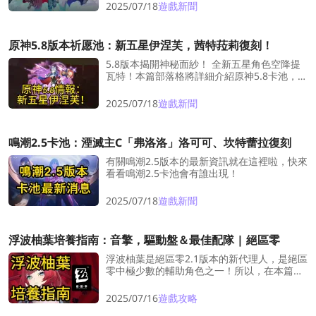
後續陸續公佈。這篇文章將更新最新的聯動角
2025/07/18
遊戲新聞
色、地圖、boss爆料！
原神5.8版本祈愿池：新五星伊涅芙，茜特菈莉復刻！
5.8版本揭開神秘面紗！ 全新五星角色空降提
瓦特！本篇部落格將詳細介紹原神5.8卡池，點
擊抢先掌握最新訊息！
2025/07/18
遊戲新聞
鳴潮2.5卡池：湮滅主C「弗洛洛」洛可可、坎特蕾拉復刻
有關鳴潮2.5版本的最新資訊就在這裡啦，快來
看看鳴潮2.5卡池會有誰出現！
2025/07/18
遊戲新聞
浮波柚葉培養指南：音擎，驅動盤＆最佳配隊 | 絕區零
浮波柚葉是絕區零2.1版本的新代理人，是絕區
零中極少數的輔助角色之一！所以，在本篇指
南中，半卡皮將與大家分享所有你所需要的信
息，包括音擎，驅動盤與最佳配隊，同時還有
2025/07/16
遊戲攻略
技能優先級的一些建議。