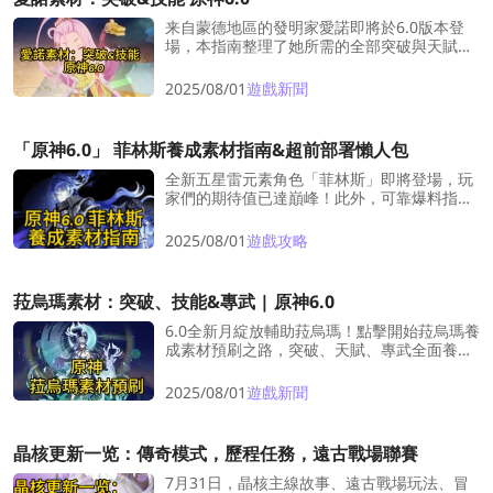
来自蒙德地區的發明家愛諾即將於6.0版本登
場，本指南整理了她所需的全部突破與天賦素
材，助你提前養成、輕鬆開拓！
2025/08/01
遊戲新聞
「原神6.0」 菲林斯養成素材指南&超前部署懶人包
全新五星雷元素角色「菲林斯」即將登場，玩
家們的期待值已達巔峰！此外，可靠爆料指出
這位雷屬性主 C 將於本次更新中實裝。為了幫
助各位提前準備，我們整理了所有必需素材。
2025/08/01
遊戲攻略
本指南涵蓋突破與天賦材料，以及專屬武器所
需資源，一次看個夠！
菈烏瑪素材：突破、技能&專武 | 原神6.0
6.0全新月綻放輔助菈烏瑪！點擊開始菈烏瑪養
成素材預刷之路，突破、天賦、專武全面養成
素材清單應有盡有！
2025/08/01
遊戲新聞
晶核更新一览：傳奇模式，歷程任務，遠古戰場聯賽
7月31日，晶核主線故事、遠古戰場玩法、冒