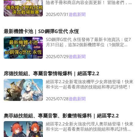
險者手冊和商店內容全面更新！ 冒險者們，趕
快來點擊查看更多內容吧！
2025/07/31
遊戲新聞
最新機體卡池 | SD鋼彈G世代 永恆
SD鋼彈G世代 永恆發佈了最新卡池資訊：從7
月31日起，追加2個新機體單位（1個限定
UR+1個非限定UR）以及1名支援角色。
LDShop已為大家整理了相關資訊與寶藏分
2025/07/29
遊戲新聞
析，給著我們的步伐看下去吧！
席德技能組、專屬音擎情報爆料 | 絕區零2.2
絕區零2.2全新電強攻機甲少女席德登場！快來
和卡比一起看看席德的技能組和專武詳情吧！
2025/07/28
遊戲新聞
奧菲絲技能組、專屬音擎、影畫情報爆料 | 絕區零2.2
絕區零2.2全新火強攻代理人奧菲絲登場！快來
和卡比一起看看奧菲絲的技能組和專武詳情
吧！