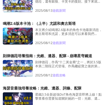
德菈，還有銀狼、卡芙卡的復刻。接下來就讓
我們一起瞭解兩位神秘新角的亮點吧！
2025/08/13
遊戲新聞
鳴潮2.6版本卡池：（上半）尤諾和奧古斯塔
本文將介紹鳴潮2.6版本的角色卡池最新消息，
奧古斯塔和尤諾，更多消息可以來看我們
LDShop的內容哦。
2025/08/12
遊戲新聞
刻律德菈培養指南：光錐、遺器、配隊 - 崩壞星穹鐵道
刻律德菈，作爲“十二黃金裔”之一，將於3.5版
本第二階段正式登場。作爲繼緹寶之後的第二
位同諧輔助角色，她的抽取價值還是非常高
的。LDShop就爲大家總結了刻律德菈的培養
2025/08/12
遊戲攻略
指南，包含專屬光錐、遺器、最佳配隊等全方
位培養推薦！
海瑟音最強培養攻略：光錐、遺器、詞條、配隊
星鐵3.5全新超強DoT角色海瑟音即將上線！點
擊查看你需要知道關於她的一切：光錐、遺
器、詞條包括實戰配隊推薦先人一步掌握全玩