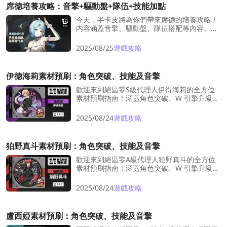
席德培養攻略：音擎+驅動盤+隊伍+技能加點
今天，半卡皮將為你們帶來席德的培養攻略！
内容涵蓋音擎、驅動盤、隊伍搭配等內容。作
為電屬性S級站場主C，她對剛入坑的繩匠非常
友好！話不多說，我們馬上開始吧！
2025/08/25
遊戲攻略
伊德海莉素材預刷：角色突破、技能及音擎
歡迎來到絕區零S級代理人伊得海莉的全方位
素材預刷指南！涵蓋角色突破、W 引擎升級與
技能培養，全套準備一網打盡！
2025/08/24
遊戲攻略
狛野真斗素材預刷：角色突破、技能及音擎
歡迎來到絕區零A級代理人狛野真斗的全方位
素材預刷指南！涵蓋角色突破、W 引擎升級與
技能培養，全套準備一網打盡！
2025/08/24
遊戲攻略
盧西婭素材預刷：角色突破、技能及音擎