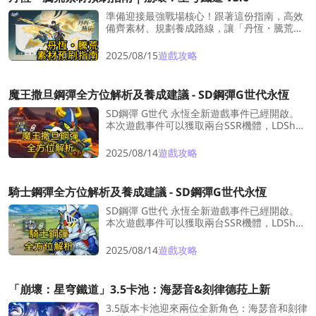
準備迎接最強戰場核心！跟著這份指南，高效
備齊素材、規劃養成路線，讓「丹恆・騰荒」
一上場就帥爆全場！
2025/08/15
遊戲攻略
魔王撒旦鋼彈全方位解析及養成建議 - SD鋼彈G世代永恆
SD鋼彈 G世代 永恆全新遊戲事件已經開啟。
本次遊戲事件可以獲取兩台SSR機體，LDShop
將為大家整理出了SD鋼彈G世代 永恆的魔王撒
旦鋼彈的全方位解析及養成建議。
2025/08/14
遊戲攻略
騎士鋼彈全方位解析及養成建議 - SD鋼彈G世代永恆
SD鋼彈 G世代 永恆全新遊戲事件已經開啟。
本次遊戲事件可以獲取兩台SSR機體，LDShop
將為大家整理出了SD鋼彈G世代 永恆的騎士鋼
彈的全方位解析及養成建議。
2025/08/14
遊戲攻略
「崩壞：星穹鐵道」3.5卡池：海瑟音&刻律德菈上新
3.5版本卡池迎來兩位全新角色：海瑟音和刻律