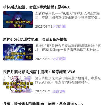
菲林斯技能組、命座&專武情報| 原神6.0
全新神秘角色——“執燈人”菲林斯也將正式登
場！本篇小編將為你帶來關於菲林斯技能機制
與命座效果的最新爆料整理，助你搶先瞭解這
位強力五星雷系主C的亮點！
2025/08/19
遊戲新聞
原神6.0菈烏瑪技能組、專武&命座情报
原神6.0新5星後台月綻放專輔菈烏瑪技能組解
析！跟著LDShop一起收看菈烏瑪完整技能
組、專武、命之座效果！
2025/08/19
遊戲新聞
長夜月素材預刷指南｜崩壞：星穹鐵道 V3.6
這份終極預先養成指南涵蓋了她晉升、專屬光
錐以及行跡升級所需的所有關鍵材料。
2025/08/15
遊戲攻略
丹恆・騰荒素材預刷指南｜崩壞：星穹鐵道 V3.6