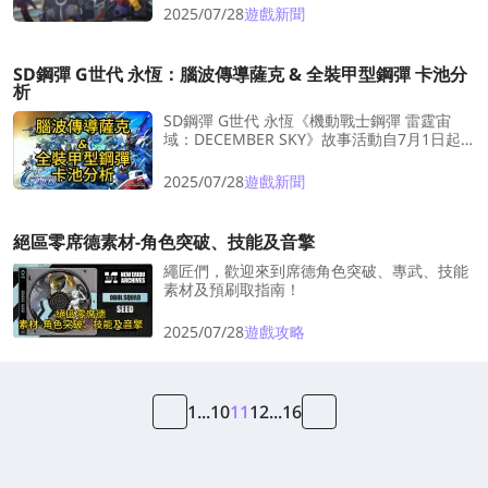
2025/07/28
遊戲新聞
SD鋼彈 G世代 永恆：腦波傳導薩克 & 全裝甲型鋼彈 卡池分
析
SD鋼彈 G世代 永恆《機動戰士鋼彈 雷霆宙
域：DECEMBER SKY》故事活動自7月1日起
正式展開。與此同時，將同步推出限定卡池：
主打 UR「腦波傳導薩克」 與 UR「全裝甲型
2025/07/28
遊戲新聞
鋼彈 (雷霆宙域版) 」！
絕區零席德素材-角色突破、技能及音擎
繩匠們，歡迎來到席德角色突破、專武、技能
素材及預刷取指南！
2025/07/28
遊戲攻略
1
...
10
11
12
...
16