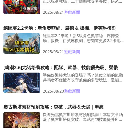
正式現身戰場，二十層挑戰等著各位，快來突
破極限吧！
2025/08/21
遊戲新聞
絕區零2.2卡池：新角奧菲絲、席德 & 扳機、伊芙琳復刻
絕區零2.2來啦！新S級角色奧菲絲、席德登
場，扳機、伊芙琳復刻，想知道更多2.2卡池、
角色定位與時裝消息？快來看看本篇完整整
理！
2025/08/21
遊戲新聞
[鳴潮2.6]尤諾培養攻略：配隊、武器、技能優先級、聲骸
準備好迎接尤諾的登場了嗎？這位全能的氣動
共鳴者不僅擁有攻守兼備的多變玩法，還能帶
來全新的戰術可能性。想知道如何最大化她的
潛力，組建最強隊伍嗎？一起來探索吧！
2025/08/20
遊戲新聞
奧古斯塔素材預刷攻略：突破，武器＆天賦 | 鳴潮
歡迎光臨奧古斯塔素材預刷指南！本篇文章涵
蓋了奧古斯塔從突破、專武再到技能提升所需
的所有素材！不僅如此，版本更新后，文章將