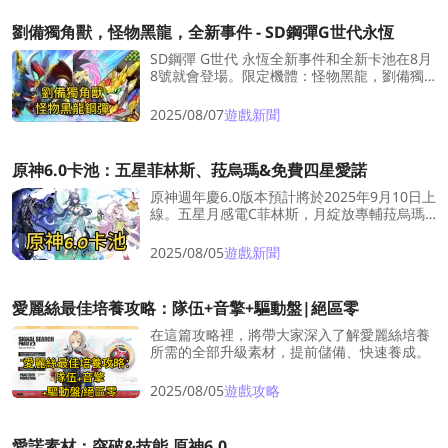
劉備獨角獸，怪物黑龍，全新事件 - SD鋼彈G世代永恆
SD鋼彈 G世代 永恆全新事件和全新卡池在8月
8號就會登場。限定機體：怪物黑龍，劉備獨
角獸。LDShop將爲大家整理出了SD鋼彈G世
代 永恆的全新卡池和全新事件的資訊。
2025/08/07
遊戲新聞
原神6.0卡池：五星菲林斯、菈烏瑪&免費四星愛諾
原神週年慶6.0版本預計將於2025年9月10日上
線。五星月感電C菲林斯，月綻放專輔菈烏瑪
及免費四星月反應泛用輔愛諾即將上線。跟著
卡比一起了解最新版本信息！
2025/08/05
遊戲新聞
愛麗絲最佳培養攻略：隊伍+音擎+驅動盤|絕區零
在這篇攻略裡，將帶大家深入了解愛麗絲培養
所需的全部升級素材，提前儲備、快速養成。
2025/08/05
遊戲攻略
愛諾素材：突破&技能 原神6.0