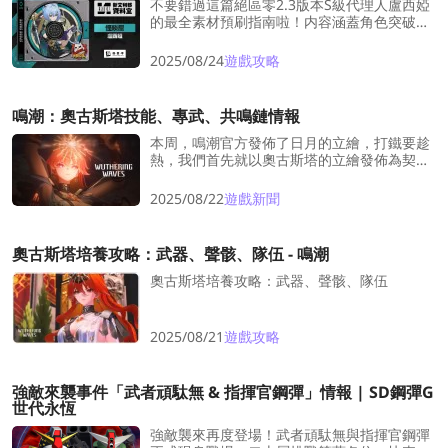
不要錯過這篇絕區零2.3版本S級代理人盧西婭
的最全素材預刷指南啦！内容涵蓋角色突破，
專屬音擎與技能升級！
2025/08/24
遊戲攻略
鳴潮：奧古斯塔技能、專武、共鳴鏈情報
本周，鳴潮官方發佈了日月的立繪，打鐵要趁
熱，我們首先就以奧古斯塔的立繪發佈為契
機，給大家帶來有關奧古斯塔的技能、專武情
報。
2025/08/22
遊戲新聞
奧古斯塔培養攻略：武器、聲骸、隊伍 - 鳴潮
奧古斯塔培養攻略：武器、聲骸、隊伍
2025/08/21
遊戲攻略
強敵來襲事件「武者頑駄無 & 指揮官鋼彈」情報 | SD鋼彈G
世代永恆
強敵襲來再度登場！武者頑駄無與指揮官鋼彈