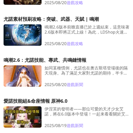
同步更新奧古斯塔突破素材中兩種新素材的獲
2025/08/20
遊戲攻略
取方式，記得收藏本文章獲取最新更新資訊
哦！
尤諾素材預刷攻略：突破、武器、天賦 | 鳴潮
鳴潮2.6版本前瞻直播已於上週結束，這意味著
2.6版本即將正式上線！為此，LDShop火速為
大家帶來全新角色「尤諾」的素材預刷攻略指
南。
2025/08/20
遊戲攻略
鳴潮2.6：尤諾技能、專武、共鳴鏈情報
如同某種慣例，尤諾也在奧古斯塔登場後的隔
天現身。為了滿足大家對尤諾的期待，半卡皮
蒐集了各方情報，為您帶來完整的尤諾技能組
情報。
2025/08/20
遊戲新聞
愛諾技能組&命座情報 原神6.0
伊涅芙的發明者——那位可愛的天才少女艾
諾，將在6.0版本中登場！一起来看看關於艾諾
技能機制與命座的最新爆料匯總！
2025/08/19
遊戲新聞