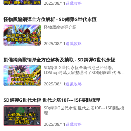
法，盡在LDShop海瑟音最強培養攻略！
2025/08/11
遊戲攻略
怪物黑龍鋼彈全方位解析 - SD鋼彈G世代永恆
怪物黑龍钢弹介绍
2025/08/11
遊戲攻略
劉備獨角獸钢弹全方位解析及抽取 - SD鋼彈G世代永恆
SD鋼彈 G世代 永恆全新卡池已经登場。
LDShop將爲大家整理出了SD鋼彈G世代 永恆
的全新的限定机体劉備獨角獸钢弹的全方位解
析及抽取建議。
2025/08/11
遊戲攻略
SD鋼彈G世代永恆 世代之塔10F---15F要點梳理
SD鋼彈G世代永恆 世代之塔10F---15F要點梳
理
2025/08/11
遊戲攻略