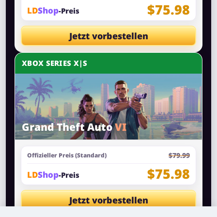
$75.98
LD
Shop
-Preis
Jetzt vorbestellen
XBOX SERIES X|S
Grand Theft Auto
VI
$79.99
Offizieller Preis (Standard)
$75.98
LD
Shop
-Preis
Jetzt vorbestellen