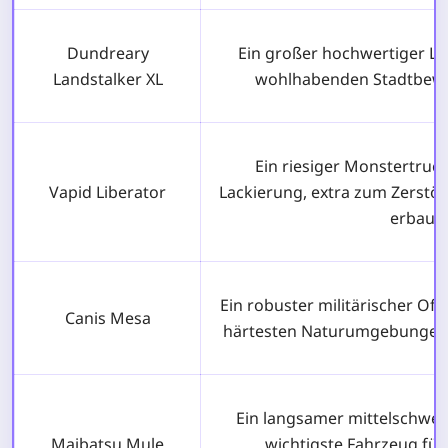
Dundreary
Ein großer hochwertiger Lu
Landstalker XL
wohlhabenden Stadtbewo
Ein riesiger Monstertruck
Vapid Liberator
Lackierung, extra zum Zerstö
erbaut.
Ein robuster militärischer Off
Canis Mesa
härtesten Naturumgebungen 
Ein langsamer mittelschwer
Maibatsu Mule
wichtigste Fahrzeug für