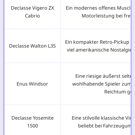
Declasse Vigero ZX
Ein modernes offenes Muscle-
Cabrio
Motorleistung bei freie
Ein kompakter Retro-Pickup au
Declasse Walton L35
viel amerikanische Nostalgie a
Eine riesige äußerst selte
Enus Windsor
wohlhabende Spieler zum Z
Reichtum ged
Declasse Yosemite
Eine stilvolle klassische Vi
1500
beliebt bei Fahrzeugumb