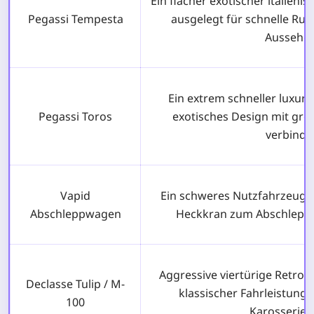
Ein flacher exotischer italien
Pegassi Tempesta
ausgelegt für schnelle Run
Aussehen
Ein extrem schneller luxuri
Pegassi Toros
exotisches Design mit gr
verbindet
Vapid
Ein schweres Nutzfahrzeug 
Abschleppwagen
Heckkran zum Abschleppe
Aggressive viertürige Retro
Declasse Tulip / M-
klassischer Fahrleistung 
100
Karosserief