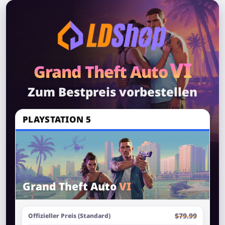
VI
Grand Theft Auto
Zum Bestpreis vorbestellen
PLAYSTATION 5
Grand Theft Auto
VI
$79.99
Offizieller Preis (Standard)