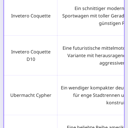
Ein schnittiger moderne
Invetero Coquette
Sportwagen mit toller Gerade
günstigen Pr
Eine futuristische mittelmot
Invetero Coquette
Variante mit herausragende
D10
aggressiver O
Ein wendiger kompakter deuts
Ubermacht Cypher
für enge Stadtrennen und
konstruier
Eine beliebte Reihe amerika