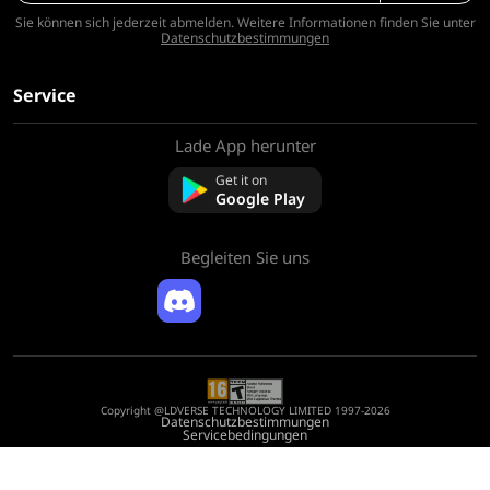
Sie können sich jederzeit abmelden. Weitere Informationen finden Sie unter
Datenschutzbestimmungen
Service
Lade App herunter
Über uns
Kontaktieren Sie uns
Get it on
FAQ
Google Play
Rückerstattungsrichtlinie
Begleiten Sie uns
Copyright @LDVERSE TECHNOLOGY LIMITED 1997-2026
Datenschutzbestimmungen
Servicebedingungen
Registration Number: 75522164
Address: Room 1911, Lee Garden One, 33 Hysan Avenue, Causeway Bay, Hong
Kong