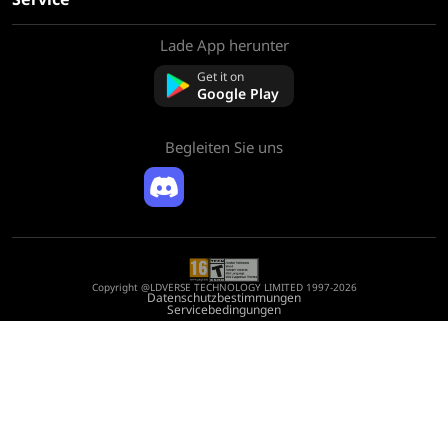
Lade App herunter
Über uns
Kontaktieren Sie uns
Get it on
FAQ
Google Play
Rückerstattungsrichtlinie
Begleiten Sie uns
Copyright @LDVERSE TECHNOLOGY LIMITED 1997-2026
Datenschutzbestimmungen
Servicebedingungen
Registration Number: 75522164
Address: Room 1911, Lee Garden One, 33 Hysan Avenue, Causeway Bay, Hong
Kong