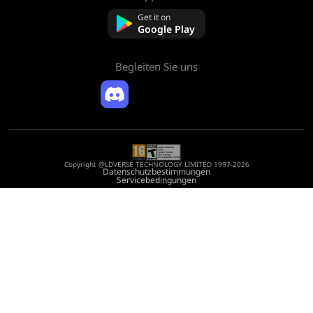
Über uns
Kontaktieren Sie uns
Get it on
FAQ
Google Play
Rückerstattungsrichtlinie
Begleiten Sie uns
Copyright @LDVERSE TECHNOLOGY LIMITED 1997-2026
Datenschutzbestimmungen
Servicebedingungen
Registration Number: 75522164
Address: Room 1911, Lee Garden One, 33 Hysan Avenue, Causeway Bay, Hong
Kong