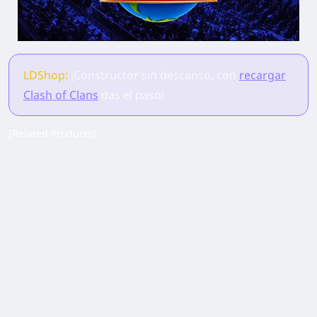
LDShop:
¡Constructor sin descanso, con
recargar
Clash of Clans
das el paso!
[Related Products]