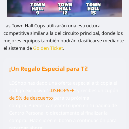
Las Town Hall Cups utilizarán una estructura
competitiva similar a la del circuito principal, donde los
mejores equipos también podrán clasificarse mediante
el sistema de
Golden Ticket
.
¡Un Regalo Especial para Ti!
LDShop has dado una oferta especial a ti: copia el
código exclusivo
"
LDSHOP5FF
" y recibes un cupón
de 5% de descuento
para tu próxima
compra.
Puedes canjear el cupón en tu página de
Centro Personal o directamente al finalizar la
compra. ¡Haz clic en el botón a continuación para
recargar ahora!