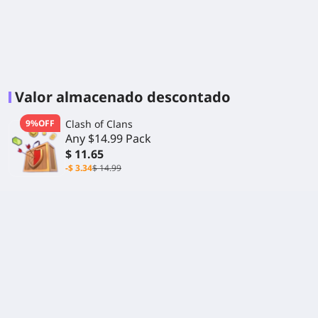
Valor almacenado descontado
9%OFF
Clash of Clans
Any $14.99 Pack
$ 11.65
-$ 3.34
$ 14.99