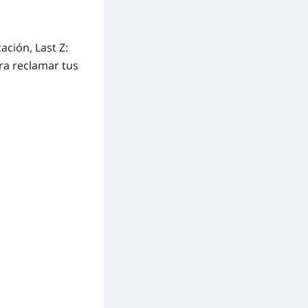
cación,
Last Z:
ara reclamar tus