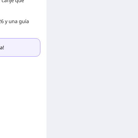
e canje que
26 y una guía
a!