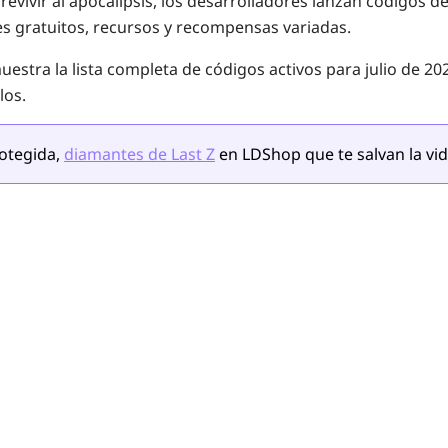
evivir al apocalipsis, los desarrolladores lanzan códigos d
s gratuitos, recursos y recompensas variadas.
estra la lista completa de códigos activos para julio de 20
los.
rotegida,
diamantes de Last Z
en LDShop que te salvan la vid