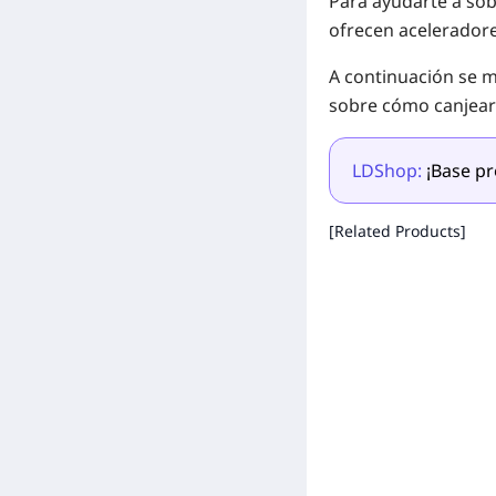
Para ayudarte a sobr
ofrecen aceleradore
A continuación se mu
sobre cómo canjear
LDShop:
¡Base p
[Related Products]