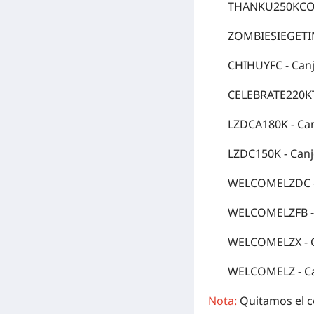
THANKU250KC
ZOMBIESIEGET
CHIHUYFC
- Can
CELEBRATE220K
LZDCA180K
- Ca
LZDC150K
- Can
WELCOMELZDC
WELCOMELZFB
-
WELCOMELZX
- 
WELCOMELZ
- C
Nota:
Quitamos el có