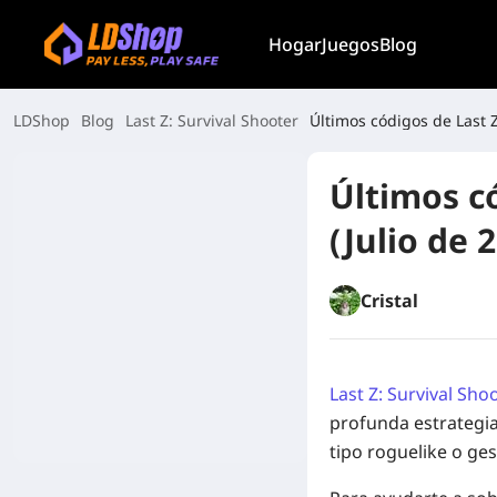
Hogar
Juegos
Blog
LDShop
Blog
Last Z: Survival Shooter
Últimos códigos de Last Z
Últimos có
(Julio de 
Cristal
Last Z: Survival Sho
profunda estrategia
tipo roguelike o ge