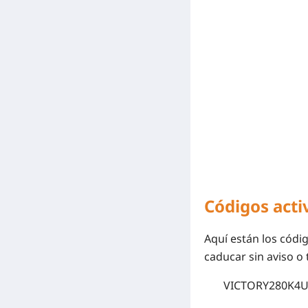
Códigos activ
Aquí están los códi
caducar sin aviso o 
VICTORY280K4