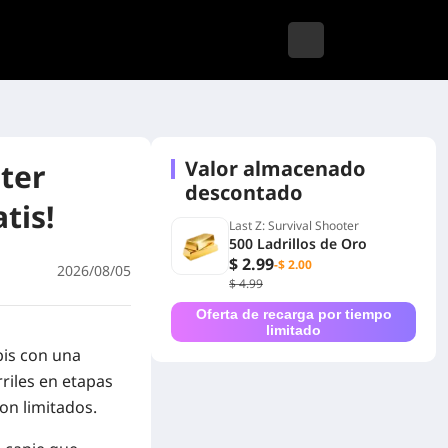
Valor almacenado
oter
descontado
tis!
Last Z: Survival Shooter
500 Ladrillos de Oro
$ 2.99
-$ 2.00
2026/08/05
$ 4.99
Oferta de recarga por tiempo
limitado
bis con una
riles en etapas
on limitados.