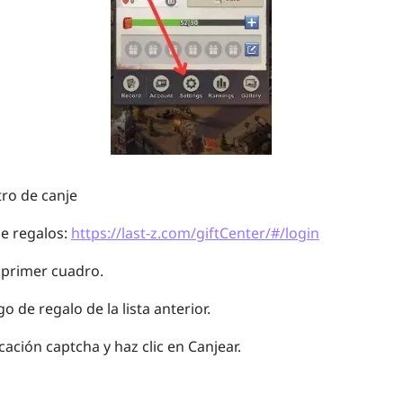
tro de canje
 de regalos:
https://last-z.com/giftCenter/#/login
 primer cuadro.
go de regalo
de la lista anterior.
icación captcha y haz clic en
Canjear
.