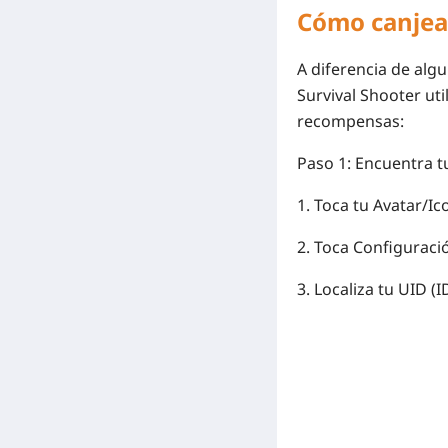
Cómo canjear
A diferencia de alg
Survival Shooter
uti
recompensas:
Paso 1: Encuentra t
1. Toca tu
Avatar/Ico
2. Toca
Configuraci
3. Localiza tu
UID
(I