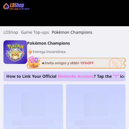
LDShop
Game Top-ups
Pokémon Champions
Pokémon Champions
Entrega Instantánea
🔥Invita amigos y obtén
15%OFF
How to Link Your Official
Nintendo Account
? Tap the
"?"
icon 