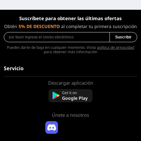
Suscríbete para obtener las últimas ofertas
Obtén
5% DE DESCUENTO
al completar tu primera suscripción
Suscribir
Puedes darte de baja en cualquier momento. Visita
política de privacidad
para obtener más información
Servicio
Descargar aplicación
Sobre nosotros
Contáctenos
Get it on
Preguntas frecuentes
Google Play
Política de reembolso
Únete a nosotros