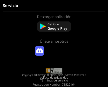
Servicio
Descargar aplicación
Sobre nosotros
Contáctenos
Get it on
Preguntas frecuentes
Google Play
Política de reembolso
Únete a nosotros
Copyright @LDVERSE TECHNOLOGY LIMITED 1997-2026
política de privacidad
Términos de servicio
Registration Number: 75522164
Address: Room 1911, Lee Garden One, 33 Hysan Avenue, Causeway Bay, Hong
Kong