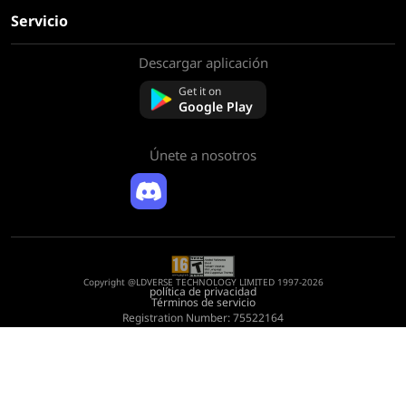
Servicio
Descargar aplicación
Sobre nosotros
Contáctenos
Get it on
Preguntas frecuentes
Google Play
Política de reembolso
Únete a nosotros
Copyright @LDVERSE TECHNOLOGY LIMITED 1997-2026
política de privacidad
Términos de servicio
Registration Number: 75522164
Address: Room 1911, Lee Garden One, 33 Hysan Avenue, Causeway Bay, Hong
Kong