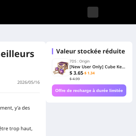
Valeur stockée réduite
eilleurs
7DS : Origin
[New User Only] Cube Key
Bundle
$ 3.65
-$ 1.34
$ 4.99
2026/05/16
Offre de recharge à durée limitée
ément, y’a des
être trop haut,