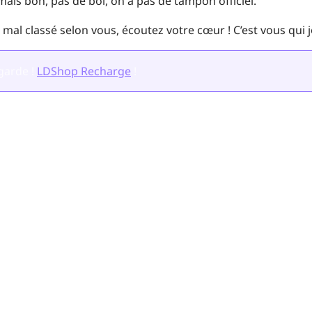
ais bon, pas de bol, on a pas de tampon officiel.
t mal classé selon vous, écoutez votre cœur ! C’est vous qui 
garde !
LDShop Recharge
!