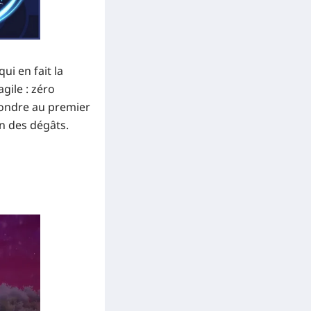
ui en fait la
gile : zéro
ffondre au premier
an des dégâts.