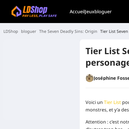
Accueil
Jeux
bloguer
LDShop
bloguer
The Seven Deadly Sins: Origin
Tier List Seve
Tier List 
personag
Joséphine Foss
Voici un
Tier List
pou
monstres, et y’a de
Attention : c’est no