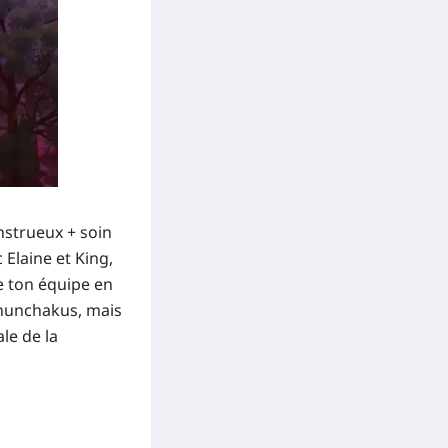
nstrueux + soin
Elaine et King,
me ton équipe en
 nunchakus, mais
le de la