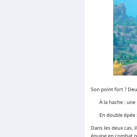
Son point fort ? Deux
À la hache :
une 
En double épée 
Dans les deux cas, i
équipe en combat pro