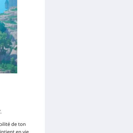
.
ilité de ton
ntient en vie