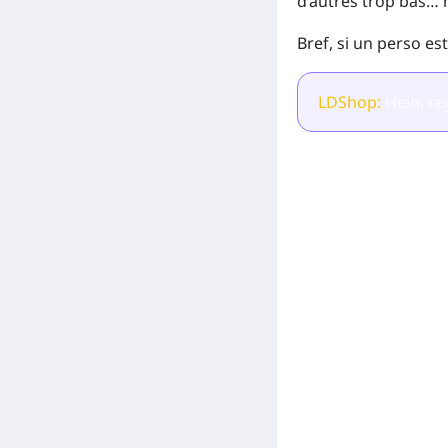
d’autres trop bas… m
Bref, si un perso es
LDShop:
Hein, re
[Related Products]