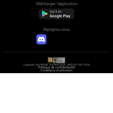
Télécharger l'application
À propos de nous
Contactez-nous
Get it on
FAQ
Google Play
Politique de remboursement
Rejoignez-nous
Copyright @LDVERSE TECHNOLOGY LIMITED 1997-2026
Politique de confidentialité
Conditions d'utilisation
Registration Number: 75522164
Address: Room 1911, Lee Garden One, 33 Hysan Avenue, Causeway Bay, Hong
Kong