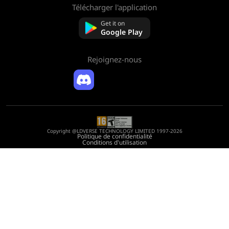
Télécharger l'application
À propos de nous
Contactez-nous
Get it on
FAQ
Google Play
Politique de remboursement
Rejoignez-nous
Copyright @LDVERSE TECHNOLOGY LIMITED 1997-2026
Politique de confidentialité
Conditions d'utilisation
Registration Number: 75522164
Address: Room 1911, Lee Garden One, 33 Hysan Avenue, Causeway Bay, Hong
Kong