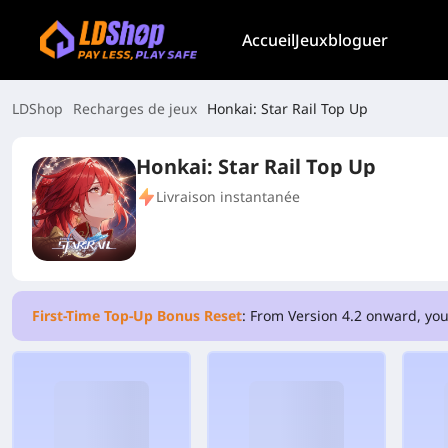
Accueil
Jeux
bloguer
LDShop
Recharges de jeux
Honkai: Star Rail Top Up
Honkai: Star Rail Top Up
Livraison instantanée
First-Time Top-Up Bonus Reset
: From Version 4.2 onward, you