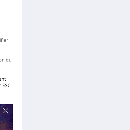
fier
ton du
ent
r ESC