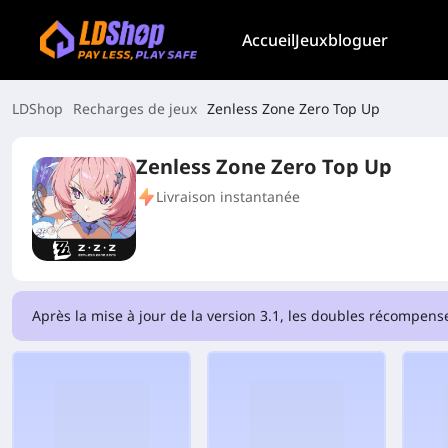
Accueil
Jeux
bloguer
LDShop
Recharges de jeux
Zenless Zone Zero Top Up
Zenless Zone Zero Top Up
Livraison instantanée
Après la mise à jour de la version 3.1, les doubles récompense