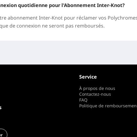
connexion quotidienne pour l'Abonnement Inter-Knot?
otre abonnement Inter-Knot pour réclamer vos Polychromes
nque de connexion ne seront pas remboursés.
Service
À propos de nous
Contactez-nous
FAQ
Politique de remboursemen
s
r