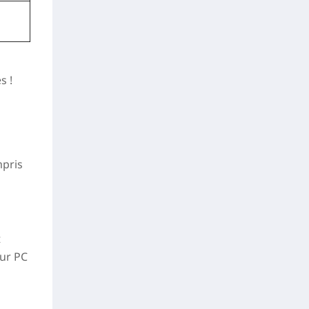
s !
mpris
t
sur PC