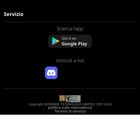
Servizio
Scarica l'app
Chi siamo
Contattaci
Get it on
Domande frequenti
Google Play
Politica di rimborso
Unisciti a noi
Copyright @LDVERSE TECHNOLOGY LIMITED 1997-2026
politica sulla riservatezza
Termini di servizio
Registration Number: 75522164
Address: Room 1911, Lee Garden One, 33 Hysan Avenue, Causeway Bay, Hong
Kong