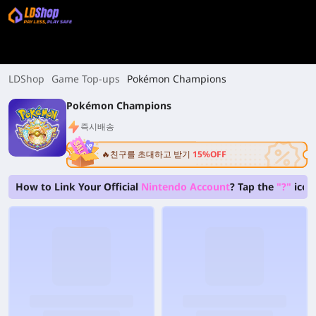
LDShop
Game Top-ups
Pokémon Champions
Pokémon Champions
즉시배송
🔥친구를 초대하고 받기
15%OFF
How to Link Your Official
Nintendo Account
? Tap the
"?"
icon 