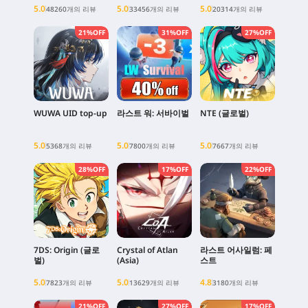
5.0
5.0
5.0
48260개의 리뷰
33456개의 리뷰
20314개의 리뷰
21%OFF
31%OFF
27%OFF
WUWA UID top-up
라스트 워: 서바이벌
NTE (글로벌)
5.0
5.0
5.0
5368개의 리뷰
7800개의 리뷰
7667개의 리뷰
28%OFF
17%OFF
22%OFF
7DS: Origin (글로
Crystal of Atlan
라스트 어사일럼: 페
벌)
(Asia)
스트
5.0
5.0
4.8
7823개의 리뷰
13629개의 리뷰
3180개의 리뷰
21%OFF
27%OFF
17%OFF