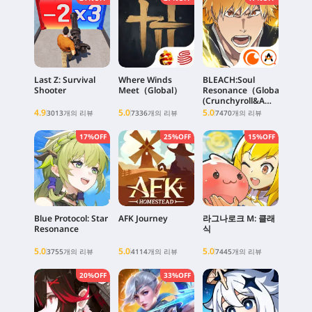
Last Z: Survival
Where Winds
BLEACH:Soul
Shooter
Meet（Global）
Resonance（Global)
(Crunchyroll&A
PLUS Client)
4.9
5.0
5.0
3013개의 리뷰
7336개의 리뷰
7470개의 리뷰
17%OFF
25%OFF
15%OFF
Blue Protocol: Star
AFK Journey
라그나로크 M: 클래
Resonance
식
5.0
5.0
5.0
3755개의 리뷰
4114개의 리뷰
7445개의 리뷰
20%OFF
33%OFF