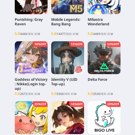
Punishing: Gray
Mobile Legends:
Miliastra
Raven
Bang Bang
Wonderland
5.0
5.0
5.0
4466개의 리뷰
14477개의 리뷰
4469개의 리뷰
18%OFF
15%OFF
53%OFF
Goddess of Victory
Identity V (UID
Delta Force
: Nikke(Login top-
Top-up)
up)
5.0
5.0
5.0
2672개의 리뷰
5566개의 리뷰
3530개의 리뷰
25%OFF
16%OFF
28%OFF