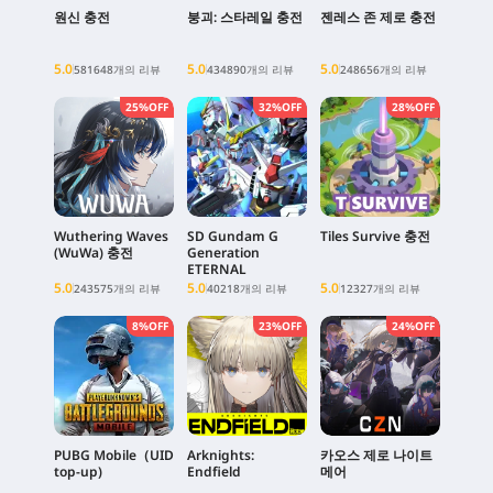
원신 충전
붕괴: 스타레일 충전
젠레스 존 제로 충전
5.0
5.0
5.0
581648개의 리뷰
434890개의 리뷰
248656개의 리뷰
25%OFF
32%OFF
28%OFF
Wuthering Waves
SD Gundam G
Tiles Survive 충전
(WuWa) 충전
Generation
ETERNAL
5.0
5.0
5.0
243575개의 리뷰
40218개의 리뷰
12327개의 리뷰
8%OFF
23%OFF
24%OFF
PUBG Mobile（UID
Arknights:
카오스 제로 나이트
top-up)
Endfield
메어