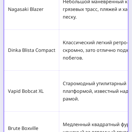
Небольшой маневренный ква
Nagasaki Blazer
грязевых трасс, пляжей и ха
песку.
Классический легкий ретро-х
Dinka Blista Compact
скромно, зато отлично подхо
побегов.
Старомодный утилитарный п
Vapid Bobcat XL
платформой, известный наде
рамой.
Медленный квадратный фурго
Brute Boxville
ценимый за огромный грузов