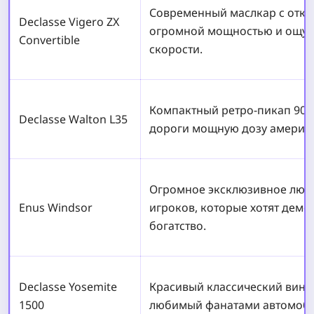
Современный маслкар с откр
Declasse Vigero ZX
огромной мощностью и ощущ
Convertible
скорости.
Компактный ретро-пикап 90-
Declasse Walton L35
дороги мощную дозу америка
Огромное эксклюзивное люкс
Enus Windsor
игроков, которые хотят демо
богатство.
Declasse Yosemite
Красивый классический винт
1500
любимый фанатами автомоби