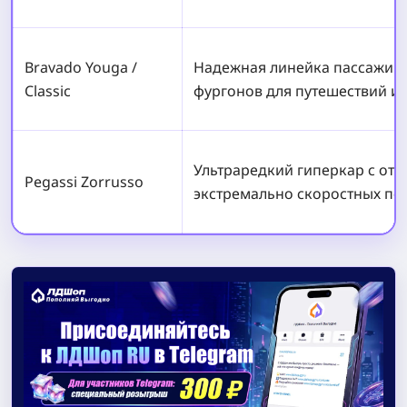
Bravado Youga /
Надежная линейка пассажирс
Classic
фургонов для путешествий ил
Ультраредкий гиперкар с от
Pegassi Zorrusso
экстремально скоростных по