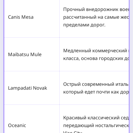
Прочный внедорожник военн
Canis Mesa
рассчитанный на самые жестк
пределами дорог.
Медленный коммерческий гр
Maibatsu Mule
класса, основа городских дос
Острый современный италья
Lampadati Novak
который едет почти как доро
Красивый классический седан
Oceanic
передающий ностальгическую
Vice City.