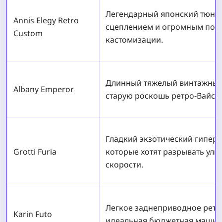
Легендарный японский тюне
Annis Elegy Retro
сцеплением и огромным пот
Custom
кастомизации.
Длинный тяжелый винтажный
Albany Emperor
старую роскошь ретро-Вайс-С
Гладкий экзотический гиперк
Grotti Furia
которые хотят разрывать ул
скорости.
Легкое заднеприводное ретро
Karin Futo
идеальная бюджетная машина