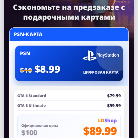
Сэкономьте на предзаказе с
подарочными картами
PSN-КАРТА
PSN
$8.99
$10
ЦИФРОВАЯ КАРТА
$79.99
GTA 6 Standard
$99.99
GTA 6 Ultimate
LD
Shop
Официальная цена
$89.99
$100