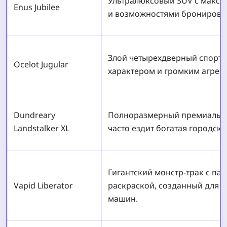
Ультралюксовый SUV с макс
Enus Jubilee
и возможностями бронирова
Злой четырехдверный спортс
Ocelot Jugular
характером и громким агрес
Dundreary
Полноразмерный премиальны
Landstalker XL
часто ездит богатая городска
Гигантский монстр-трак с па
Vapid Liberator
раскраской, созданный для 
машин.