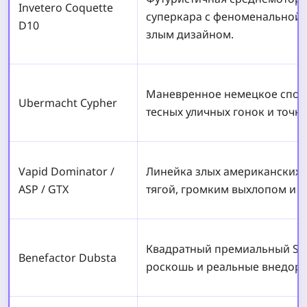
Invetero Coquette
суперкара с феноменальной 
D10
злым дизайном.
Маневренное немецкое спорт
Ubermacht Cypher
тесных уличных гонок и точн
Vapid Dominator /
Линейка злых американских 
ASP / GTX
тягой, громким выхлопом и к
Квадратный премиальный SUV
Benefactor Dubsta
роскошь и реальные внедор