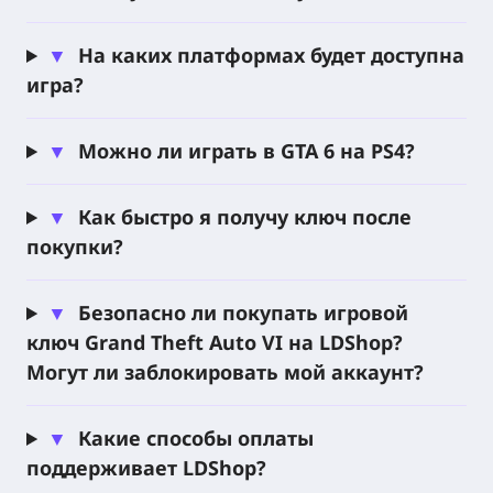
5. Действие игры разворачивается в Леониде и
современной Вайс-Сити, где Джейсон и Люсия
▼
На каких платформах будет доступна
после неудачного дела оказываются втянуты в
игра?
опасный криминальный заговор.
Созданная для поколения PS5, GTA 6 сочетает
▼
Можно ли играть в GTA 6 на PS4?
кинематографичный сюжет, свободу открытого
мира и напряжённый хаос, за который любят
▼
Как быстро я получу ключ после
серию Grand Theft Auto.
покупки?
От неоновых городских улиц до залитых солнцем
шоссе — игроков ждёт огромный мир с быстрыми
▼
Безопасно ли покупать игровой
автомобилями, напряжёнными погонями,
ключ Grand Theft Auto VI на LDShop?
рискованными решениями и незабываемыми
Могут ли заблокировать мой аккаунт?
криминальными историями.
▼
Какие способы оплаты
Открытый мир
Приключенческий экшен
поддерживает LDShop?
Криминал
Вайс-Сити
PS5