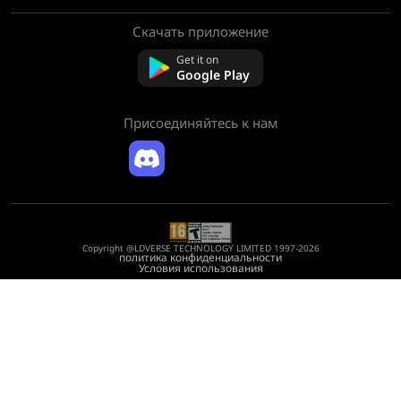
Скачать приложение
О нас
Связаться с нами
Get it on
Часто задаваемые вопросы
Google Play
Политика возврата
Присоединяйтесь к нам
Copyright @LDVERSE TECHNOLOGY LIMITED 1997-2026
политика конфиденциальности
Условия использования
Registration Number: 75522164
Address: Room 1911, Lee Garden One, 33 Hysan Avenue, Causeway Bay, Hong
Kong