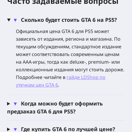
Часто задаваемые вопросы
подготовиться к покупке. Приготовьтесь к
следующему масштабному блокбастеру с
открытым миром от Rockstar Games. Действие
▼
Сколько будет стоить GTA 6 на PS5?
GTA 6 разворачивается в Леониде и современной
Официальная цена GTA 6 для PS5 может
Вайс-Сити, а сюжет рассказывает о Джейсоне и
зависеть от издания, региона и магазина. По
Люсии в новой криминальной истории,
текущим обсуждениям, стандартное издание
созданной для PlayStation 5. Следите за
может соответствовать современным ценам
обновлениями по предзаказу GTA 6 для PS5,
на AAA-игры, тогда как deluxe-, premium- или
проверяйте региональную совместимость и
коллекционные издания могут стоить дороже.
получайте уведомления, когда цифровые ключи
Подробнее читайте в
гайде LDShop по
появятся на LDShop.
утечкам цен GTA 6
.
О GTA 6
▼
Когда можно будет оформить
Grand Theft Auto VI, также известная как GTA 6,
предзаказ GTA 6 для PS5?
переносит легендарную криминальную серию с
открытым миром от Rockstar Games на PlayStation
▼
Где купить GTA 6 по лучшей цене?