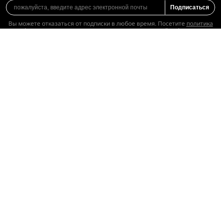
LDShop поддерживает широкий выбор
безопасных способов оплаты, включая Visa,
MasterCard и PayPal. Также доступны популярные
в России платёжные системы, такие как ЮMoney и
Qiwi.
Подпишитесь, чтобы получать последние
предложения
Получите
СКИДКА 5%
при оформлении первой подписки.
Подписаться
Вы можете отказаться от подписки в любое время. Посетите
политика
конфиденциальности
для получения дополнительной информации.
Услуга
Скачать приложение
О нас