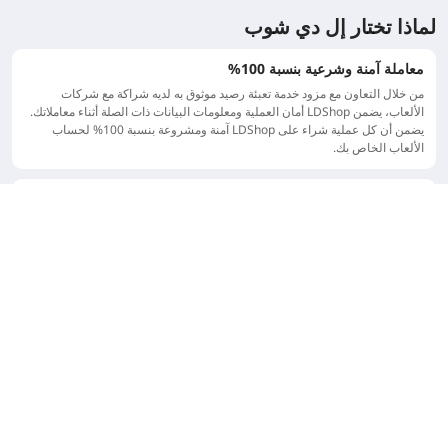
لماذا تختار إل دي شوب
معاملة آمنة وشرعية بنسبة 100%
من خلال التعاون مع مزود خدمة تعبئة رصيد موثوق به لديه شراكة مع شركات
الألعاب، يضمن LDShop أمان العملية ومعلومات البيانات ذات الصلة أثناء معاملاتك.
يضمن أن كل عملية شراء على LDShop آمنة ومشروعة بنسبة 100% لحساب
الألعاب الخاص بك.
خدمة عملاء احترافية عبر الإنترنت
لدى LDShop فريق دعم عملاء قوي يقدم التوجيه الصبور والمهني للاعبين. وبما أن
خدمة تعبئة الرصيد لدينا تحظى بشعبية عالمية، فإننا نقدم خدمات الترجمة للعملاء
بلغات مختلفة. العملاء مدعوون لطرح أي أسئلة قبل أو بعد تعبئة الرصيد.
مركز القيمة المخزنة LDShop
متجر LDShop هو متجر عالمي متخصص في شحن رصيد ألعاب الفيديو الاحترافية،
يوفر منتجات شحن تنافسية بأسعار منخفضة نسبيًا. يلتزم LDShop بتوفير معاملات
سريعة وسهلة وخدمة عملاء موثوقة، مما يضمن تجربة شحن رصيد سلسة للاعبين
في جميع أنحاء العالم.