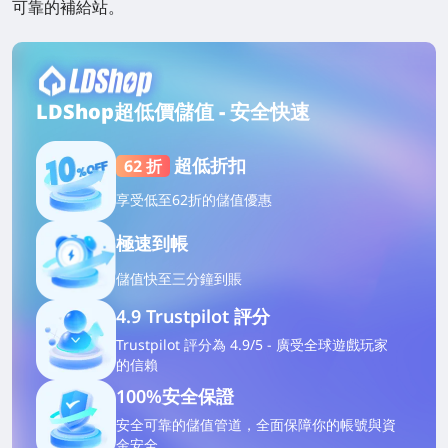
可靠的補給站。
LDShop超低價儲值 - 安全快速
超低折扣
62 折
享受低至62折的儲值優惠
極速到帳
儲值
快
至三分鐘到賬
4.9 Trustpilot 評分
Trustpilot 評分為 4.9/5 - 廣受全球遊戲玩家
的信賴
100%安全保證
安全可靠的儲值管道，全面保障你的帳號與資
金安全