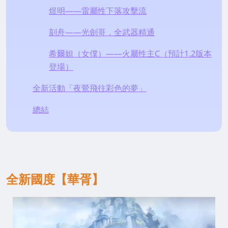
煜明——雷屬性下落攻擊流
刻舟——光劍哥，全武器精通
希爾妲（女僕）——火屬性主C（預計1.2版本
登場）
全新活動「夜鶯飛往彩色的夢」
總結
全新國度【華胥】