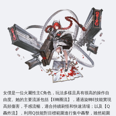
女僕是一位火屬性主C角色，玩法多樣且具有很高的操作自
由度。她的主要流派包括【E轉圈流】，通過旋轉E技能實現
高頻傷害，手感流暢，適合持續刷怪和快速清場；以及【Q
轟炸流】，利用Q技能對目標範圍進行集中轟擊，雖然範圍