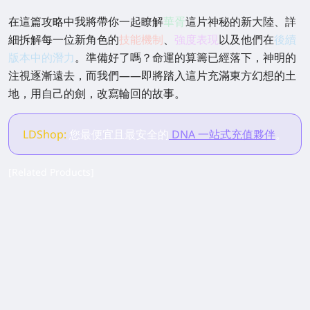
在這篇攻略中我將帶你一起瞭解
華胥
這片神秘的新大陸、詳
細拆解每一位新角色的
技能機制
、
強度表現
以及他們在
後續
版本中的潛力
。準備好了嗎？命運的算籌已經落下，神明的
注視逐漸遠去，而我們——即將踏入這片充滿東方幻想的土
地，用自己的劍，改寫輪回的故事。
LDShop:
您最便宜且最安全的
DNA 一站式充值夥伴
。
[Related Products]