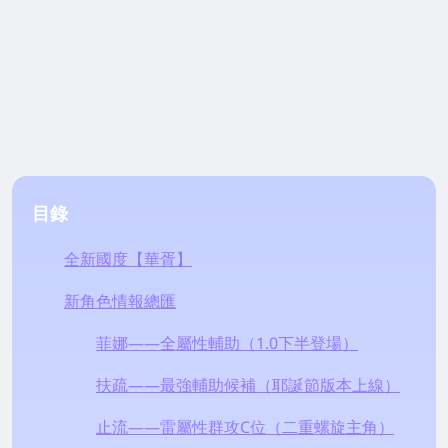
目錄
全新國度【華胥】
新角色情報總匯
菲娜——全屬性輔助（1.0下半登場）
扶疏——最強輔助候補（耶誕節版本上線）
止流——雷屬性群攻C位（二重螺旋主角）