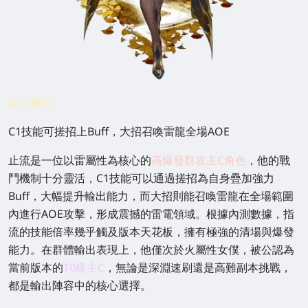
核心機制
C1技能可搓招上Buff，大招召喚雷龍全場AOE
止流是一位以雷屬性為核心的
高爆發群攻主C角色
，他的戰
鬥機制十分靈活，C1技能可以通過搓招為自身疊加強力
Buff，大幅提升輸出能力，而大招則能召喚雷龍在全場範圍
內進行AOE攻擊，形成震撼的雷電領域。根據內測數據，指
流的技能倍率幾乎觸及版本天花板，擁有極強的清場與爆發
能力。在群體輸出表現上，他僅次於火屬性女僕，被公認為
當前版本的
T0級主C
，無論是深淵速刷還是高難副本挑戰，
都是輸出陣容中的核心選擇。