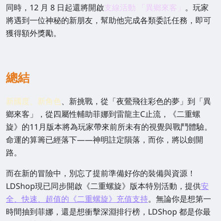
同時，12 月 8 日起還將開啟
支線活動 「異鄉來客」
。玩家
將遇到一位神秘的新朋友，幫助他完成各類委託任務，即可
獲得額外獎勵。
總結
新國度、新角色
、新挑戰，從「夜鶯飛往彩色的夢」到「異
鄉來客」，從四屬性輔助菲娜到雷龍主C止流，《二重螺
旋》的11月版本將為玩家帶來前所未有的視覺與戰鬥體驗。
命運的算籌已經落下——神明註定隕落，而你，將以劍開
路。
而在新的冒險中，別忘了提前準備好你的裝備與資源！
LDShop現已同步開啟《二重螺旋》版本特別活動，提供
安
全、快速、超值的《二重螺旋》充值支持
。無論你是想第一
時間抽到菲娜，還是想衝擊深淵排行榜，LDShop 都是你最