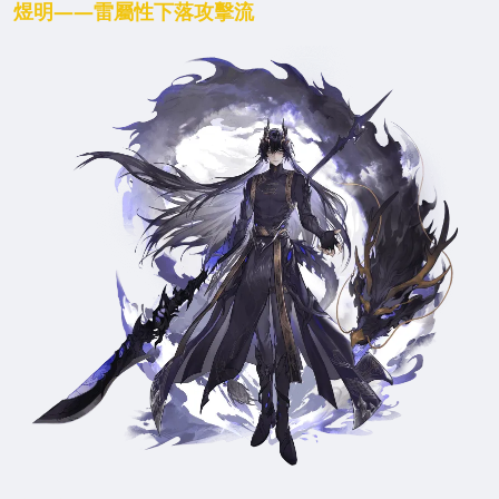
煜明
——雷屬性下落攻擊流