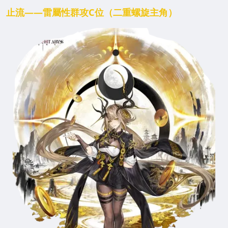
止流——雷屬性群攻C位（二重螺旋主角）