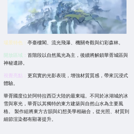
場景特色：
亭臺樓閣、流光飛瀑、機關奇觀與幻彩森林。
開放區域：
首階段以自然風光為主，後續將解鎖華胥城區與
神秘遺跡。
視覺亮點：
更寫實的光影表現，增強材質質感，帶來沉浸式
體驗。
華胥國度位於阿特拉西亞大陸的最東端。不同於冰湖城的冰
雪與寒光，華胥以其獨特的東方建築與自然山水為主要風
格。 製作組將東方古韻與幻想美學相融合，從光照、材質到
細節渲染都有顯著提升。