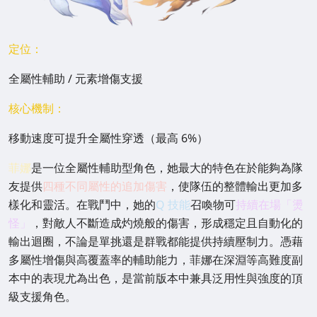
定位：
全屬性輔助 / 元素增傷支援
核心機制：
移動速度可提升全屬性穿透（最高 6%）
菲娜
是一位全屬性輔助型角色，她最大的特色在於能夠為隊
友提供
四種不同屬性的追加傷害
，使隊伍的整體輸出更加多
樣化和靈活。在戰鬥中，她的
Q 技能
召喚物可
持續在場「燙
怪」
，對敵人不斷造成灼燒般的傷害，形成穩定且自動化的
輸出迴圈，不論是單挑還是群戰都能提供持續壓制力。憑藉
多屬性增傷與高覆蓋率的輔助能力，菲娜在深淵等高難度副
本中的表現尤為出色，是當前版本中兼具泛用性與強度的頂
級支援角色。