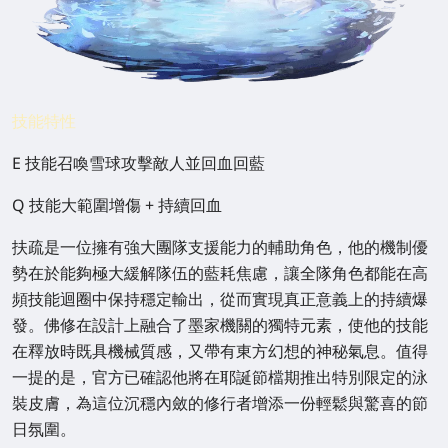
技能特性
E 技能召喚雪球攻擊敵人並回血回藍
Q 技能大範圍增傷 + 持續回血
扶疏是一位擁有強大團隊支援能力的輔助角色，他的機制優
勢在於能夠極大緩解隊伍的藍耗焦慮，讓全隊角色都能在高
頻技能迴圈中保持穩定輸出，從而實現真正意義上的持續爆
發。佛修在設計上融合了墨家機關的獨特元素，使他的技能
在釋放時既具機械質感，又帶有東方幻想的神秘氣息。值得
一提的是，官方已確認他將在耶誕節檔期推出特別限定的泳
裝皮膚，為這位沉穩內斂的修行者增添一份輕鬆與驚喜的節
日氛圍。