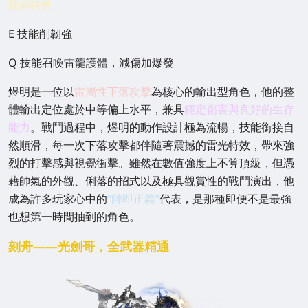
技能特色
E 技能削韌強
Q 技能召喚雷龍護體，減傷加爆發
煜明是一位以
雷屬性下落攻擊
為核心的輸出型角色，他的整
體輸出定位處於中等偏上水平，兼具
穩定傷害與良好的生存
能力
。戰鬥過程中，煜明的動作設計極為流暢，技能銜接自
然順滑，每一次下落攻擊都伴隨著震撼的雷光特效，帶來強
烈的打擊感與視覺衝擊。雖然在數值強度上不算頂級，但憑
藉帥氣的外觀、俐落的招式以及極具觀賞性的戰鬥演出，他
成為許多玩家心中的
“帥即正義”
代表，是那種即便不是最強
也想第一時間抽到的角色。
刻舟——光劍哥，全武器精通