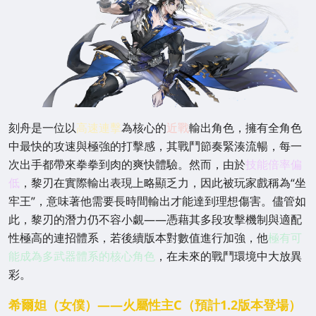
刻舟是一位以
高速連擊
為核心的
近戰
輸出角色，擁有全角色
中最快的攻速與極強的打擊感，其戰鬥節奏緊湊流暢，每一
次出手都帶來拳拳到肉的爽快體驗。然而，由於
技能倍率偏
低
，黎刃在實際輸出表現上略顯乏力，因此被玩家戲稱為“坐
牢王”，意味著他需要長時間輸出才能達到理想傷害。儘管如
此，黎刃的潛力仍不容小覷——憑藉其多段攻擊機制與適配
性極高的連招體系，若後續版本對數值進行加強，他
極有可
能成為多武器體系的核心角色
，在未來的戰鬥環境中大放異
彩。
希爾妲（女僕）——火屬性主C（預計1.2版本登場）