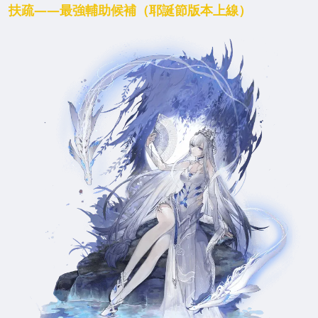
扶疏——最強輔助候補（耶誕節版本上線）