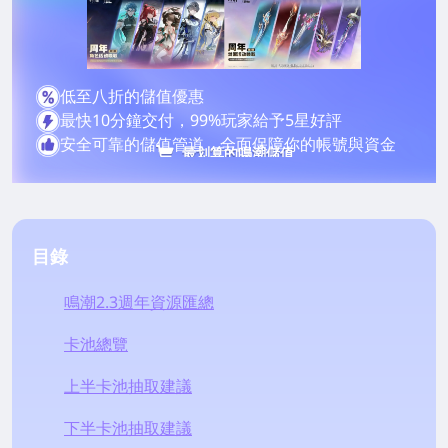
低至八折的儲值優惠
最快10分鐘交付，99%玩家給予5星好評
安全可靠的儲值管道，全面保障你的帳號與資金
最划算的鳴潮儲值
目錄
鳴潮2.3週年資源匯總
卡池總覽
上半卡池抽取建議
下半卡池抽取建議