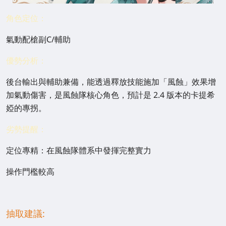
角色定位：
氣動配槍副C/輔助
優勢分析：
後台輸出與輔助兼備，能透過釋放技能施加「風蝕」效果增
加氣動傷害，是風蝕隊核心角色，預計是 2.4 版本的卡提希
婭的專拐。
劣勢提醒：
定位專精：在風蝕隊體系中發揮完整實力
操作門檻較高
抽取建議: