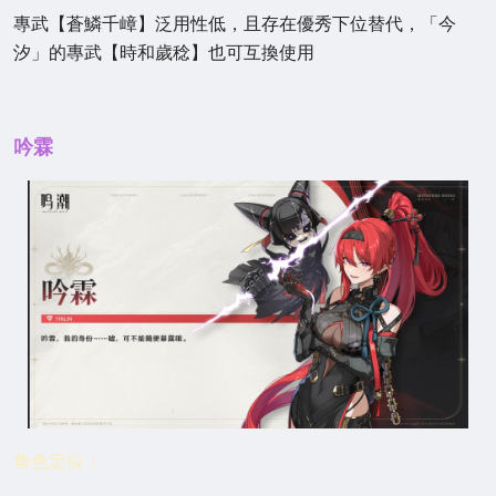
專武【蒼鱗千嶂】泛用性低，且存在優秀下位替代，「今
汐」的專武【時和歲稔】也可互換使用
吟霖
角色定位：