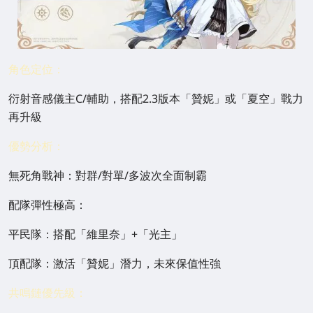
角色定位：
衍射音感儀主C/輔助，搭配2.3版本「贊妮」或「夏空」戰力
再升級
優勢分析：
無死角戰神：對群/對單/多波次全面制霸
配隊彈性極高：
平民隊：搭配「維里奈」+「光主」
頂配隊：激活「贊妮」潛力，未來保值性強
共鳴鏈優先級：