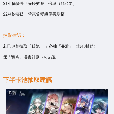
S1小幅提升「光噪效應」倍率（非必要）
S2關鍵突破：帶來質變級傷害增幅
抽取建議：
若已規劃抽取「贊妮」→ 必抽「菲雅」（核心輔助）
無「贊妮」培養計劃→可跳過
下半卡池抽取建議