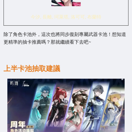
今汐, 長離, 珂萊塔, 洛可可, 布蘭特
除了角色卡池外，這次也將同步復刻專屬武器卡池！想知道
更精準的抽卡推薦嗎？那就繼續看下去吧~
上半卡池抽取建議