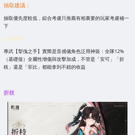
抽取建議：
抽取優先度較低，綜合考慮只推薦有相裏要的玩家考慮補一
下
武器選擇：
專武【掣傀之手】實際是音感儀角色泛用神裝：全隊12%
（基礎值）全屬性增傷與攻擊加成，不管是「安可」「折
枝」還是「菲比」都能拿到不錯的收益
折枝