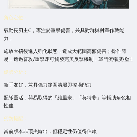
角色定位：
氣動長刃主C，專注於重擊傷害，兼具對群與對單作戰能
力；
施放大招後進入強化狀態，造成大範圍高額傷害；操作簡
易，透過普攻/重擊即可觸發完美反擊機制，戰鬥流暢度極佳
優勢分析：
新手友好，兼具強力範圍清場與控場能力
配隊靈活，與易取得的「維里奈」「莫特斐」等輔助角色相
性佳
劣勢提醒：
當前版本非頂尖輸出，但穩定性仍值得信賴