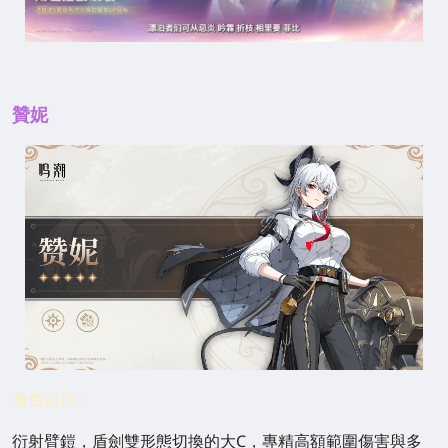
贊妮
角色定位：
衍射臂鎧，盾劍雙形態切換的大C，專精高額範圍傷害與多