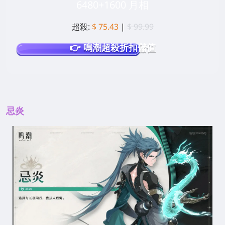
6480+1600 月相
超殺:
$ 75.43
|
$ 99.99
👉 鳴潮超殺折扣儲值
忌炎