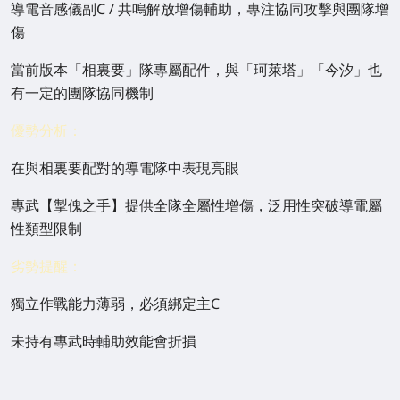
導電音感儀副C / 共鳴解放增傷輔助，專注協同攻擊與團隊增
傷
當前版本「相裏要」隊專屬配件，與「珂萊塔」「今汐」也
有一定的團隊協同機制
優勢分析：
在與相裏要配對的導電隊中表現亮眼
專武【掣傀之手】提供全隊全屬性增傷，泛用性突破導電屬
性類型限制
劣勢提醒：
獨立作戰能力薄弱，必須綁定主C
未持有專武時輔助效能會折損