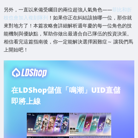
另外，一直以來備受矚目的兩位超強人氣角色——
菲比和折
枝也會加入複刻隊列
！如果你正在糾結該抽哪一位，那你就
來對地方了！本篇攻略會詳細解析週年慶的每一位角色的技
能機制與優缺點，幫助你做出最適合自己隊伍的投資決策。
相信看完這篇指南後，你一定能解決選擇困難症～ 讓我們馬
上開始吧！
在LDShop儲值「鳴潮」UID直儲
即將上線