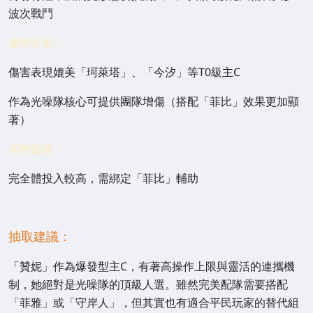
波次戰鬥
優勢分析：
傷害表現媲美「珂萊塔」、「今汐」等T0級主C
作為光噪隊核心可提供團隊增傷（搭配「菲比」效果更加顯
著）
劣勢提醒：
完全體投入較高，需綁定「菲比」輔助
抽取建議：
「贊妮」作為爆發型主C，有著高操作上限與靈活的連攜機
制，她絕對是光噪隊的頂級人選。雖然完美配隊需要搭配
「菲雅」或「守岸人」，但其實也有適合平民玩家的替代組