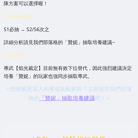
隊方案可以選擇喔！
共鳴鏈優先級：
S1必抽 → S2/S6次之
詳細分析請見我們部落格的「贊妮」抽取培養建議~
武器選擇：
專武【焰光裁定】目前無有效下位替代，因此強烈建議決定
培養「贊妮」的玩家也強同步抽取專武。
⭐想瞭解更深入的養成裝配解析？立即前往我們部落
格的
「贊妮」抽取培養建議
吧！⭐