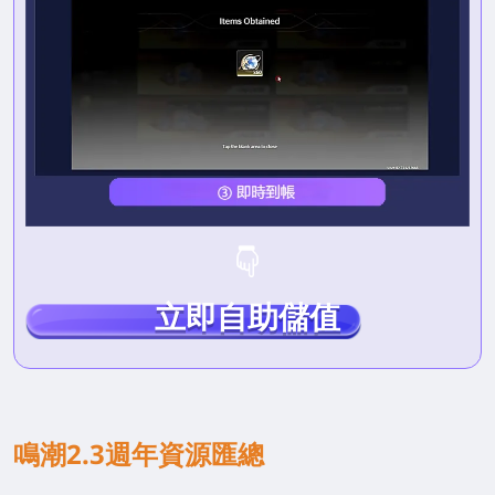
立即自助儲值
鳴潮2.3週年資源匯總