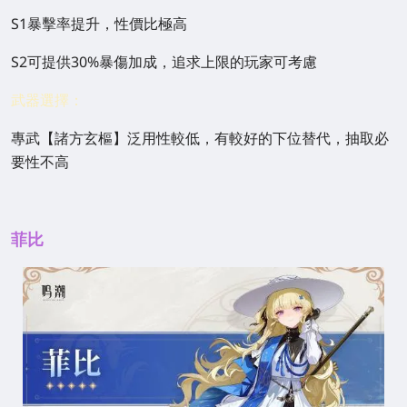
S1暴擊率提升，性價比極高
S2可提供30%暴傷加成，追求上限的玩家可考慮
武器選擇：
專武【諸方玄樞】泛用性較低，有較好的下位替代，抽取必
要性不高
菲比