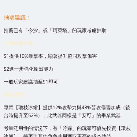
抽取建議：
推薦已有「今汐」或「珂萊塔」的玩家考慮抽取
共鳴鏈優先級：
S1提供10%暴擊率，顯著提升協同攻擊傷害
S2進一步強化輸出能力
一般玩家建議抽至S1即可
武器選擇：
專武【瓊枝冰綹】提供12%攻擊力與48%普攻傷害加成（後
台時提升至52%），此武器同樣是「安可」的畢業武器
考量泛用性的情況下，有「吟霖」的玩家可優先投資【瓊枝
冰綹】，接著與其他角色共用獲取更高的成本效益