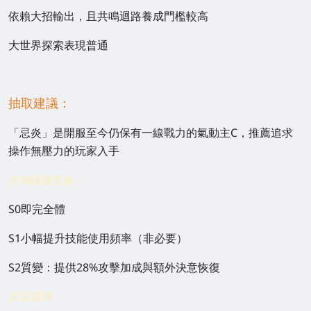
依賴大招輸出，且共鳴迴路養成門檻較高
大世界探索表現普通
抽取建議：
「忌炎」是開服至今仍保有一線戰力的氣動主C，推薦追求
操作無壓力的玩家入手
共鳴鏈優先級：
S0即完全體
S1小幅提升技能使用頻率（非必要）
S2質變：提供28%攻擊加成與額外決意恢復
武器選擇：