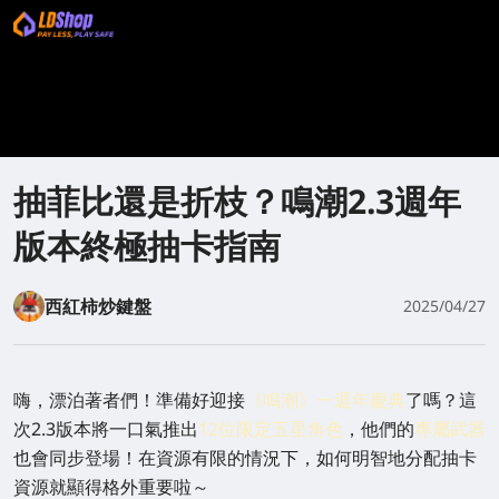
抽菲比還是折枝？鳴潮2.3週年
版本終極抽卡指南
西紅柿炒鍵盤
2025/04/27
嗨，漂泊著者們！準備好迎接
《鳴潮》一週年慶典
了嗎？這
次2.3版本將一口氣推出
12位限定五星角色
，他們的
專屬武器
也會同步登場！在資源有限的情況下，如何明智地分配抽卡
資源就顯得格外重要啦～