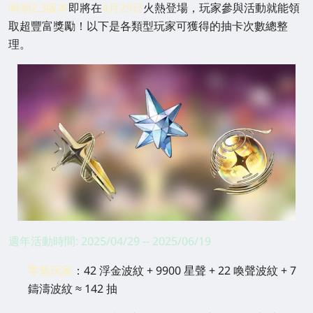
鳴潮2.3版本
即將在
4月29日
火熱登場，玩家參與活動就能領
取超豐富獎勵！以下是各類型玩家可獲得的抽卡次數總整
理。
週年活動時間: 2025/04/29 -- 2025/06/19
零氪玩家
：
42 浮金波紋 + 9900 星聲 + 22 喚聲波紋 + 7
鑄濤波紋 ≈ 142 抽