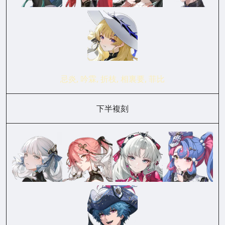
忌炎, 吟霖, 折枝, 相裏要, 菲比
下半複刻