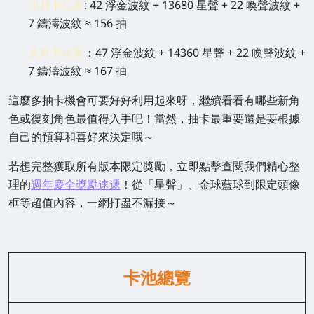
小月卡玩家
:
42 浮金波紋 + 13680 星聲 + 22 喚聲波紋 +
7 鑄濤波紋 ≈ 156 抽
大月卡玩家
：
47 浮金波紋 + 14360 星聲 + 22 喚聲波紋 +
7 鑄濤波紋 ≈ 167 抽
這麼多抽卡機會可要好好利用起來呀，繼續看看有哪些新角
色或復刻角色最值得入手吧！當然，抽卡最重要還是要根據
自己的預算和喜好來決定哦～
若想完整獲取所有版本限定獎勵，立即點擊查閱我們精心整
理的
週年慶全獎勵速遞
！從「星聲」、金球藍球到限定頭像
框等超值內容，一網打盡不漏接～
卡池總覽