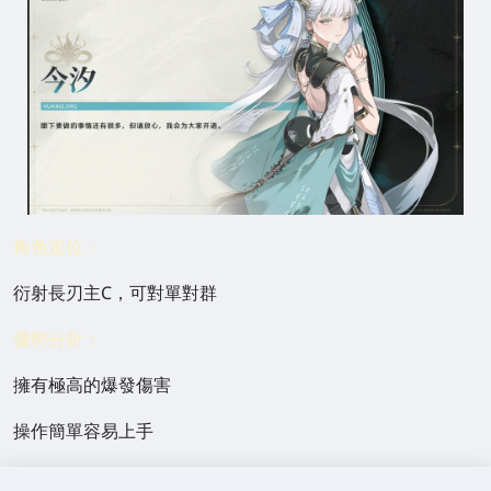
角色定位：
衍射長刃主C，可對單對群
優勢分析：
擁有極高的爆發傷害
操作簡單容易上手
隊伍搭配靈活，新手友好型角色