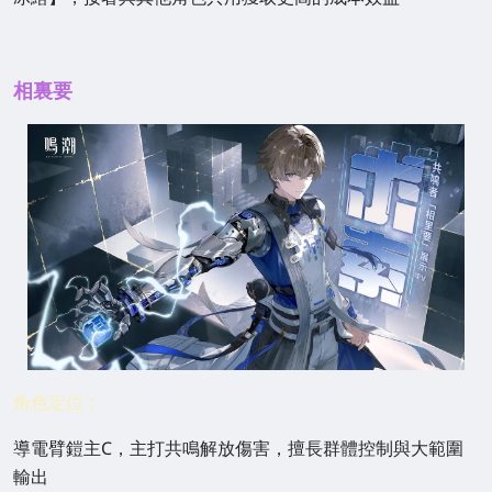
相裏要
角色定位：
導電臂鎧主C，主打共鳴解放傷害，擅長群體控制與大範圍
輸出