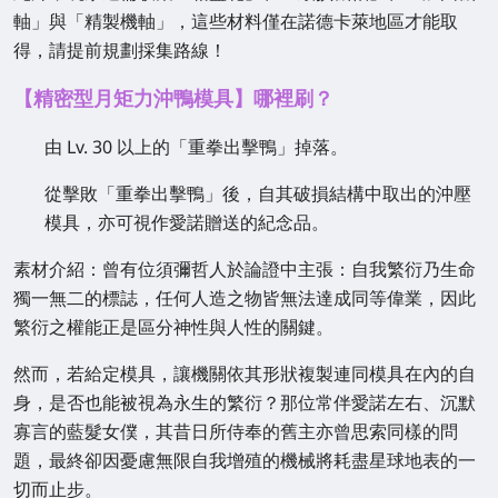
軸」與「精製機軸」，這些材料僅在諾德卡萊地區才能取
得，請提前規劃採集路線！
【精密型月矩力沖鴨模具】哪裡刷？
由 Lv. 30 以上的「重拳出擊鴨」掉落。
從擊敗「重拳出擊鴨」後，自其破損結構中取出的沖壓
模具，亦可視作愛諾贈送的紀念品。
素材介紹：曾有位須彌哲人於論證中主張：自我繁衍乃生命
獨一無二的標誌，任何人造之物皆無法達成同等偉業，因此
繁衍之權能正是區分神性與人性的關鍵。
然而，若給定模具，讓機關依其形狀複製連同模具在內的自
身，是否也能被視為永生的繁衍？那位常伴愛諾左右、沉默
寡言的藍髮女僕，其昔日所侍奉的舊主亦曾思索同樣的問
題，最終卻因憂慮無限自我增殖的機械將耗盡星球地表的一
切而止步。