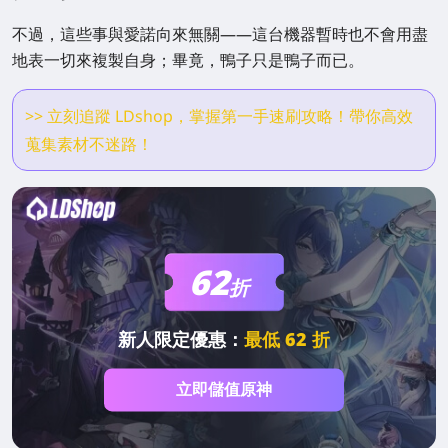
不過，這些事與愛諾向來無關——這台機器暫時也不會用盡
地表一切來複製自身；畢竟，鴨子只是鴨子而已。
>> 立刻追蹤 LDshop，掌握第一手速刷攻略！帶你高效
蒐集素材不迷路！
62
折
新人限定優惠：
最低 62 折
立即儲值原神