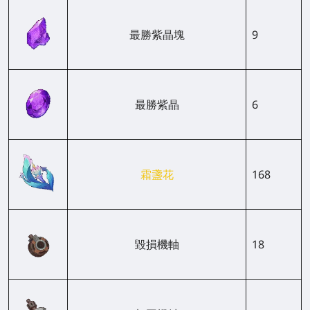
最勝紫晶塊
9
最勝紫晶
6
霜盞花
168
毀損機軸
18