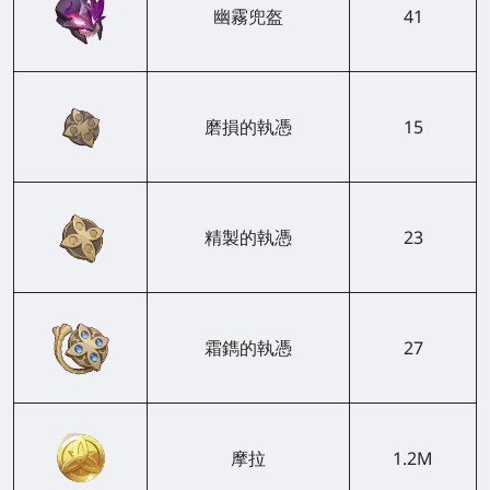
幽霧兜盔
41
磨損的執憑
15
精製的執憑
23
霜鐫的執憑
27
摩拉
1.2M