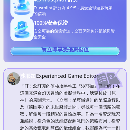
Trustpilot 評分為 4.9/5 - 廣受全球遊戲玩家
的信賴
100%安全保證
安全可靠的儲值管道，全面保障你的帳號與資
金安全
立即享受優惠儲值
沙耶加
Experienced Game Editor
「叮！您訂閱的硬核攻略特工『沙耶加』已上線！在
這個充滿奇幻與冒險的虛擬世界中，我穿梭於《原
神》的廣闊天地、《崩壞：星穹鐵道》的星際旅程以
及《絕區零》的末世廢墟之間，尋找每一個隱藏的秘
密，解鎖每一段精彩的冒險故事。作為一名資深玩家
兼編輯，從角色的技能搭配到戰鬥的策略布局，從資
源的高效獲取到隊伍的最優組合，我都能為您一一剖