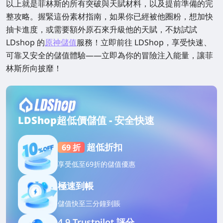
以上就是菲林斯的所有突破與天賦材料，以及提前準備的完
整攻略。握緊這份素材
指南
，如果你已經被他圈粉，想加快
抽卡進度，或需要額外原石來升級他的天賦，不妨試試
LDshop 的
原神儲值
服務！立即前往 LDShop，享受快速、
可靠又安全的儲值體驗——立即為你的冒險注入能量，讓菲
林斯所向披靡！
LDShop超低價儲值 - 安全快速
超低折扣
69 折
享受低至69折的儲值優惠
極速到帳
儲值
快
至三分鐘到賬
4.9 Trustpilot 評分