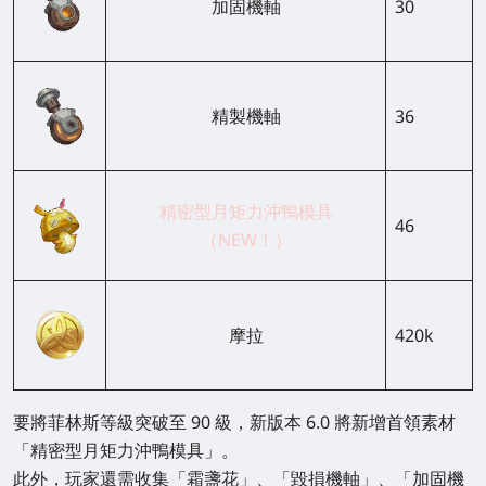
加固機軸
30
精製機軸
36
精密型月矩力沖鴨模具
46
（NEW！）
摩拉
420k
要將菲林斯等級突破至 90 級，新版本 6.0 將新增首領素材
「精密型月矩力沖鴨模具」
。
此外，玩家還需收集「霜盞花」、「毀損機軸」、「加固機