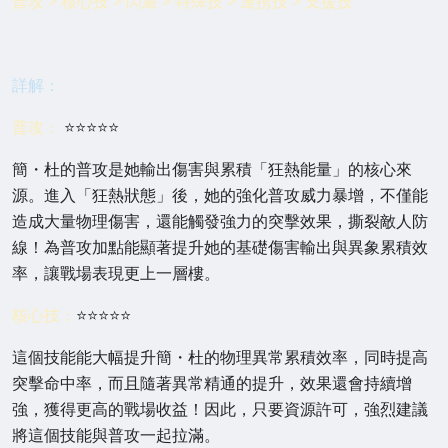
普攻 > 核心技 > 閃避 > 特殊技 > 連携技 > 支援技
詳解：
普攻：
⭐⭐⭐⭐⭐
簡・杜的普攻是她輸出傷害與累積「狂熱能量」的核心來
源。進入「狂熱狀態」後，她的強化普攻威力暴增，不僅能
造成大量物理傷害，還能觸發強力的突擊效果，撕裂敵人防
線！為普攻加點能顯著提升她的基礎傷害輸出與異象累積效
率，讓戰場表現更上一層樓。
核心技：
⭐⭐⭐⭐⭐
這個技能能大幅提升簡・杜的物理異常累積效率，同時提高
突擊命中率，而且隨著異常精通的提升，效果還會持續增
強，獲得更高的戰場收益！因此，只要資源許可，強烈建議
將這個技能與普攻一起拉滿。