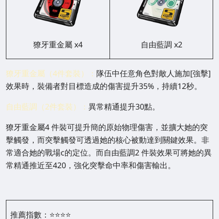
獠牙重金屬 x4
自由藍調 x2
獠牙重金屬（4件套裝）：
隊伍中任意角色對敵人施加[強擊]
效果時，裝備者對目標造成的傷害提升35%，持續12秒。
自由藍調（2件套裝）：
異常精通提升30點。
獠牙重金屬4 件裝可提升簡的原始物理傷害，並擴大她的突
擊觸發，而突擊觸發可透過她的核心被動達到關鍵效果。非
常適合她的戰場c的定位。而自由藍調2 件裝效果可將她的異
常精通推近至420，強化突擊命中率和傷害輸出。
推薦指數：
⭐⭐⭐⭐