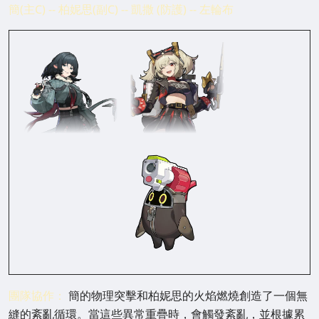
簡(主C) -- 柏妮思(副C) -- 凱撒 (防護) -- 左輪布
團隊協作：
簡的物理突擊和柏妮思的火焰燃燒創造了一個無
縫的紊亂循環。當這些異常重疊時，會觸發紊亂，並根據累