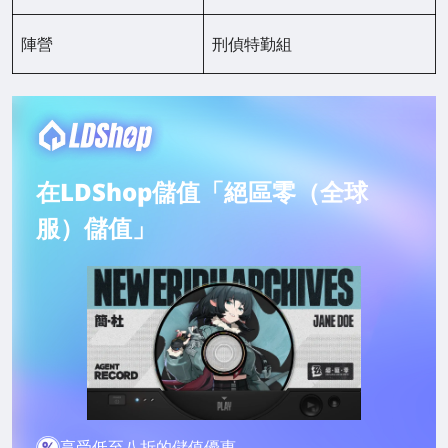
陣營
刑偵特勤組
在LDShop儲值「絕區零（全球
服）儲值」
享受低至八折的儲值優惠