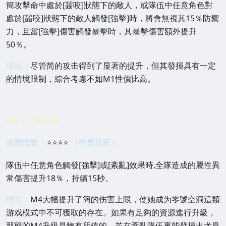
簡攻擊命中處於[齧咬]狀態下的敵人，或隊伍中任意角色對
處於[齧咬]狀態下的敵人觸發[強擊]時，將會無視其15％防禦
力，且當[強擊]傷害觸發暴擊時，其暴擊傷害額外提升
50％。
理由：
尽管简的攻击得到了显著的提升，但其發揮具有一定
的情境限制，綜合考慮不如M1性價比高。
M4：因勢利導
推薦指數：
⭐⭐
⭐⭐
（中氪玩家）
隊伍中任意角色觸發[強擊]或[紊亂]效果時,全隊造成的屬性異
常傷害提升18％，持續15秒。
理由：
M4大幅提升了簡的伤害上限，使她成为零號空洞這類
游戏模式中不可獲取的存在。如果有足夠的資源進行升級，