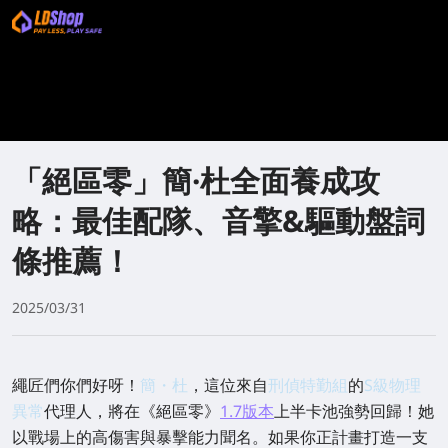
「絕區零」簡·杜全面養成攻
略：最佳配隊、音擎&驅動盤詞
條推薦！
2025/03/31
繩匠們你們好呀！
簡・杜
，這位來自
刑偵特勤組
的
S級物理
異常
代理人，將在《絕區零》
1.7版本
上半卡池
強勢回歸！她
以戰場上的高傷害與暴擊能力聞名。如果你正計畫打造一支