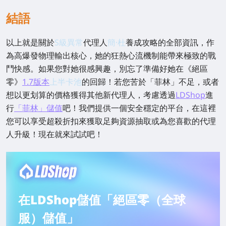
結語
以上就是關於
S級異常
代理人
簡·杜
養成攻略的全部資訊，作
為高爆發物理輸出核心，她的狂熱心流機制能帶來極致的戰
鬥快感。如果您對她很感興趣，別忘了準備好她在《絕區
零》
1.7版本
上半卡池
的回歸！若您苦於「菲林」不足，或者
想以更划算的價格獲得其他新代理人，考慮透過
LDShop
進
行
「菲林」儲值
吧！我們提供一個安全穩定的平台，在這裡
您可以享受超殺折扣來獲取足夠資源抽取或為您喜歡的代理
人升級！現在就來試試吧！
在LDShop儲值「絕區零（全球
服）儲值」