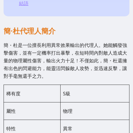
結語
簡·杜代理人簡介
簡・杜是一位擅長利用異常效果輸出的代理人。她能觸發強
擊傷害，並有一定機率打出暴擊，在短時間內對敵人造成大
量的物理屬性傷害，輸出火力十足！不僅如此，簡・杜還擁
有出色的閃避能力，能靈活閃躲敵人攻勢，並迅速反擊，讓
對手毫無還手之力。
稀有度
S級
屬性
物理
特性
異常