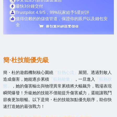
最快3分鐘交付
Trustpilot 4.9/5，99%玩家給予5星好評
值得信赖的的儲值管道，保證你的賬戶以及錢包安
全
最划算的絕區零儲值
簡·杜技能優先級
簡・杜的遊戲機制核心圍繞
「狂熱心流」
展開。透過對敵人
造成傷害，她能逐步累積
「狂熱能量」
，一旦進入
「狂熱狀
態」
，她的傷害輸出與物理異常累積將大幅飆升，戰場表現
瞬間爆發！升級她的技能不僅能提升傷害威力，還能讓戰鬥
節奏更加順暢。以下是簡・杜的技能加點優先順序，助你快
速打造她的最強戰力！