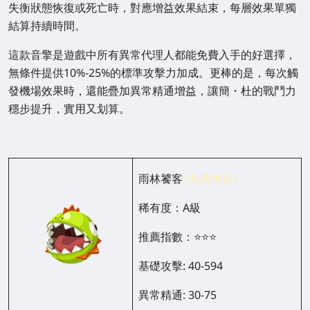
失衡狀態恢復或死亡時，對應增益效果結束，每層效果單獨
結算持續時間。
這款音擎是遊戲中所有異常代理人都能免費入手的好選擇，
無條件提供10%-25%的標準攻擊力加成。更棒的是，每次觸
發機場效果時，還能疊加異常精通增益，讓簡・杜的戰鬥力
穩步提升，實用又划算。
雨林饕客
(免費獲取)
稀有度：A級
推薦指數：⭐⭐⭐
基礎攻擊: 40-594
異常精通: 30-75