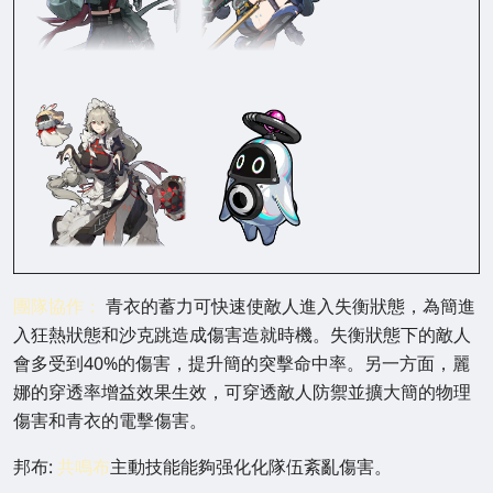
團隊協作：
青衣的蓄力可快速使敵人進入失衡狀態，為簡進
入狂熱狀態和沙克跳造成傷害造就時機。失衡狀態下的敵人
會多受到40%的傷害，提升簡的突擊命中率。另一方面，麗
娜的穿透率增益效果生效，可穿透敵人防禦並擴大簡的物理
傷害和青衣的電擊傷害。
邦布:
共鳴布
主動技能能夠强化化隊伍紊亂傷害。