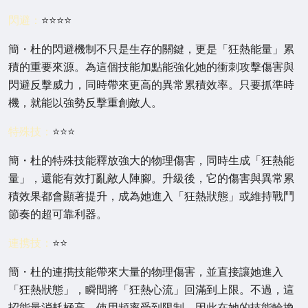
閃避：
⭐⭐⭐⭐
簡・杜的閃避機制不只是生存的關鍵，更是「狂熱能量」累
積的重要來源。為這個技能加點能強化她的衝刺攻擊傷害與
閃避反擊威力，同時帶來更高的異常累積效率。只要抓準時
機，就能以強勢反擊重創敵人。
特殊技：
⭐⭐⭐
簡・杜的特殊技能釋放強大的物理傷害，同時生成「狂熱能
量」，還能有效打亂敵人陣腳。升級後，它的傷害與異常累
積效果都會顯著提升，成為她進入「狂熱狀態」或維持戰鬥
節奏的超可靠利器。
連携技：
⭐⭐
簡・杜的連擕技能帶來大量的物理傷害，並直接讓她進入
「狂熱狀態」，瞬間將「狂熱心流」回滿到上限。不過，這
招能量消耗極高，使用頻率受到限制，因此在她的技能輪換