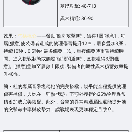
基礎攻擊: 48-713
異常精通: 36-90
效果：
恣橫獵心
——發動[衝刺攻擊]時，獲得1層[獵意]，每
層[獵意]使裝備者造成的物理傷害提升12％，最多疊加3層，
持續10秒，0.5秒內最多觸發一次，重複觸發時重置持續時
間。進入接戰狀態或觸發[極限閃避]時，直接獲得3層[獵
意]。[獵意]疊加至層數上限後, 裝備者的屬性異常積蓄效率提
升40％。
簡・杜的專屬音擎堪稱她的完美搭檔，幾乎能全程提供物理
傷害補償，與她在「狂熱狀態」下額外獲得的25%物理異常
積蓄加成完美搭配。此外，音擎的異常精通屬性還能提升她
的突擊命中率與攻擊力，讓戰場表現更加穩定且致命。