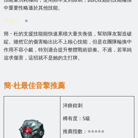
中重要性略遜於其他技能。
支援技：
⭐
簡・杜的支援技能能快速累積大量失衡值，幫助隊友製造破
綻。雖然它的傷害輸出比不上核心技能，但是在團隊輪換中
作用不容小覷，特別適合提升整體戰術節奏。不過，若單純
追求傷害，這招就不是她的主打牌。
簡·杜最佳音擎推薦
淬鋒鉗刺
稀有度：S級
推薦指數：⭐⭐⭐⭐⭐