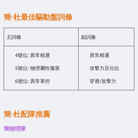
簡·杜最佳驅動盤詞條
主詞條
副詞條
4號位: 異常精通
異常精通
5號位: 物理屬性傷害
攻擊力百分比
6號位: 異常掌控
穿透/攻擊力
簡·杜配隊推薦
簡物理隊