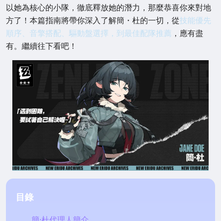
以她為核心的小隊，徹底釋放她的潛力，那麼恭喜你來對地
方了！本篇指南將帶你深入了解簡・杜的一切，從
技能優先
順序、音擎搭配、驅動盤選擇，到最佳配隊推薦
，應有盡
有。繼續往下看吧！
目錄
簡·杜代理人簡介