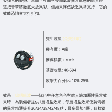
發揮它的優勢。當簡・杜面對長期處於異常狀態的敵人時，
這把音擎將徹底大放異彩。但如果隊伍缺乏異常支持，它的
效能恐怕會大打折扣。
雙生泣星
(免費獲取)
稀有度：A級
推薦指數：⭐⭐⭐
基礎攻擊: 40-594
攻擊力百分比: 10%-25%
效果：
嗚咽餘波
——隊伍中任意角色對敵人施加屬性異常效
果時，為裝備者提供1層增益效果，每層增益效果使裝備者
的異常精通提升30/34/38/42/48點，最多疊加4層，目標從