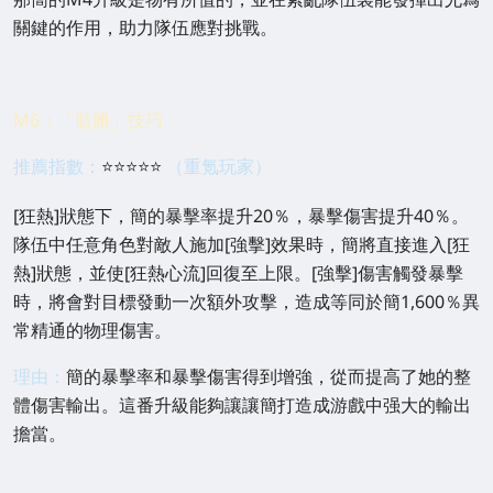
那簡的M4升級是物有所值的，並在紊亂隊伍裏能發揮出尤爲
關鍵的作用，助力隊伍應對挑戰。
M6：「骯髒」技巧
推薦指數：
⭐⭐
⭐⭐⭐
（重氪玩家）
[狂熱]狀態下，簡的暴擊率提升20％，暴擊傷害提升40％。
隊伍中任意角色對敵人施加[強擊]效果時，簡將直接進入[狂
熱]狀態，並使[狂熱心流]回復至上限。[強擊]傷害觸發暴擊
時，將會對目標發動一次額外攻擊，造成等同於簡1,600％異
常精通的物理傷害。
理由：
簡的暴擊率和暴擊傷害得到增強，從而提高了她的整
體傷害輸出。這番升級能夠讓讓簡打造成游戲中强大的輸出
擔當。