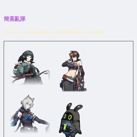
簡紊亂隊
簡(主C) -- 格莉絲(副C) -- 賽斯(防護) -- 阿崔巡查