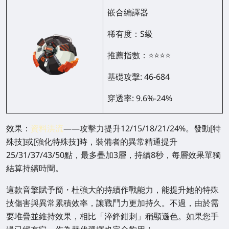
嵌合編譯器
稀有度：S級
推薦指數：⭐⭐⭐⭐
基礎攻擊: 46-684
穿透率: 9.6%-24%
效果：
資料洪流
——攻擊力提升12/15/18/21/24%。發動[特
殊技]或[強化特殊技]時，裝備者的異常精通提升
25/31/37/43/50點，最多疊加3層，持續8秒，每層效果單獨
結算持續時間。
這款音擎賦予簡・杜強大的持續作戰能力，能提升她的特殊
技傷害與異常累積效率，讓戰鬥力更加持久。不過，由於需
要堆疊並維持效果，相比「淬鋒鉗刺」稍顯遜色。如果您手