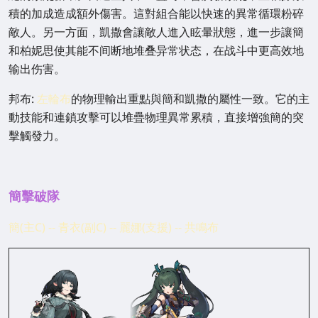
積的加成造成額外傷害。這對組合能以快速的異常循環粉碎
敵人。另一方面，凱撒會讓敵人進入眩暈狀態，進一步讓簡
和柏妮思使其能不间断地堆叠异常状态，在战斗中更高效地
输出伤害。
邦布:
左輪布
的物理輸出重點與簡和凱撒的屬性一致。它的主
動技能和連鎖攻擊可以堆疊物理異常累積，直接增強簡的突
擊觸發力。
簡擊破隊
簡(主C) -- 青衣(副C) -- 麗娜(支援) -- 共鳴布