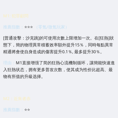
M1: 犯罪顧問
推薦指數：
⭐⭐⭐
（零氪/微氪玩家）
[普通攻擊：沙克跳]的可使用次數上限增加一次。在[狂熱]狀
態下，簡的物理異常積蓄效率額外提升15％，同時每點異常
精通將會使自身造成的傷害提升0.1％, 最多提升30％。
理由：
M1直接增强了简的狂熱心流機制循环，讓簡能快速進
入狂熱状态，拥有更多普攻次数，使其成为性价比超高、最
物有所值的升級选择。
M2：近朱者赤
推薦指數：
⭐⭐