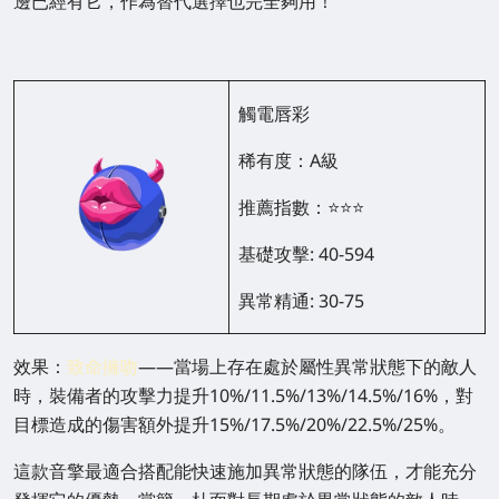
邊已經有它，作為替代選擇也完全夠用！
觸電唇彩
稀有度：A級
推薦指數：⭐⭐⭐
基礎攻擊: 40-594
異常精通: 30-75
效果：
致命擁吻
——當場上存在處於屬性異常狀態下的敵人
時，裝備者的攻擊力提升10%/11.5%/13%/14.5%/16%，對
目標造成的傷害額外提升15%/17.5%/20%/22.5%/25%。
這款音擎最適合搭配能快速施加異常狀態的隊伍，才能充分