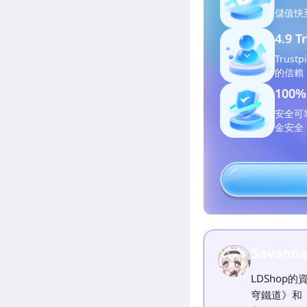
儲值
快
4.9 T
Trust
的信賴
100
安全可
金安全
Savanna
LDShop
穹鐵道》和