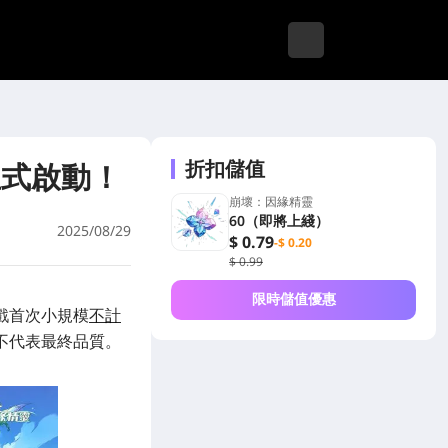
折扣儲值
正式啟動！
崩壞：因緣精靈
60（即將上綫）
2025/08/29
$ 0.79
-$ 0.20
$ 0.99
限時儲值優惠
戲首次小規模
不計
不代表最終品質。