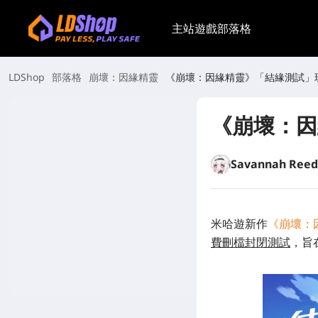
主站
遊戲
部落格
LDShop
部落格
崩壞：因緣精靈
《崩壞：因緣精靈》「結緣測試」
《崩壞：因
Savannah Reed
米哈遊新作
《崩壞：
費刪檔封閉測試
，旨