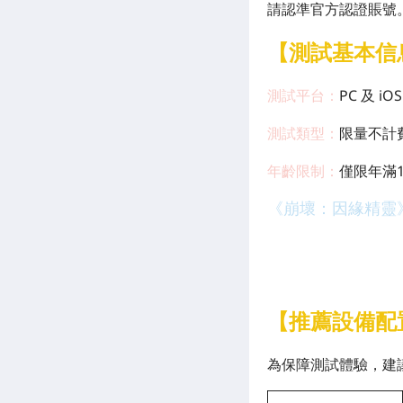
請認準官方認證賬號
【測試基本信
測試平台：
PC 及 iOS
測試類型：
限量不計
年齡限制：
僅限年滿
《崩壞：因緣精靈
[Related Products]
【推薦設備配
為保障測試體驗，建