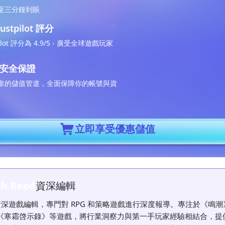
至三分鐘到賬
rustpilot 評分
pilot 評分為 4.9/5 - 廣受全球遊戲玩家
%安全保證
靠的儲值管道，全面保障你的帳號與資
立即享受優惠儲值
資深編輯
h Reed
的資深遊戲編輯，專門對 RPG 和策略遊戲進行深度報導。專注於《鳴
《寒霜啓示錄》等遊戲，將行業洞察力與第一手玩家經驗相結合，提