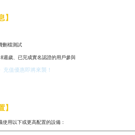
。
息】
費刪檔測試
18週歲、已完成實名認證的用戶參與
》充值優惠即將來襲！
置】
議使用以下或更高配置的設備：