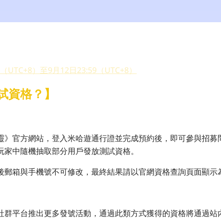
0（UTC+8）至9月12日23:59（UTC+8）
試資格？】
靈》官方網站，登入米哈遊通行證並完成預約後，即可參與招募
玩家中隨機抽取部分用戶發放測試資格。
後郵箱與手機號不可修改，最終結果請以官網資格查詢頁面顯示
社群平台推出更多發號活動，通過此類方式獲得的資格將通過站