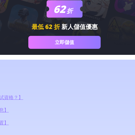
62
折
最低 62 折
新人儲值優惠
立即儲值
試資格？】
息】
置】