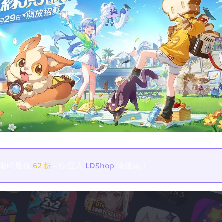
限時最低
62 折
—快登入
LDShop
搶優惠！