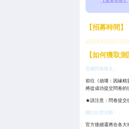
【重要提醒】
【招募時間】
2025年8月29日12:0
【如何獲取測
官網問卷報名：
前往《崩壞：因緣精
將從成功提交問卷的
★請注意：問卷提交
關注社群活動：
官方後續還將在各大