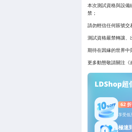
本次測試資格與設備綁
禁；
請勿輕信任何賬號交
測試資格嚴禁轉讓、
期待在因緣的世界中
更多動態敬請關注《
LDShop
62 折
享受低
極速