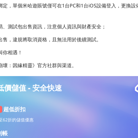
定，單個米哈遊賬號僅可在1台PC和1台iOS設備登入，更換
易、測試包出售資訊，注意個人資訊與財產安全；
出售，違規將取消資格，且無法用於後續測試。
與你相遇！
崩壞：因緣精靈》官方社群與渠道。
超低價儲值 - 安全快速
超低折扣
至62折的儲值優惠
到帳