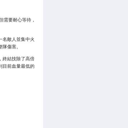
但需要耐心等待，
一名敵人並集中火
整隊傷害。
，終結技除了高倍
到目前血量最低的