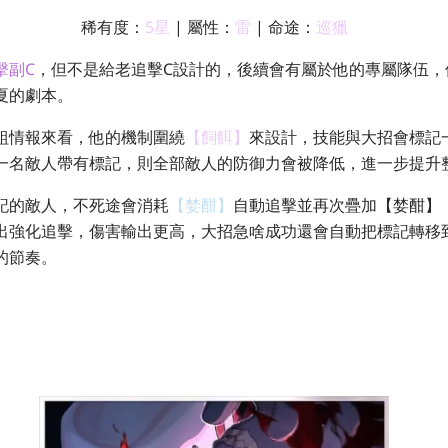
稀有度：
5星
| 屬性：
雷
| 命途：
巡獵
擊副C
，但不是給老追擊C設計的，後續會有屬於他的專屬隊伍，
夏的劇本。
組情報來看，他的機制圍繞
【飼餌】
來設計，技能與大招會標記
一名敵人帶有標記，則全部敵人的防御力會被降低，進一步提升
記的敵人，不死途會消耗
【婪酣】
自動追擊並再次疊加【婪酣】
出強化追擊，傷害輸出更高，大招急啥成功還會自動把標記轉移
的節奏。