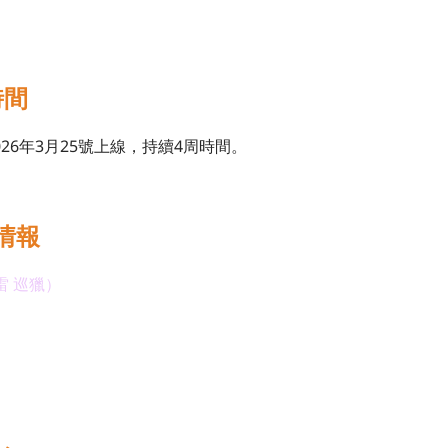
時間
026年3月25號上線，持續4周時間。
池情報
雷 巡獵）