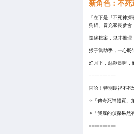
新角色：不死
「在下是『不死神探
狗貓、冒充家長參會
隨緣接案，鬼才推理
猴子當助手，一心盼
幻月下，惡獸長嗥，
==========
阿哈！特別慶祝不死
✧「傳奇死神體質」第
✧「我雇的偵探果然有
==========