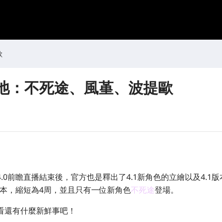
歐
1卡池：不死途、風堇、波提歐
.0前瞻直播結束後，官方也是釋出了4.1新角色的立繪以及4.1
版本，縮短為4周，並且只有一位新角色
不死途
登場。
看還有什麼新鮮事吧！