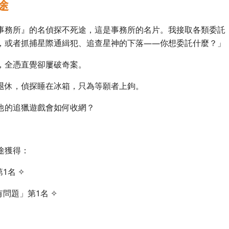
途
事務所』的名偵探不死途，這是事務所的名片。我接取各類委託
，或者抓捕星際通緝犯、追查星神的下落——你想委託什麼？」
，全憑直覺卻屢破奇案。
退休，偵探睡在冰箱，只為等願者上鉤。
他的追獵遊戲會如何收網？
途獲得：
1名 ✧
問題」第1名 ✧