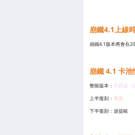
崩鐵4.1上線
崩鐵4.1版本將會在2
崩鐵 4.1 卡
整個版本：
不死途（
上半復刻：
風堇
下半復刻：
波提歐