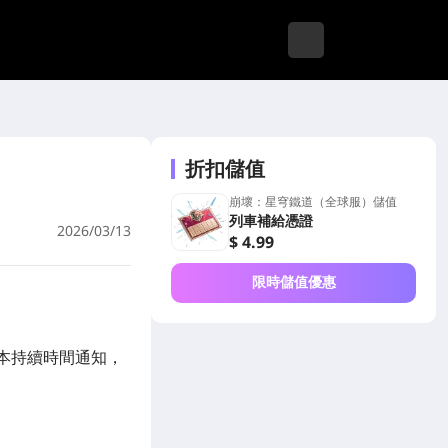
折扣儲值
崩壞：星穹鐵道（全球服）儲值
列車補給憑證
2026/03/13
$ 4.99
限時儲值優惠
版本持續時間通知，