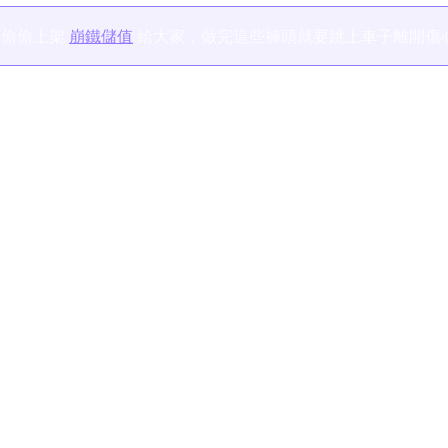
，偷偷上架
崩鐵儲值
給大家，做完這些褲頭就要跳上車子離開傷