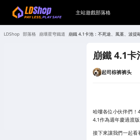
主站
遊戲
部落格
LDShop
部落格
崩壞星穹鐵道
崩鐵 4.1卡池：不死途、風堇、波提
崩鐵 4.
起司棕裤裤头
哈嘍各位小伙伴們！4
4.1作為週年慶過渡
接下來讓我們一起看