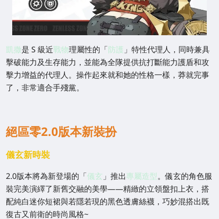
凱撒
是 S 級近
戰物
理屬性的「
防護
」特性代理人，同時兼具
擊破能力及生存能力，並能為全隊提供抗打斷能力護盾和攻
擊力增益的代理人。操作起來就和她的性格一樣，莽就完事
了，非常適合手殘黨。
絕區零2.0版本新裝扮
儀玄新時裝
2.0版本將為新登場的「
儀玄
」推出
專屬造型
。儀玄的角色服
裝完美演繹了新舊交融的美學——精緻的立領盤扣上衣，搭
配純白迷你短裙與若隱若現的黑色透膚絲襪，巧妙混搭出既
復古又前衛的時尚風格~