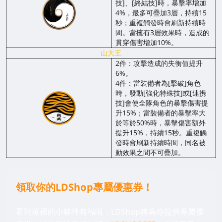
技]、[終結技]時，暴擊率增加
4%，最多可疊加3層，持續15
秒；重複觸發時會刷新持續時
間。當擁有3層效果時，造成的
貫穿傷害增加10%。
山大王
2件：攻擊造成的失衡值提升
6%。
4件：當裝備者為[擊破]角色
時，發動[強化特殊技]或[連携
技]會使全隊角色的暴擊傷害提
升15%；當裝備者的暴擊率大
於等於50%時，暴擊傷害額外
提升15%，持續15秒。重複觸
發時會刷新持續時間，同名被
動效果之間不可疊加。
領取你的LDShop專屬優惠券！
看到這裡的小夥伴有福啦，LDShop將為你提供專屬優