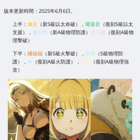
版本更新時間：2025年6月6日。
上半
：
儀玄
（新S級以太命破），
耀嘉音
（復刻S級以太
支援），
潘引壺
（新A級物理防護）
波可娜
（復刻A級物
理擊破）
下半
：
橘福福
（新S級火擊破），
凱撒
（S級物理防
護），
本
（復刻A級火防護），
可琳
（復刻A級物理強
攻）