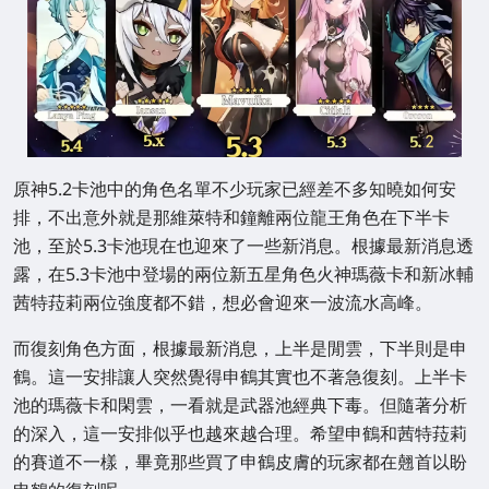
原神5.2卡池中的角色名單不少玩家已經差不多知曉如何安
排，不出意外就是那維萊特和鐘離兩位龍王角色在下半卡
池，至於5.3卡池現在也迎來了一些新消息。根據最新消息透
露，在5.3卡池中登場的兩位新五星角色火神瑪薇卡和新冰輔
茜特菈莉兩位強度都不錯，想必會迎來一波流水高峰。
而復刻角色方面，根據最新消息，上半是閒雲，下半則是申
鶴。這一安排讓人突然覺得申鶴其實也不著急復刻。上半卡
池的瑪薇卡和閑雲，一看就是武器池經典下毒。但隨著分析
的深入，這一安排似乎也越來越合理。希望申鶴和茜特菈莉
的賽道不一樣，畢竟那些買了申鶴皮膚的玩家都在翹首以盼