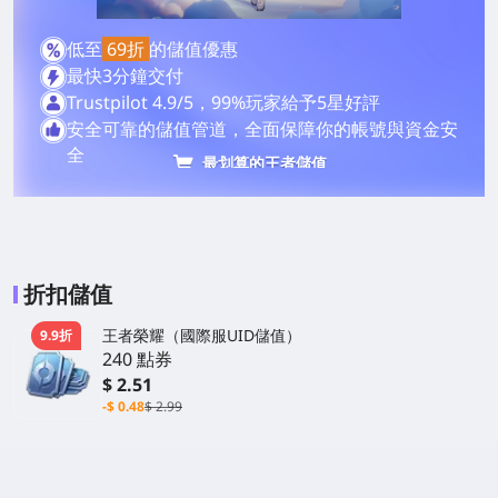
低至
69折
的儲值優惠
最快3分鐘交付
Trustpilot 4.9/5，99%玩家給予5星好評
安全可靠的儲值管道，全面保障你的帳號與資金安
全
最划算的王者儲值
折扣儲值
王者榮耀（國際服UID儲值）
9.9折
240 點券
$ 2.51
-$ 0.48
$ 2.99