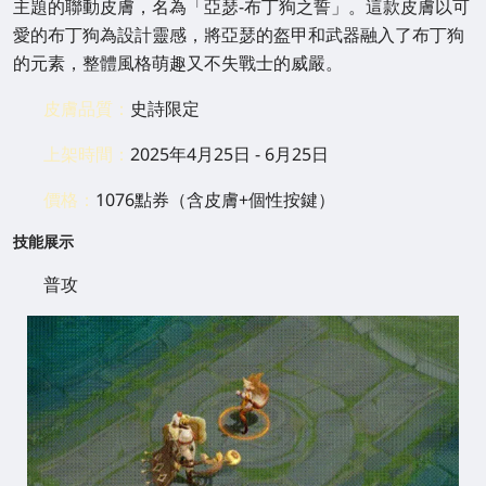
主題的聯動皮膚，名為「亞瑟-布丁狗之誓」。這款皮膚以可
愛的布丁狗為設計靈感，將亞瑟的盔甲和武器融入了布丁狗
的元素，整體風格萌趣又不失戰士的威嚴。
皮膚品質：
史詩限定
上架時間：
2025年4月25日 - 6月25日
價格：
1076點券（含皮膚+個性按鍵）
技能展示
普攻