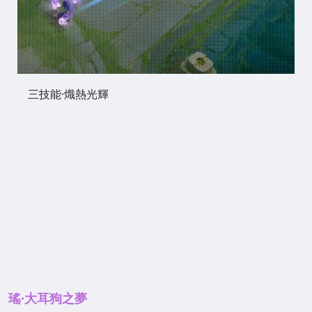
三技能·熾熱光輝
瑤·大耳狗之夢