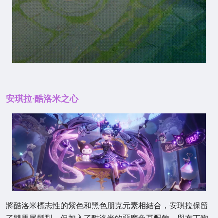
安琪拉·酷洛米之心
將酷洛米標志性的紫色和黑色朋克元素相結合，安琪拉保留