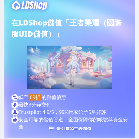
在LDShop儲值「王者榮耀（國際
服UID儲值）」
低至
69折
的儲值優惠
最快3分鐘交付
Trustpilot 4.9/5，99%玩家給予5星好評
安全可靠的儲值管道，全面保障你的帳號與資金安
全
最划算的王者儲值