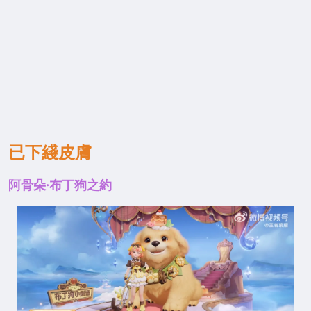
已下綫皮膚
阿骨朵·布丁狗之約