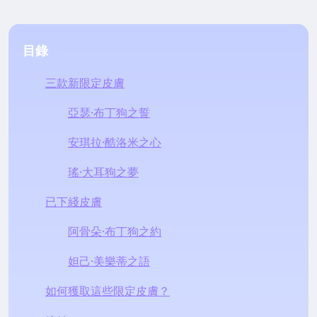
目錄
三款新限定皮膚
亞瑟·布丁狗之誓
安琪拉·酷洛米之心
瑤·大耳狗之夢
已下綫皮膚
阿骨朵·布丁狗之約
妲己·美樂蒂之語
如何獲取這些限定皮膚？