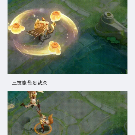
三技能·聖劍裁決