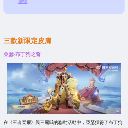
總結
三款新限定皮膚
亞瑟·布丁狗之誓
在《王者榮耀》與三麗鷗的聯動活動中，亞瑟獲得了布丁狗