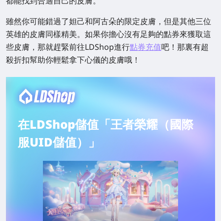
都能找到合適自己的皮膚。
雖然你可能錯過了妲己和阿古朵的限定皮膚，但是其他三位
英雄的皮膚同樣精美。如果你擔心沒有足夠的點券來獲取這
些皮膚，那就趕緊前往LDShop進行
點券充值
吧！那裏有超
殺折扣幫助你輕鬆拿下心儀的皮膚哦！
在LDShop儲值「王者榮耀（國際
服UID儲值）」