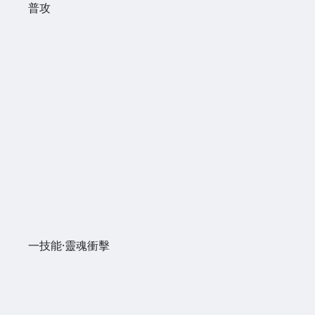
普攻
一技能·靈魂衝擊