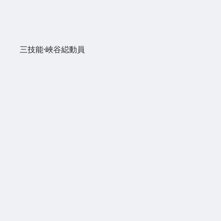
三技能·峽谷縂動員