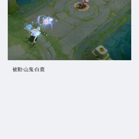
被動·山鬼·白鹿