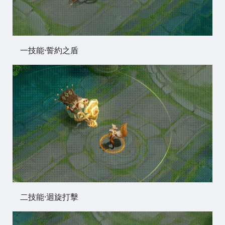
一技能·誓約之盾
二技能·迴旋打擊