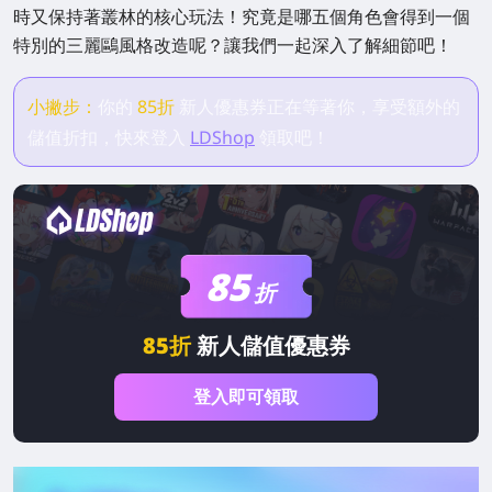
時又保持著叢林的核心玩法！究竟是哪五個角色會得到一個
特別的三麗鷗風格改造呢？讓我們一起深入了解細節吧！
小撇步：
你的
85折
新人優惠券正在等著你，享受額外的
儲值折扣，快來登入
LDShop
領取吧！
85
折
85折
新人儲值優惠券
登入即可領取