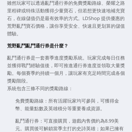
雖然玩家可以透過亂鬥通行券的免費獎勵路線、榮耀之路
里程碑或特殊活動獲得少量寶石，但若想更快速地補充寶
石，在線儲值仍是最有效率的方式。
LDShop
提供優惠的
荒野亂鬥寶石價格，讓你享受安全、快速且更划算的儲值
體驗。
荒野亂鬥亂鬥通行券是什麼？
亂鬥通行券是一套賽季進度獎勵系統。玩家完成每日任務
並獲得戰鬥經驗值後，即可推進通行券進度並領取大量獎
勵。每個賽季約持續一個月，讓玩家有充足時間完成各個
獎勵階段。
系統包含三條不同的獎勵路線：
免費獎勵路線：
所有活躍玩家均可參與，可獲得金
幣、能量點數及英雄積分等重要養成資源。
亂鬥通行券：
可直接購買，遊戲內售價約為8.99美
元。購買後可解鎖當季主打的史詩英雄；如果已擁有