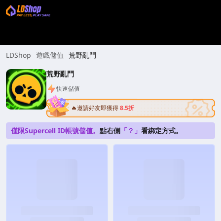
LDShop
遊戲儲值
荒野亂鬥
荒野亂鬥
快速儲值
🔥邀請好友即獲得
8.5折
僅限Supercell ID帳號儲值。
點右側
「？」
看綁定方式。