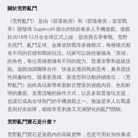
關於荒野亂鬥
《荒野亂鬥》
是由《部落衝突》和《部落衝突：皇室戰
爭》開發商 Supercell 推出的快節奏多人手機遊戲。遊戲
於2018年12月在全球正式上線，提供寶石爭奪戰、荒野
生死鬥、亂鬥足球、金庫攻防戰等多種模式，每種模式都
有不同的目標和戰術玩法。玩家可以操控被稱為「英雄」
的角色，每位英雄都擁有不同的能力、普通攻擊和超級技
能。遊戲強調團隊合作、快速反應與戰術思考，兼具競技
性與趣味性。隨著新英雄、新造型和活動持續推出，《荒
野亂鬥》始終為玩家帶來新鮮且豐富的遊戲內容。色彩鮮
明的畫面、直覺流暢的操作方式，以及多裝置遊玩支援，
也讓它成為全球熱門的手機遊戲之一。無論是單人出戰還
是與好友組隊，都能享受刺激又充滿變化的亂鬥體驗。
荒野亂鬥寶石是什麼？
荒野亂鬥寶石是遊戲內的高級貨幣，也是可用於加快養成