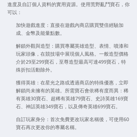
進度及自訂個人資料的實用資源。使用荒野亂鬥寶石，你
可以：
加快遊戲進度：
直接在遊戲內商店購買雙倍經驗加
成、金幣及能量點數。
解鎖外觀與造型：
購買專屬英雄造型、表情、噴漆和
玩家頭像，在競技場中展現個人風格。一般造型價格
介於29至299寶石，至尊造型最高可達499寶石，特
殊折扣活動除外。
獲得英雄：
在星光之路或透過商店的特殊優惠，立即
解鎖尚未擁有的英雄。所需寶石會依稀有度而異：稀
有英雄30寶石、超稀有英雄79寶石、史詩英雄169寶
石、神話英雄349寶石，以及傳奇英雄699寶石。
自訂玩家身分：
首次免費更改玩家名稱後，可使用60
寶石再次更改你的專屬名稱。