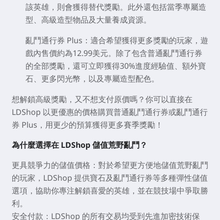
該英雄，則會獲得替代獎勵。此外還包括當季專屬造
型、高級造型物品及大量養成資源。
亂鬥通行券 Plus：
適合希望獲得更多獎勵的玩家，遊
戲內售價約為12.99美元。除了包含普通亂鬥通行券
的全部獎勵，還可立即獲得30%進度經驗值、額外寶
石、更多閃光幣，以及專屬造型配色。
想解鎖高級獎勵，又不想支付原價嗎？你可以直接在
LDShop
以更優惠的價格購買普通亂鬥通行券或亂鬥通行
券 Plus，用更少的預算獲得更多賽季獎勵！
為什麼選擇在 LDShop 儲值荒野亂鬥？
更具競爭力的儲值價格：
對於希望更方便地儲值荒野亂鬥
的玩家，LDShop 提供寶石及亂鬥通行券等多種彈性儲值
選項，協助你專注解鎖喜愛的英雄，並在競技場中爭取勝
利。
安全付款：
LDShop 的所有交易均受到先進加密技術保