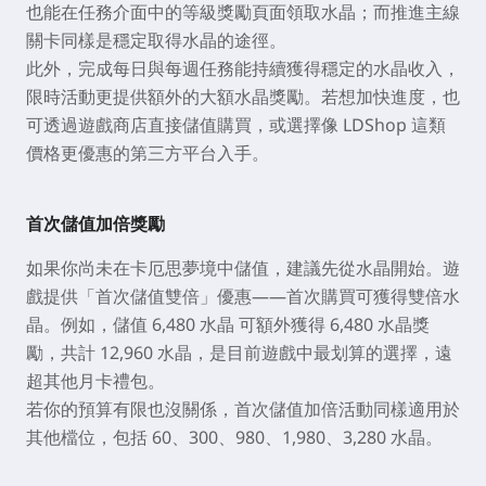
也能在任務介面中的等級獎勵頁面領取水晶；而推進主線
關卡同樣是穩定取得水晶的途徑。
此外，完成每日與每週任務能持續獲得穩定的水晶收入，
限時活動更提供額外的大額水晶獎勵。若想加快進度，也
可透過遊戲商店直接儲值購買，或選擇像 LDShop 這類
價格更優惠的第三方平台入手。
首次儲值加倍獎勵
如果你尚未在卡厄思夢境中儲值，建議先從水晶開始。遊
戲提供「首次儲值雙倍」優惠——首次購買可獲得雙倍水
晶。例如，儲值 6,480 水晶 可額外獲得 6,480 水晶獎
勵，共計 12,960 水晶，是目前遊戲中最划算的選擇，遠
超其他月卡禮包。
若你的預算有限也沒關係，首次儲值加倍活動同樣適用於
其他檔位，包括 60、300、980、1,980、3,280 水晶。