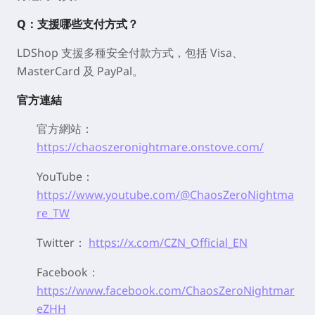
Q：支援哪些支付方式？
LDShop 支援多種安全付款方式，包括 Visa、
MasterCard 及 PayPal。
官方連結
官方網站：
https://chaoszeronightmare.onstove.com/
YouTube：
https://www.youtube.com/@ChaosZeroNightma
re_TW
Twitter：
https://x.com/CZN_Official_EN
Facebook：
https://www.facebook.com/ChaosZeroNightmar
eZHH