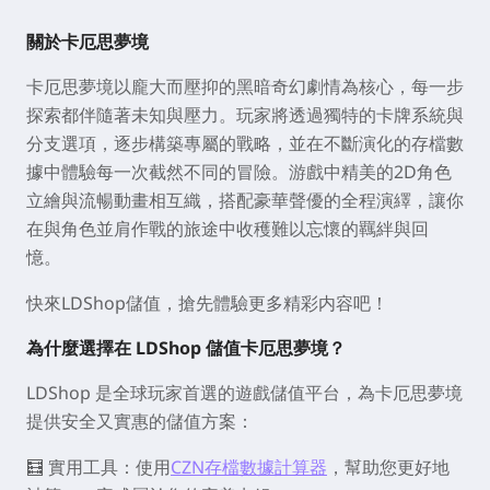
關於卡厄思夢境
卡厄思夢境以龐大而壓抑的黑暗奇幻劇情為核心，每一步
探索都伴隨著未知與壓力。玩家將透過獨特的卡牌系統與
分支選項，逐步構築專屬的戰略，並在不斷演化的存檔數
據中體驗每一次截然不同的冒險。游戲中精美的2D角色
立繪與流暢動畫相互織，搭配豪華聲優的全程演繹，讓你
在與角色並肩作戰的旅途中收穫難以忘懷的羈絆與回
憶。
快來LDShop儲值，搶先體驗更多精彩内容吧！
為什麼選擇在 LDShop 儲值卡厄思夢境？
LDShop 是全球玩家首選的遊戲儲值平台，為卡厄思夢境
提供安全又實惠的儲值方案：
🧮 實用工具：使用
CZN存檔數據計算器
，幫助您更好地