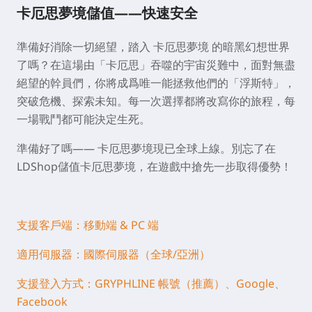
卡厄思夢境儲值——快速安全
準備好消除一切絕望，踏入 卡厄思夢境 的暗黑幻想世界
了嗎？在這場由「卡厄思」吞噬的宇宙災難中，面對無盡
絕望的幹員們，你將成爲唯一能拯救他們的「浮斯特」，
突破危機、探索未知。每一次選擇都將改寫你的旅程，每
一場戰鬥都可能決定生死。
準備好了嗎—— 卡厄思夢境現已全球上線。別忘了在
LDShop儲值卡厄思夢境，在遊戲中搶先一步取得優勢！
支援客戶端：移動端 & PC 端
適用伺服器：國際伺服器（全球/亞洲）
支援登入方式：GRYPHLINE 帳號（推薦）、Google、
Facebook