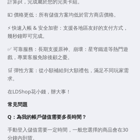
計算pt，完成屬於您的完美卡組。
💴 價格更低：所有儲值方案均低於官方商店價格。
⚡ 快速入帳 & 安全加密：支援各地區友好的支付方式，
幾秒鐘即可完成。
✅ 可靠服務：長期支援原神、崩壞：星穹鐵道等熱門遊
戲，專業客服免除後顧之憂。
🛒 彈性方案：從小額補給到大額禮包，滿足不同玩家需
求。
在LDShop花小錢，辦大事！
常見問題
Q：為我的帳戶儲值需要多長時間？
手動登入儲值需要一定時間，一般您選擇的商品會在30
分鐘內到貨。